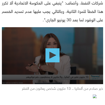
شركات النفط، وأضاف: "ينبغي على الحكومة الاتحادية ألا تكرر
هذا الخطأ للمرة الثانية، وبالتالي يجب عليها عدم تمديد الخصم
على الوقود لما بعد 30 يونيو الجاري".
0
seconds
of
0
seconds
خبر صادم من ألمانيا .. 13 مليون شخص يعانون من الفقر