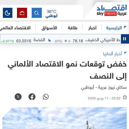
36
°C
أبوظبي
الرئيسية
أخبار
طاقة
الأسواق
الاقتصاد العالمي
الأميركي الخفيف
الفضة
63.5516
78.18
.37
%)
+
2.0716
(
0
%)
0
أخبار ألمانيا
خفض توقعات نمو الاقتصاد الألماني
إلى النصف
سكاي نيوز عربية - أبوظبي
05:32 - 11 يونيو 2026