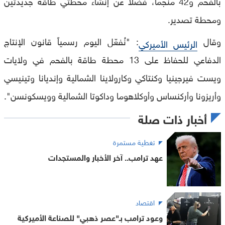
بالفحم و42 منجماً، فضلاً عن إنشاء محطتَي طاقة جديدتَين
ومحطة تصدير.
وقال
: "نُفعّل اليوم رسمياً قانون الإنتاج
الرئيس الأميركي
الدفاعي للحفاظ على 13 محطة طاقة بالفحم في ولايات
ويست فيرجينيا وكنتاكي وكارولاينا الشمالية وإنديانا وتينيسي
وأريزونا وأركنساس وأوكلاهوما وداكوتا الشمالية وويسكونسن".
أخبار ذات صلة
تغطية مستمرة
عهد ترامب.. آخر الأخبار والمستجدات
اقتصاد
وعود ترامب بـ"عصر ذهبي" للصناعة الأميركية