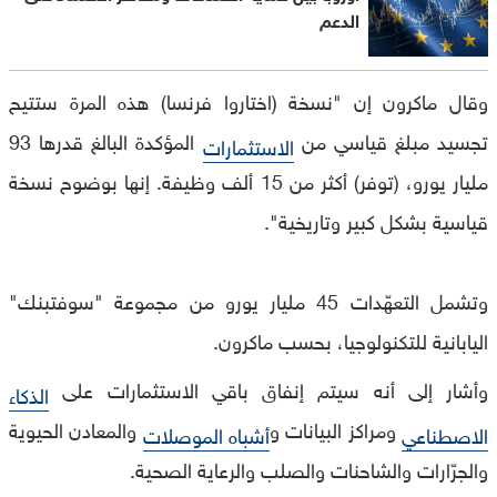
الدعم
وقال ماكرون إن "نسخة (اختاروا فرنسا) هذه المرة ستتيح
تجسيد مبلغ قياسي من
المؤكدة البالغ قدرها 93
الاستثمارات
مليار يورو، (توفر) أكثر من 15 ألف وظيفة. إنها بوضوح نسخة
قياسية بشكل كبير وتاريخية".
وتشمل التعهّدات 45 مليار يورو من مجموعة "سوفتبنك"
اليابانية للتكنولوجيا، بحسب ماكرون.
وأشار إلى أنه سيتم إنفاق باقي الاستثمارات على
الذكاء
ومراكز البيانات و
والمعادن الحيوية
الاصطناعي
أشباه الموصلات
والجرّارات والشاحنات والصلب والرعاية الصحية.