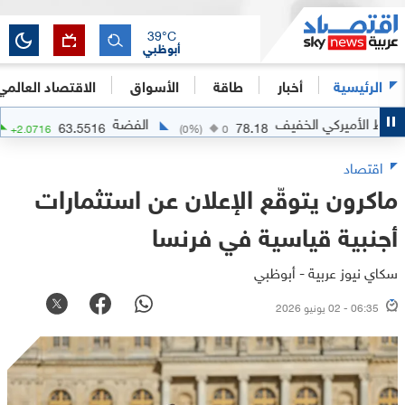
39
°C
أبوظبي
الرئيسية
أخبار
طاقة
الأسواق
الاقتصاد العالمي
أميركي الخفيف
الفضة
63.5516
78.18
3.37
%)
+
2.0716
(
0
%)
0
اقتصاد
ماكرون يتوقّع الإعلان عن استثمارات
أجنبية قياسية في فرنسا
سكاي نيوز عربية - أبوظبي
06:35 - 02 يونيو 2026