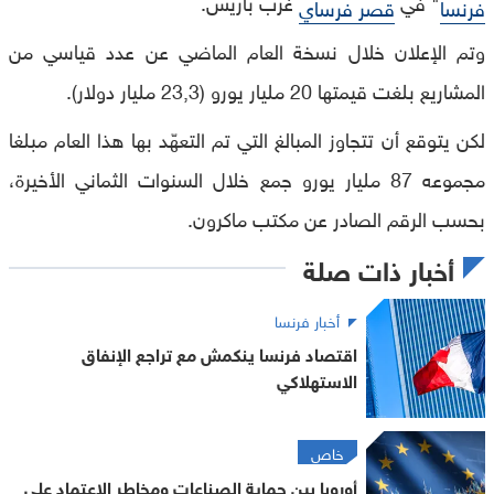
" في
غرب باريس.
فرنسا
قصر فرساي
وتم الإعلان خلال نسخة العام الماضي عن عدد قياسي من
المشاريع بلغت قيمتها 20 مليار يورو (23,3 مليار دولار).
لكن يتوقع أن تتجاوز المبالغ التي تم التعهّد بها هذا العام مبلغا
مجموعه 87 مليار يورو جمع خلال السنوات الثماني الأخيرة،
بحسب الرقم الصادر عن مكتب ماكرون.
أخبار ذات صلة
أخبار فرنسا
اقتصاد فرنسا ينكمش مع تراجع الإنفاق
الاستهلاكي
خاص
أوروبا بين حماية الصناعات ومخاطر الاعتماد على