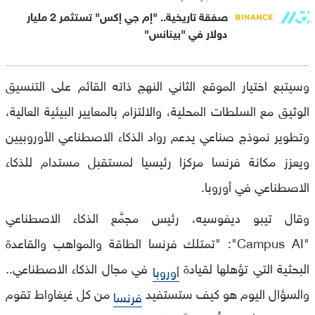
صفقة تاريخية.. "إم جي إكس" تستثمر 2 مليار
دولار في "بينانس"
وسيتبع اختيار الموقع الثاني النهج ذاته القائم على التنسيق
الوثيق مع السلطات المحلية، والالتزام بالمعايير البيئية العالية،
وتطوير نموذج صناعي يدعم رواد الذكاء الاصطناعي الأوروبيين
ويعزز مكانة فرنسا مركزا رئيسيا لمستقبل مستدام للذكاء
الاصطناعي في أوروبا.
وقال تيبو ديفوسيه، رئيس مجمَّع الذكاء الاصطناعي
"Campus AI": "تمتلك فرنسا الطاقة والمواهب والقاعدة
البحثية التي تؤهلها لقيادة
في مجال الذكاء الاصطناعي..
أوروبا
والسؤال اليوم هو كيف ستستفيد
من كل غيغاواط تقوم
فرنسا