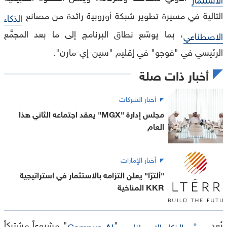
التالية في مسيرة تطوير شبكة أوروبية رائدة من مصانع
الذكاء
، بما يوسّع نطاق البرنامج إلى ما بعد المجمَّع
الاصطناعي
الرئيسي في "فوجو" في إقليم "سين-إي-مارن".
أخبار ذات صلة
أخبار الشركات
مجلس إدارة "MGX" يعقد اجتماعه الثاني هذا
العام
أخبار الإمارات
"ألترّا" يعلن التزامه بالاستثمار في استراتيجية
KKR المناخية
يُعد
"
" مشروعاً مشتركاً
مجمَّع الذكاء الاصطناعي
Campus AI