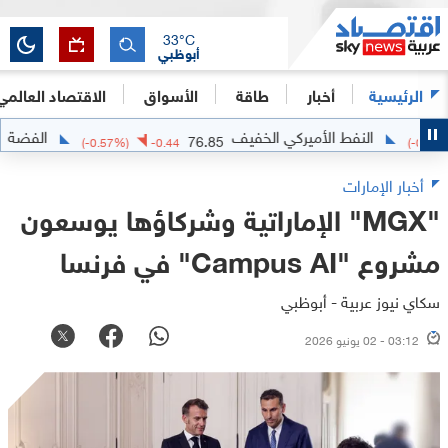
33
°C
أبوظبي
الرئيسية
أخبار
طاقة
الأسواق
الاقتصاد العالمي
النفط الأميركي الخفيف
الفضة
63.6212
76.85
(
-0.57
%)
-0.44
أخبار الإمارات
"MGX" الإماراتية وشركاؤها يوسعون
مشروع "Campus AI" في فرنسا
سكاي نيوز عربية - أبوظبي
03:12 - 02 يونيو 2026