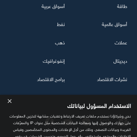
طاقة
أسواق عربية
أسواق عالمية
نفط
عملات
ذهب
ديجيتال
إنفوغرافيك
نشرات الاقتصاد
برامج الاقتصاد
×
تابعنا
الاستخدام المسؤول لبياناتك
نحن وشركاؤنا نستخدم ملفات تعريف الارتباط وتقنيات مشابهة لتخزين المعلومات
على جهازك والوصول إليها ومعالجة البيانات الشخصية مثل عنوان IP والمعرّفات
الفريدة وبيانات التصفح، وذلك من أجل الإعلانات والمحتوى المخصّصين وقياس
الإعلانات والمحتوى واستخلاص رؤى حول الجمهور وتحسين الخدمات. قد يقوم