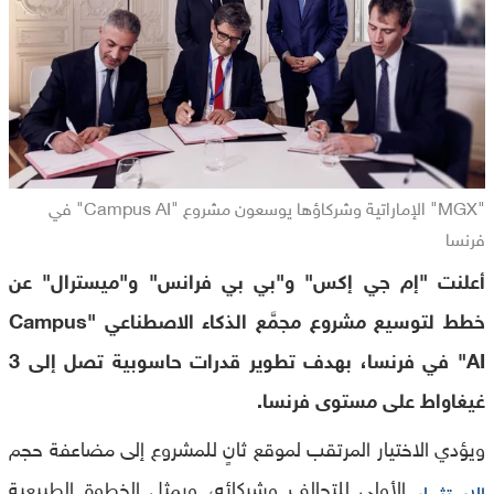
"MGX" الإماراتية وشركاؤها يوسعون مشروع "Campus AI" في
فرنسا
أعلنت "إم جي إكس" و"بي بي فرانس" و"ميسترال" عن
خطط لتوسيع مشروع مجمَّع الذكاء الاصطناعي "Campus
AI" في فرنسا، بهدف تطوير قدرات حاسوبية تصل إلى 3
غيغاواط على مستوى فرنسا.
ويؤدي الاختيار المرتقب لموقع ثانٍ للمشروع إلى مضاعفة حجم
الأولي للتحالف وشركائه، ويمثل الخطوة الطبيعية
الاستثمار