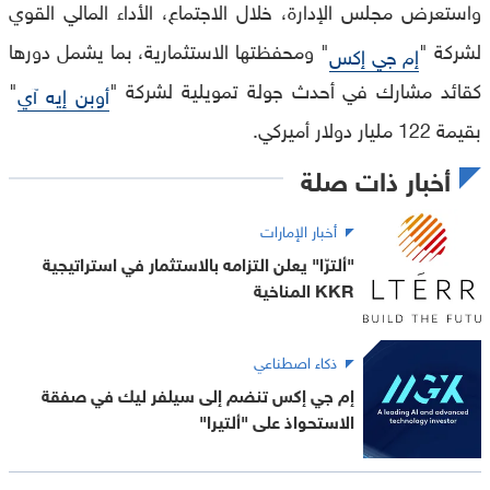
واستعرض مجلس الإدارة، خلال الاجتماع، الأداء المالي القوي
لشركة "
" ومحفظتها الاستثمارية، بما يشمل دورها
إم جي إكس
كقائد مشارك في أحدث جولة تمويلية لشركة "
"
أوبن إيه آي
بقيمة 122 مليار دولار أميركي.
أخبار ذات صلة
أخبار الإمارات
"ألترّا" يعلن التزامه بالاستثمار في استراتيجية
KKR المناخية
ذكاء اصطناعي
إم جي إكس تنضم إلى سيلفر ليك في صفقة
الاستحواذ على "ألتيرا"