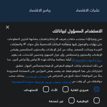
نشرات الاقتصاد
برامج الاقتصاد
×
تابعنا
الاستخدام المسؤول لبياناتك
نحن وشركاؤنا نستخدم ملفات تعريف الارتباط وتقنيات مشابهة لتخزين المعلومات
على جهازك والوصول إليها ومعالجة البيانات الشخصية مثل عنوان IP والمعرّفات
الفريدة وبيانات التصفح، وذلك من أجل الإعلانات والمحتوى المخصّصين وقياس
الإعلانات والمحتوى واستخلاص رؤى حول الجمهور وتحسين الخدمات. قد يقوم
أيضًا بمعالجة بياناتك لهذه الأغراض ولأغراض أخرى، بما
مزوّدو الجهات الخارجية (2)
في ذلك استخدام بيانات الموقع الجغرافي الدقيقة وخصائص الجهاز. تنطبق
اختياراتك على هذا الموقع فقط. قد يعتمد بعض المورّدين على المصلحة المشروعة
مصدرك الموثوق للمعلومة الاقتصادية
بدلاً من الموافقة؛ لديك الحق في الاعتراض في
. يمكنك سحب
إعدادات الإعلانات
موافقتك في أي وقت من
.
سياسة الخصوصية
إعدادات ملفات تعريف الارتباط
سياسة الخصوصية
الشروط والأحكام
ضروري للغاية
الأداء
الاستهداف
حول سكاي نيوز عربية
اتصل بنا
الوظيفية
غير مُصنفة
كافة العلامات التجارية الخاصة بـ SKY وكل ما تتضمنه من حقوق الملكية الفكرية هي