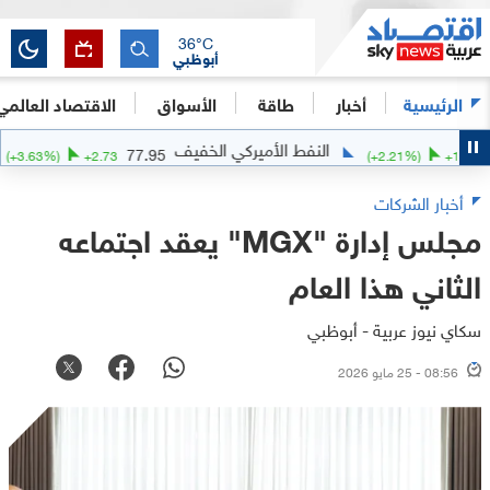
36
°C
أبوظبي
الرئيسية
أخبار
طاقة
الأسواق
الاقتصاد العالمي
النفط الأميركي الخفيف
الف
77.95
(
+
3.63
%)
+
2.73
(
+
2.21
%)
أخبار الشركات
مجلس إدارة "MGX" يعقد اجتماعه
الثاني هذا العام
سكاي نيوز عربية - أبوظبي
08:56 - 25 مايو 2026