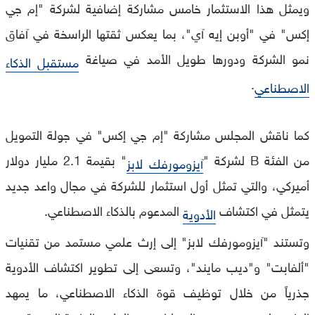
ويمثل هذا الاستثمار خامس مشاركة إضافية لشركة "إم جي
إكس" في "أوبن إيه آي"، بما يعكس ثقتها الراسخة في آفاق
نمو الشركة ودورها طويل الأمد في صياغة
مستقبل الذكاء
.
الاصطناعي
كما ناقش المجلس مشاركة "إم جي إكس" في جولة التمويل
من الفئة B لشركة "
" بقيمة 2.1 مليار دولار
آيزومورفك لابز
أميركي، والتي تمثل أول استثمار للشركة في مجال واعد جديد
يتمثل في اكتشاف
المدعوم بالذكاء الاصطناعي.
الأدوية
وتستند "آيزومورفك لابز" إلى إرث علمي مستمد من تقنيات
"ألفابت" و"ديب مايند"، وتسعى إلى تطوير اكتشاف الأدوية
جذرياً من خلال توظيف قوة الذكاء الاصطناعي، ما يمهد