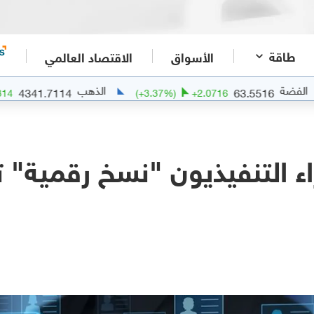
طاقة
الأسواق
الاقتصاد العالمي
الذهب
4341.7114
6
.42
%)
+
102.4814
(
+
3.37
%)
+
2.0716
 التنفيذيون "نسخ رقمية" تع