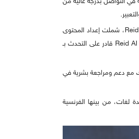
وبناءً على هذه المعرفة، تولى Reid AI تنفيذ مهام مختلفة بالنيابة عن Reid Hoffman، شملت إعداد المحتوى
وصياغة الخطابات والمشاركة في بعض الأنشطة المهنية. وما يلفت الانتباه هو أن Reid AI قادر على التحدث بـ
7 خطاباً وعرضاً تقديمياً وذلك مع دعم ومراجعة بشرية في
 لغات، من بينها الفرنسية
0
seconds