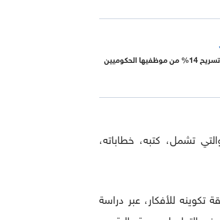
نيوزيلندا تعتزم تسريح 14% من موظفيها الحكوميين
يب Reid AI على كمّ ضخم من البيانات العائدة لـ Reid Hoffman والتي تشمل، كتبه، خطاباته،
ه في التواصل بدرجة عالية من