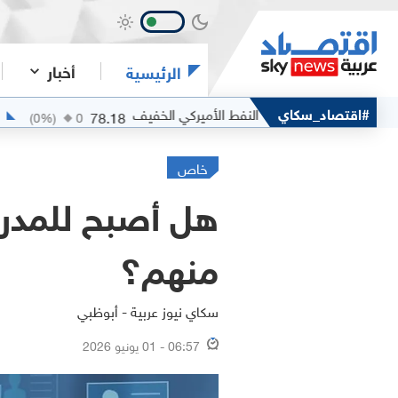
أخبار
الرئيسية
#اقتصاد_سكاي
النفط الأميركي الخفيف
الفضة
3.5516
78.18
(
0
%)
0
(
خاص
هل أصبح للمدراء
منهم؟
سكاي نيوز عربية - أبوظبي
06:57 - 01 يونيو 2026