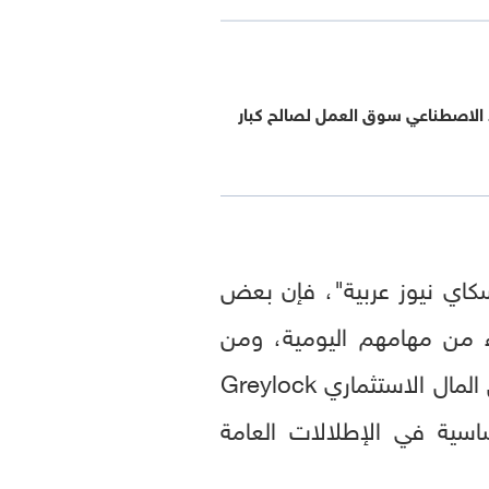
 الاصطناعي سوق العمل لصالح كبار
كاي نيوز عربية"، فإن بعض
جزء من مهامهم اليومية، ومن
والشريك في شركة رأس المال الاستثماري Greylock
ه الرقمي الذي يحمل اسم Reid AI بصورة أساسية في الإطلالات العامة