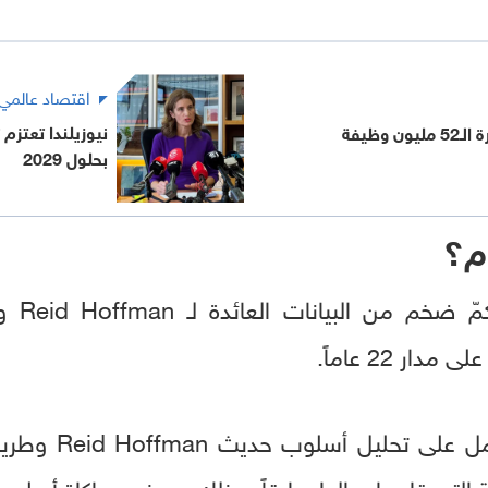
اقتصاد عالمي
 وظيفة
بحلول 2029
م؟
وتم تدر
ار 22 عاماً.
 التي قام بارسالها سابقاً، وذلك بهدف محاكاة أسلوب