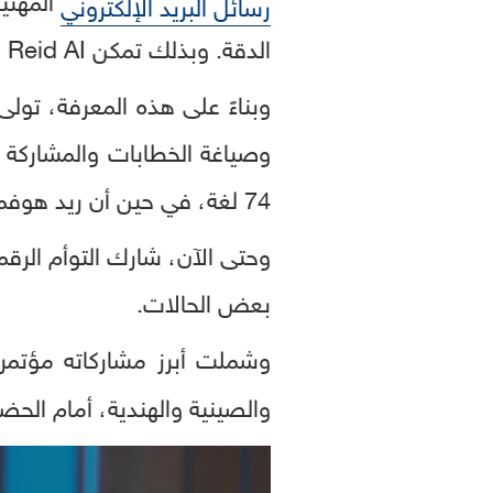
رسائل البريد الإلكتروني
الدقة. وبذلك تمكن Reid AI من بناء نموذج دقيق لأسلوب Hoffman في التفكير والتعبير.
74 لغة، في حين أن ريد هوفمان الحقيقي لا يتقن سوى لغة واحدة.
بعض الحالات.
وشملت أبرز مشاركاته مؤتمر
والصينية والهندية، أمام الحض