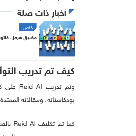
أخبار ذات صلة
خاص
مضيق هرمز.. فاتورة الـ52 مليون
كيف تم تدريب التوأ
بودكاستاته، ومقالاته الممتدة على مد
كما تم تكليف Reid AI بالعمل على تحليل أسلوب حديث Reid Hoffman وطريقة تكوينه للأفكار، عبر دراسة
المهنية