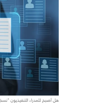
هل أصبح للمدراء التنفيذيون "نسخ 