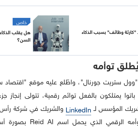
خاص
 "كارثة وظائف" بسبب الذكاء
هل يقلب الذكاء
السن؟
ُطلق توأمه
"وول ستريت جورنال"، واطّلع عليه موقع "اقتصاد س
م باتوا يمتلكون بالفعل توائم رقمية، تتولى إنجاز 
LinkedIn
Partners، الذي يستخدم توأم