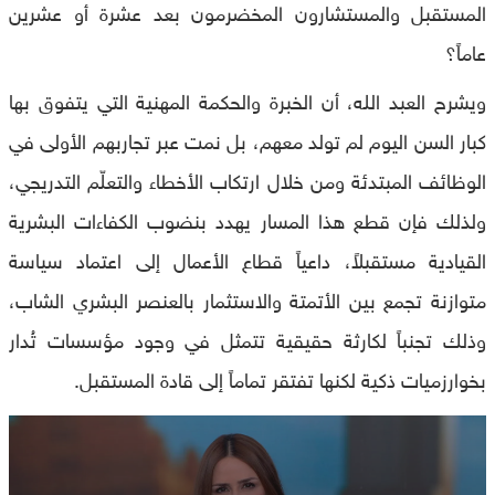
المستقبل والمستشارون المخضرمون بعد عشرة أو عشرين
عاماً؟
ويشرح العبد الله، أن الخبرة والحكمة المهنية التي يتفوق بها
كبار السن اليوم لم تولد معهم، بل نمت عبر تجاربهم الأولى في
الوظائف المبتدئة ومن خلال ارتكاب الأخطاء والتعلّم التدريجي،
ولذلك فإن قطع هذا المسار يهدد بنضوب الكفاءات البشرية
القيادية مستقبلاً، داعياً قطاع الأعمال إلى اعتماد سياسة
متوازنة تجمع بين الأتمتة والاستثمار بالعنصر البشري الشاب،
وذلك تجنباً لكارثة حقيقية تتمثل في وجود مؤسسات تُدار
بخوارزميات ذكية لكنها تفتقر تماماً إلى قادة المستقبل.
0
seconds
of