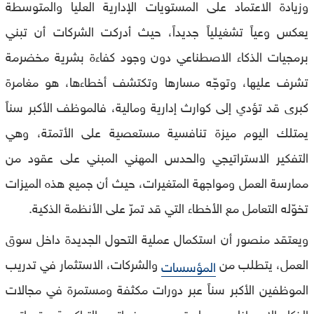
وزيادة الاعتماد على المستويات الإدارية العليا والمتوسطة
يعكس وعياً تشغيلياً جديداً، حيث أدركت الشركات أن تبني
برمجيات الذكاء الاصطناعي دون وجود كفاءة بشرية مخضرمة
تشرف عليها، وتوجّه مسارها وتكتشف أخطاءها، هو مغامرة
كبرى قد تؤدي إلى كوارث إدارية ومالية، فالموظف الأكبر سناً
يمتلك اليوم ميزة تنافسية مستعصية على الأتمتة، وهي
التفكير الاستراتيجي والحدس المهني المبني على عقود من
ممارسة العمل ومواجهة المتغيرات، حيث أن جميع هذه الميزات
تخوّله التعامل مع الأخطاء التي قد تمرّ على الأنظمة الذكية.
ويعتقد منصور أن استكمال عملية التحول الجديدة داخل سوق
العمل، يتطلب من
والشركات، الاستثمار في تدريب
المؤسسات
الموظفين الأكبر سناً عبر دورات مكثفة ومستمرة في مجالات
الذكاء الاصطناعي، بما يتيح دمج خبراتهم التراكمية وقدراتهم