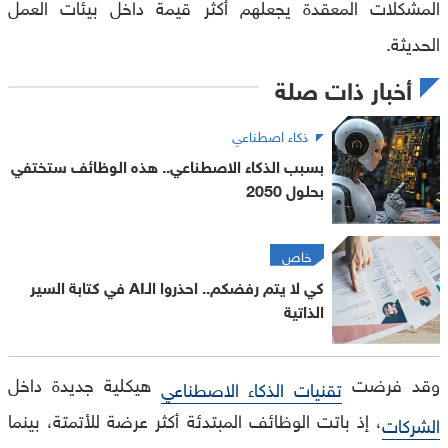
المشكلات المعقدة يجعلهم أكثر قيمة داخل بيئات العمل
الحديثة.
أخبار ذات صلة
ذكاء اصطناعي
بسبب الذكاء الاصطناعي.. هذه الوظائف ستختفي
بحلول 2050
خاص
كي لا يتم رفضكم.. احذروا الـAI في كتابة السير
الذاتية
وقد فرضت
هيكلية جديدة داخل
تقنيات الذكاء الاصطناعي
، إذ باتت الوظائف المبتدئة أكثر عرضة للأتمتة، بينما
الشركات