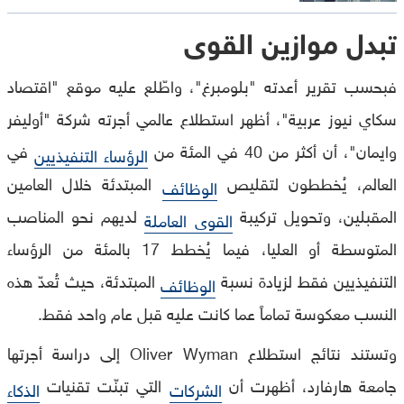
تبدل موازين القوى
فبحسب تقرير أعدته "بلومبرغ"، واطّلع عليه موقع "اقتصاد
سكاي نيوز عربية"، أظهر استطلاع عالمي أجرته شركة "أوليفر
وايمان"، أن أكثر من 40 في المئة من
في
الرؤساء التنفيذيين
العالم، يُخططون لتقليص
المبتدئة خلال العامين
الوظائف
المقبلين، وتحويل تركيبة
لديهم نحو المناصب
القوى العاملة
المتوسطة أو العليا، فيما يُخطط 17 بالمئة من الرؤساء
التنفيذيين فقط لزيادة نسبة
المبتدئة، حيث تُعدّ هذه
الوظائف
النسب معكوسة تماماً عما كانت عليه قبل عام واحد فقط.
وتستند نتائج استطلاع Oliver Wyman إلى دراسة أجرتها
جامعة هارفارد، أظهرت أن
التي تبنّت تقنيات
الشركات
الذكاء