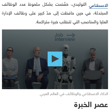
التوليدي، خفّضت بشكل ملحوظ عدد الوظائف
الاصطناعي
المبتدئة، في حين حافظت إلى حدّ كبير على وظائف الإدارة
العليا والمناصب التي تتطلب خبرة متراكمة.
0
seconds
of
0
seconds
الذكاء الاصطناعي والوظائف في العالم العربي
عصر الخبرة