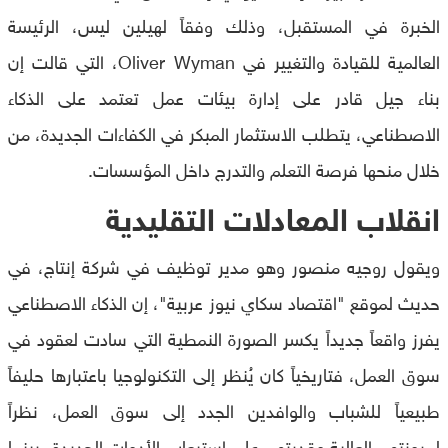
الخبرة في المستقبل، وذلك وفقاً لهيلين ليس، الرئيسة
العالمية للقيادة والتغيير في Oliver Wyman، التي قالت إن
بناء جيل قادر على إدارة بيئات عمل تعتمد على الذكاء
الاصطناعي، يتطلب الاستثمار المبكر في الكفاءات الجديدة، من
خلال منحها فرصة التعلم والتدرج داخل المؤسسات.
انقلاب المعادلات التقليدية
ويقول روجيه منصور وهو مدير توظيف في شركة إنتاج، في
حديث لموقع "اقتصاد سكاي نيوز عربية"، إن الذكاء الاصطناعي
يفرز واقعاً جديداً يكسر الصورة النمطية التي سادت لعقود في
سوق العمل، فتاريخياً كان يُنظر إلى التكنولوجيا باعتبارها حليفاً
طبيعياً للشباب والوافدين الجدد إلى سوق العمل، نظراً
لمرونتهم العالية وقدرتهم على استيعاب الأدوات الجديدة، بينما