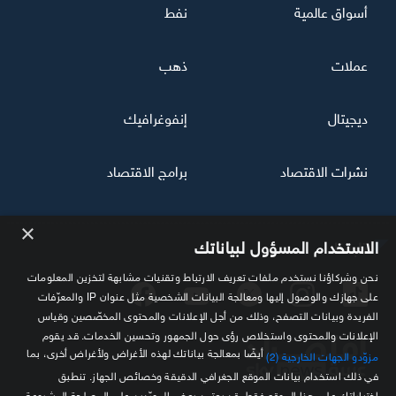
أسواق عالمية
نفط
عملات
ذهب
ديجيتال
إنفوغرافيك
نشرات الاقتصاد
برامج الاقتصاد
×
تابعنا
الاستخدام المسؤول لبياناتك
نحن وشركاؤنا نستخدم ملفات تعريف الارتباط وتقنيات مشابهة لتخزين المعلومات
على جهازك والوصول إليها ومعالجة البيانات الشخصية مثل عنوان IP والمعرّفات
الفريدة وبيانات التصفح، وذلك من أجل الإعلانات والمحتوى المخصّصين وقياس
الإعلانات والمحتوى واستخلاص رؤى حول الجمهور وتحسين الخدمات. قد يقوم
أيضًا بمعالجة بياناتك لهذه الأغراض ولأغراض أخرى، بما
مزوّدو الجهات الخارجية (2)
في ذلك استخدام بيانات الموقع الجغرافي الدقيقة وخصائص الجهاز. تنطبق
اختياراتك على هذا الموقع فقط. قد يعتمد بعض المورّدين على المصلحة المشروعة