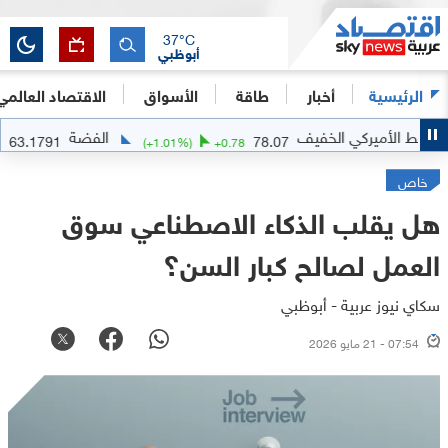
37
°C
أبوظبي
الرئيسية
أخبار
طاقة
الأسواق
الاقتصاد العالمي
يركي الخفيف
الفضة
63.1791
78.07
)
+
1.6991
(
+
1.01
%)
+
0.78
خاص
هل يقلب الذكاء الاصطناعي سوق
العمل لصالح كبار السن؟
سكاي نيوز عربية - أبوظبي
07:54 - 21 مايو 2026