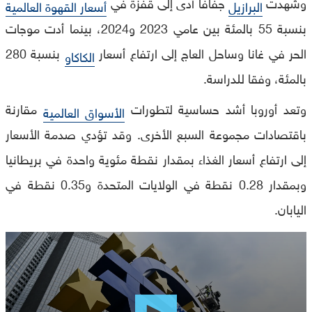
وشهدت
جفافا أدى إلى قفزة في
البرازيل
أسعار القهوة العالمية
بنسبة 55 بالمئة بين عامي 2023 و2024، بينما أدت موجات
الحر في غانا وساحل العاج إلى ارتفاع أسعار
بنسبة 280
الكاكاو
بالمئة، وفقا للدراسة.
وتعد أوروبا أشد حساسية لتطورات
مقارنة
الأسواق العالمية
باقتصادات مجموعة السبع الأخرى. وقد تؤدي صدمة الأسعار
إلى ارتفاع أسعار الغذاء بمقدار نقطة مئوية واحدة في بريطانيا
وبمقدار 0.28 نقطة في الولايات المتحدة و0.35 نقطة في
اليابان.
0
seconds
of
0
seconds