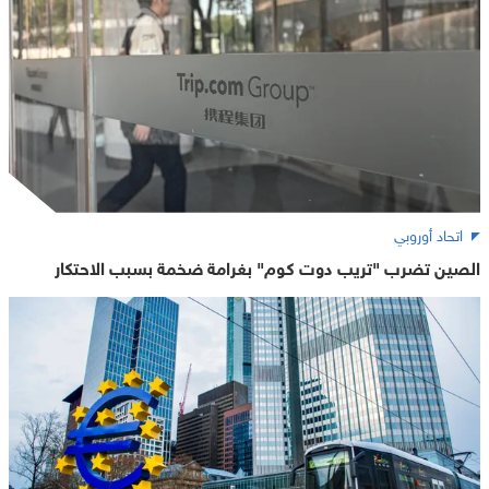
اتحاد أوروبي
الصين تضرب "تريب دوت كوم" بغرامة ضخمة بسبب الاحتكار