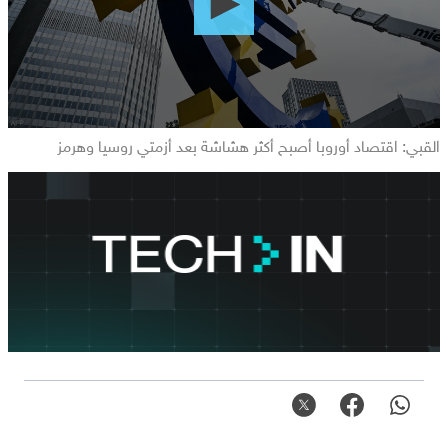
القبي: اقتصاد أوروبا أصبح أكثر هشاشة بعد أزمتي روسيا وهرمز