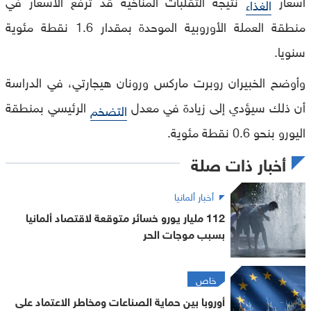
أسعار
نتيجةً التقلبات المناخية قد ترفع الأسعار في
الغذاء
منطقة العملة الأوروبية الموحدة بمقدار 1.6 نقطة مئوية
سنويا.
وأوضح الخبيران روبرت ماركس ورونان هيجارتي، في الدراسة
أن ذلك سيؤدي إلى زيادة في معدل
الرئيسي بمنطقة
التضخم
اليورو بنحو 0.6 نقطة مئوية.
أخبار ذات صلة
أخبار ألمانيا
112 مليار يورو خسائر متوقعة لاقتصاد ألمانيا
بسبب موجات الحر
خاص
أوروبا بين حماية الصناعات ومخاطر الاعتماد على