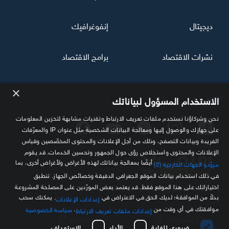
ديجيتال
إنفوغرافيك
نشرات الاقتصاد
برامج الاقتصاد
×
تابعنا
الاستخدام المسؤول لبياناتك
نحن وشركاؤنا نستخدم ملفات تعريف الارتباط وتقنيات مشابهة لتخزين المعلومات
على جهازك والوصول إليها ومعالجة البيانات الشخصية مثل عنوان IP والمعرّفات
الفريدة وبيانات التصفح، وذلك من أجل الإعلانات والمحتوى المخصّصين وقياس
الإعلانات والمحتوى واستخلاص رؤى حول الجمهور وتحسين الخدمات. قد يقوم
أيضًا بمعالجة بياناتك لهذه الأغراض ولأغراض أخرى، بما
مزوّدو الجهات الخارجية (2)
في ذلك استخدام بيانات الموقع الجغرافي الدقيقة وخصائص الجهاز. تنطبق
اختياراتك على هذا الموقع فقط. قد يعتمد بعض المورّدين على المصلحة المشروعة
مصدرك الموثوق للمعلومة الاقتصادية
بدلاً من الموافقة؛ لديك الحق في الاعتراض في
. يمكنك سحب
إعدادات الإعلانات
موافقتك في أي وقت من
.
سياسة الخصوصية
إعدادات ملفات تعريف الارتباط
سياسة الخصوصية
الشروط والأحكام
ضروري للغاية
الأداء
الاستهداف