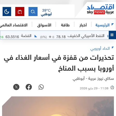
39
°C
أبوظبي
الرئيسية
أخبار
طاقة
الأسواق
الاقتصاد العالمي
لنفط الأميركي الخفيف
الفضة
63.5516
78.18
+
2.0716
(
0
%)
0
اتحاد أوروبي
تحذيرات من قفزة في أسعار الغذاء في
أوروبا بسبب المناخ
سكاي نيوز عربية - أبوظبي
11:08 - 29 مايو 2026