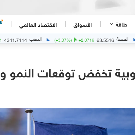
طاقة
الأسواق
الاقتصاد العالمي
الذهب
4341.7114
63.5516
+
102.4814
(
+
3.37
%)
+
2.0716
وبية تخفض توقعات النمو و