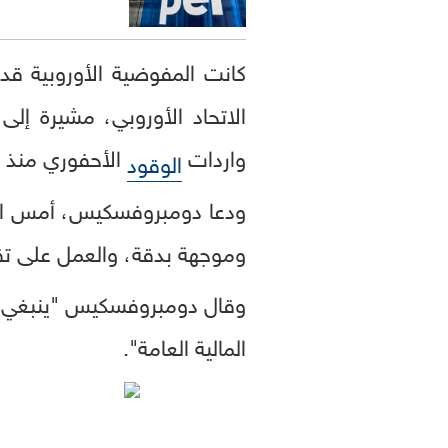
كانت المفوضية الأوروبية ق
واردات
الأحفوري منذ بد
الوقود
ودعا دومبروفسكيس، أمس الخمي
وموجهة بدقة، والعمل على تقل
وقال دومبروفسكيس "ينبغي على
المالية العامة".