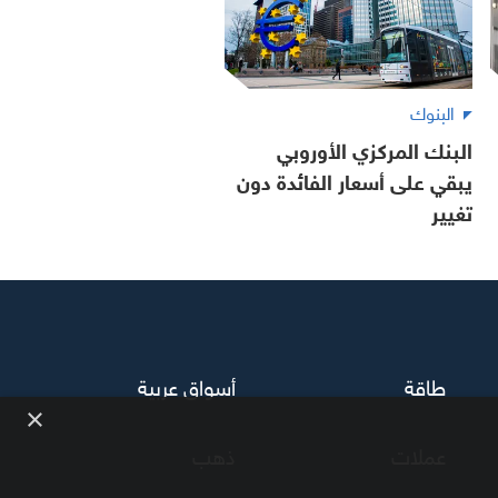
البنوك
البنك المركزي الأوروبي
يبقي على أسعار الفائدة دون
تغيير
طاقة
أسواق عربية
×
عملات
ذهب