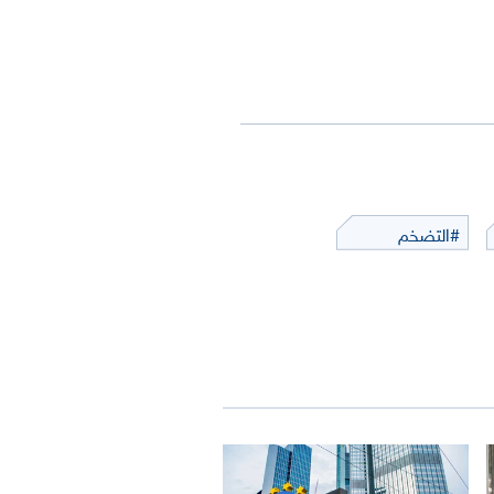
#التضخم