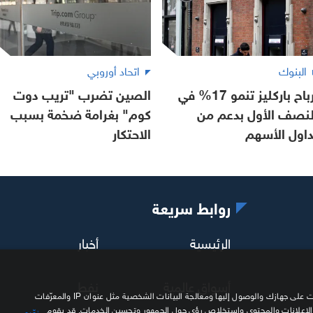
البنوك
اتحاد أوروبي
أرباح باركليز تنمو 17% في
الصين تضرب "تريب دوت
لنصف الأول بدعم من
كوم" بغرامة ضخمة بسبب
داول الأسهم
الاحتكار
روابط سريعة
الرئيسية
أخبار
أسواق عالمية
نفط
نحن وشركاؤنا نستخدم ملفات تعريف الارتباط وتقنيات مشابهة لتخزين المعلومات على جهازك والوصول إليها ومعالجة البيانات الشخصية مثل عنوان IP والمعرّفات
 الإعلانات والمحتوى واستخلاص رؤى حول الجمهور وتحسين الخدمات. قد يقوم
مزوّدو