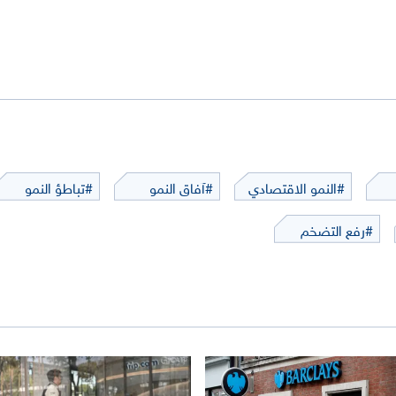
#النمو الاقتصادي
#آفاق النمو
#تباطؤ النمو
#رفع التضخم