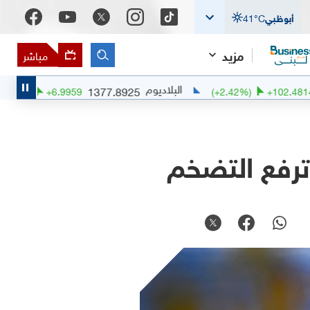
أبوظبي
°C
41
مزيد
مباشر
البلاديوم
ال
1377.8925
(
+
0.51
%)
+
6.9959
(
+
2.42
%)
ترفع التضخم