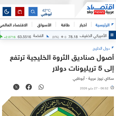
42
°C
أبوظبي
الرئيسية
أخبار
طاقة
الأسواق
الاقتصاد العالمي
ميركي الخفيف
الفضة
63.5516
78.18
+
3.37
%)
+
2.0716
(
0
%)
0
دول الخليج
أصول صناديق الثروة الخليجية ترتفع
إلى 5 تريليونات دولار
سكاي نيوز عربية - أبوظبي
06:52 - 27 مايو 2026