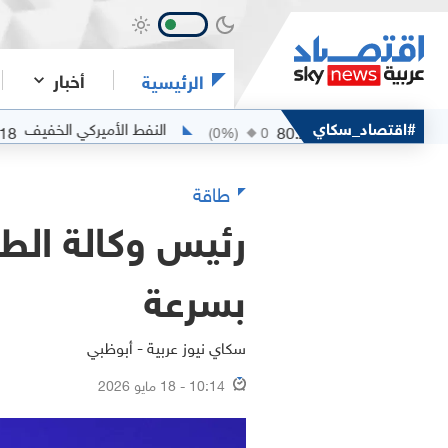
أخبار
الرئيسية
خام مربان
#اقتصاد_سكاي
النفط الأميركي الخفيف
78.18
80.25
0
(
0
%)
0
طاقة
رئيس وكالة الطا
بسرعة
سكاي نيوز عربية - أبوظبي
10:14 - 18 مايو 2026