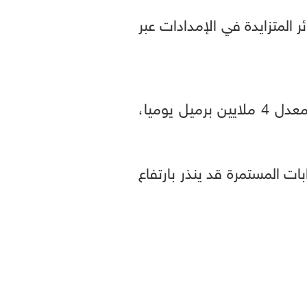
المتزايدة في الإمدادات عبر
وتراجعت المخزونات العالمية بمقدار 250 مليون برميل ما بين مارس وأبريل، أي بمعدل 4 ملايين برميل يوميا،
ت المستمرة قد ينذر بارتفاع