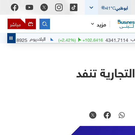
أبوظبي
°C
41
مزيد
مباشر
البلاديوم
1377.8925
4341.7
+
6.9959
(
+
2.42
%)
+
102.6416
تجارية تنفد