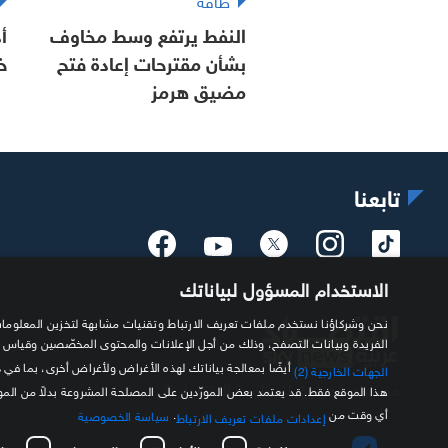
طاقة
النفط يرتفع وسط مخاوف
أ
بشأن مقترحات إعادة فتح
خ
مضيق هرمز
تابعنا
الاستخدام المسؤول لبياناتك
الفريدة وبيانات التصفح، وذلك من أجل الإعلانات والمحتوى المخصّصين وقياس
أيضًا بمعالجة بياناتك لهذه الأغراض ولأغراض أخرى، بما في 
الجهات الخارجية (2)
مصدرك الموثوق للمعلومة الاقتصادية
هذا الموقع فقط. قد يعتمد بعض المورّدين على المصلحة المشروعة بدلاً من ال
أي وقت من
.
سياسة الخصوصية
إعدادات ملفات تعريف الارتباط