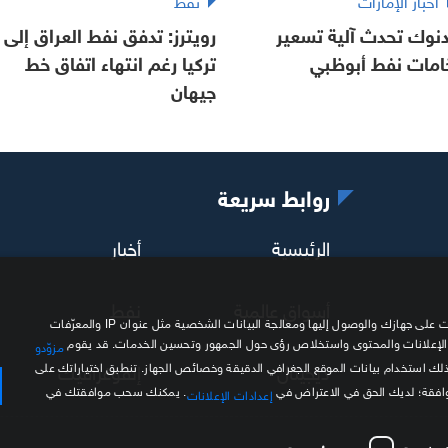
أخبار الإمارات
نفط
دنوك تحدث آلية تسعير
رويترز: تدفق نفط العراق إلى
امات نفط أبوظبي
تركيا رغم انتهاء اتفاق خط
جيهان
روابط سريعة
الرئيسية
أخبار
أسواق عالمية
نفط
نحن وشركاؤنا نستخدم ملفات تعريف الارتباط وتقنيات مشابهة لتخزين المعلومات على جهازك والوصول إليها ومعالجة البيانات الشخصية مثل عنوان IP والمعرّفات
 الإعلانات والمحتوى واستخلاص رؤى حول الجمهور وتحسين الخدمات. قد يقوم
مزوّدو
ديجيتال
إنفوغرافيك
ذلك استخدام بيانات الموقع الجغرافي الدقيقة وخصائص الجهاز. تنطبق اختياراتك على
موافقة؛ لديك الحق في الاعتراض في
. يمكنك سحب موافقتك في
إعدادات الإعلانات