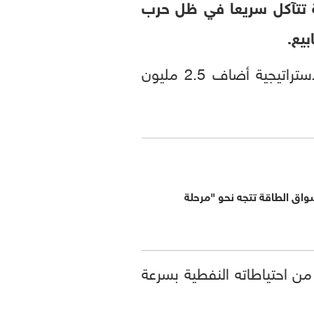
رية تتآكل سريعا في ظل حرب
يع.
في باريس أن السحب من الاحتياطيات الاستراتيجية أضاف 2.5 مليون
سواق الطاقة تتجه نحو "مرحلة
من احتياطاته النفطية بسرعة