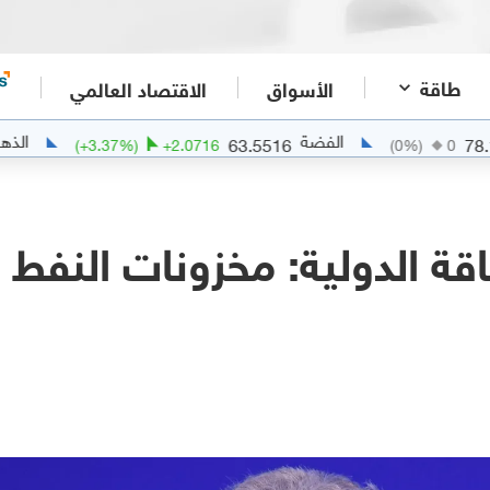
طاقة
الأسواق
الاقتصاد العالمي
الفضة
الذهب
114
63.5516
(
+
3.37
%)
+
2.0716
(
0
%)
قة الدولية: مخزونات النفط ال