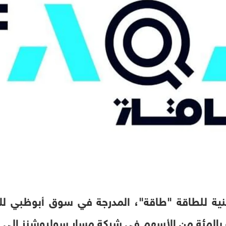
 للطاقة "طاقة"، المدرجة في سوق أبوظبي للأو