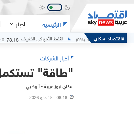
أخبار
الرئيسية
مربان
#اقتصاد_سكاي
النفط الأميركي الخفيف
78.18
80.25
0
%)
0
(
0
%)
0
أخبار الشركات
"طاقة" تستكمل
سكاي نيوز عربية - أبوظبي
08:18 - 18 مايو 2026