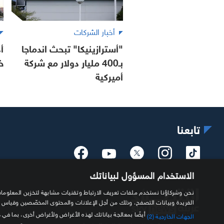
أخبار الشركات
"أسترازينيكا" تبحث اندماجا
أ
بـ400 مليار دولار مع شركة
خ
أميركية
تابعنا
الاستخدام المسؤول لبياناتك
الفريدة وبيانات التصفح، وذلك من أجل الإعلانات والمحتوى المخصّصين وقياس
أيضًا بمعالجة بياناتك لهذه الأغراض ولأغراض أخرى، بما في 
الجهات الخارجية (2)