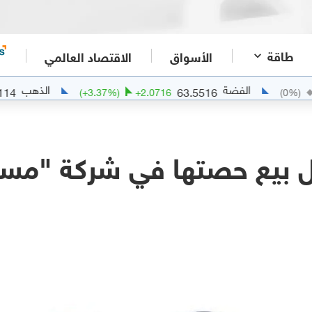
طاقة
الأسواق
الاقتصاد العالمي
الفضة
الذهب
341.7114
63.5516
(
+
3.37
%)
+
2.0716
(
 بيع حصتها في شركة "مسا