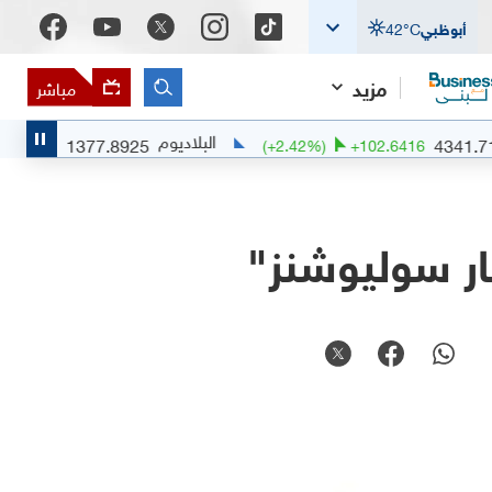
أبوظبي
°C
42
مزيد
مباشر
البلاديوم
1377.8925
4
1
%)
+
6.9959
(
+
2.42
%)
+
102.6416
ر سوليوشنز"