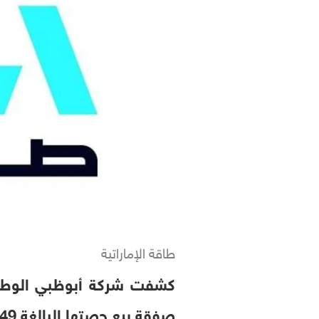
طاقة الإماراتية
كشفت شركة أبوظبي الوطنية
صفقة بيع حصتها البالغة 49 بالمئة من الأسهم في شركة مسار سوليوشنز إلى شركة "بلوفايف كابيتال".