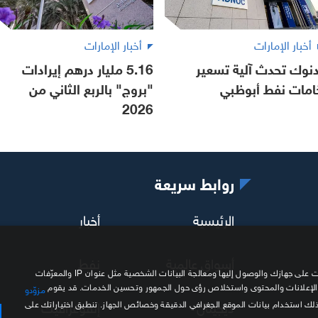
أخبار الإمارات
أخبار الإمارات
دنوك تحدث آلية تسعير
5.16 مليار درهم إيرادات
امات نفط أبوظبي
"بروج" بالربع الثاني من
2026
روابط سريعة
الرئيسية
أخبار
أسواق عالمية
نفط
نحن وشركاؤنا نستخدم ملفات تعريف الارتباط وتقنيات مشابهة لتخزين المعلومات على جهازك والوصول إليها ومعالجة البيانات الشخصية مثل عنوان IP والمعرّفات
 الإعلانات والمحتوى واستخلاص رؤى حول الجمهور وتحسين الخدمات. قد يقوم
مزوّدو
ديجيتال
إنفوغرافيك
ذلك استخدام بيانات الموقع الجغرافي الدقيقة وخصائص الجهاز. تنطبق اختياراتك على