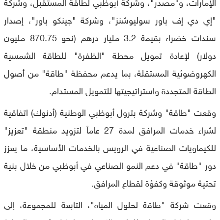
الإمارات، و"مصدر"، وشركة أبوظبي لطاقة المستقبل، وشركة
"إي دي إف باور سوليوشنز"، وشركة "جينكو باور"، إصدار
سندات خضراء بقيمة 3.2 مليار درهم (نحو 870.75 مليون
دولار) لإعادة تمويل محطة "الظفرة" للطاقة الشمسية
الكهروضوئية المستقلة، بما يدعم محفظة "طاقة" من أصول
الطاقة المتجددة واستراتيجيتها للتمويل المستدام.
وقعت "طاقة" وشركة بترول أبوظبي الوطنية (أدنوك) اتفاقية
لشراء خدمات المرافق لمدة 27 عاماً لتزويد منطقة "تعزيز"
للكيماويات الصناعية في الرويس بالخدمات الأساسية، ما يعزز
دور "طاقة" في دعم النمو الصناعي في أبوظبي من خلال بنية
تحتية موثوقة وكفؤة لقطاع المرافق.
وقعت شركة "طاقة لحلول المياه"، التابعة للمجموعة، إلى