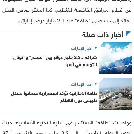
في قطاع المرافق الخاضعة للتنظيم، كما استقر صافي الدخل
العائد إلى مساهمي "طاقة" عند 2.1 مليار درهم إماراتي.
أخبار ذات صلة
أخبار الإمارات
شراكة بـ 2.2 مليار دولار بين "مصدر" و"توتال"
للتوسع في آسيا
أخبار الإمارات
طاقة الإماراتية تؤكد استمرارية خدماتها بشكل
طبيعي دون انقطاع
وواصلت "طاقة" الاستثمار في البنية التحتية الأساسية، حيث
ارتفع الإنفاق الرأسمالي إلى 3.2 مليار درهم (أكثر من 871