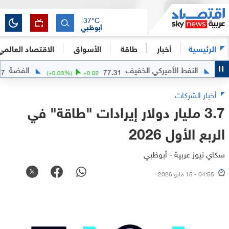
37
°C
أبوظبي
الرئيسية
أخبار
طاقة
الأسواق
الاقتصاد العالمي
النفط الأميركي الخفيف
الفضة
63.5417
77.31
(
+
0.03
%)
+
0.02
أخبار الشركات
3.7 مليار دولار إيرادات "طاقة" في
الربع الأول 2026
سكاي نيوز عربية - أبوظبي
04:55 - 15 مايو 2026