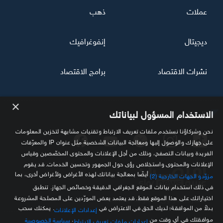
عملات
ذهب
ديجيتال
إنفوغرافيك
نشرات الاقتصاد
برامج الاقتصاد
×
تابعنا
الاستخدام المسؤول لبياناتك
نحن وشركاؤنا نستخدم ملفات تعريف الارتباط وتقنيات مشابهة لتخزين المعلومات
على جهازك والوصول إليها ومعالجة البيانات الشخصية مثل عنوان IP والمعرّفات
الفريدة وبيانات التصفح، وذلك من أجل الإعلانات والمحتوى المخصّصين وقياس
الإعلانات والمحتوى واستخلاص رؤى حول الجمهور وتحسين الخدمات. قد يقوم
أيضًا بمعالجة بياناتك لهذه الأغراض ولأغراض أخرى، بما
مزوّدو الجهات الخارجية (2)
في ذلك استخدام بيانات الموقع الجغرافي الدقيقة وخصائص الجهاز. تنطبق
اختياراتك على هذا الموقع فقط. قد يعتمد بعض المورّدين على المصلحة المشروعة
مصدرك الموثوق للمعلومة الاقتصادية
بدلاً من الموافقة؛ لديك الحق في الاعتراض في
. يمكنك سحب
إعدادات الإعلانات
موافقتك في أي وقت من
.
سياسة الخصوصية
إعدادات ملفات تعريف الارتباط