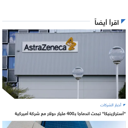
اقرأ أيضاً
أخبار الشركات
"أسترازينيكا" تبحث اندماجا بـ400 مليار دولار مع شركة أميركية