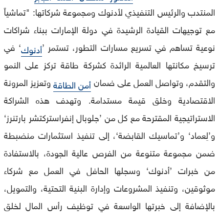
المنتدب والرئيس التنفيذي لأدنوك ومجموعة شركاتها: "تماشياً
مع توجيهات القيادة الرشيدة في دولة الإمارات ببناء شراكات
نوعية تساهم في تسريع مسارات التطور، تستمر ’
‘ في
أدنوك
ترسيخ مكانتها العالمية الرائدة كشركة طاقة تركز على النمو
والتقدم، وتواصل العمل على ضمان
وتعزيز المرونة
أمن الطاقة
الاقتصادية وخلق قيمة مستدامة. وتهدف هذه الشراكة
الاستراتيجية المقترحة مع كل من ’جلوبال إنفراستركتشر بارتنرز‘
و’لِعماد‘ و’تماسيك القابضة‘، إلى تنفيذ استثمارات منضبطة
ضمن مجموعة متنوعة من الفرص عالية الجودة، بالاستفادة
من خبرات ’أدنوك‘ وسجلها الحافل في العمل مع شركاء
موثوقين، وتنفيذ المشروعات وإدارة البنية التحتية، والتمويل،
بالإضافة إلى خبرتها الواسعة في توظيف رأس المال لخلق