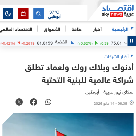
37
°C
أبوظبي
الرئيسية
أخبار
طاقة
الأسواق
الاقتصاد العالمي
الفضة
الذه
61.8159
75
(
-0.42
%)
-0.2619
(
+
0.52
%)
+
0.39
أخبار الشركات
أدنوك وبلاك روك ولِعماد تطلق
شراكة عالمية للبنية التحتية
سكاي نيوز عربية - أبوظبي
06:38 - 14 مايو 2026