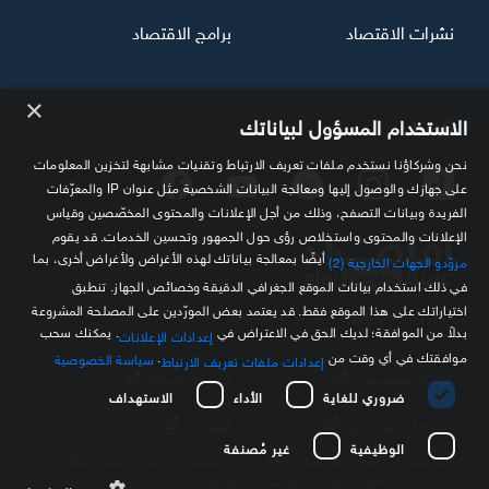
نشرات الاقتصاد
برامج الاقتصاد
×
تابعنا
الاستخدام المسؤول لبياناتك
نحن وشركاؤنا نستخدم ملفات تعريف الارتباط وتقنيات مشابهة لتخزين المعلومات
على جهازك والوصول إليها ومعالجة البيانات الشخصية مثل عنوان IP والمعرّفات
الفريدة وبيانات التصفح، وذلك من أجل الإعلانات والمحتوى المخصّصين وقياس
الإعلانات والمحتوى واستخلاص رؤى حول الجمهور وتحسين الخدمات. قد يقوم
أيضًا بمعالجة بياناتك لهذه الأغراض ولأغراض أخرى، بما
مزوّدو الجهات الخارجية (2)
في ذلك استخدام بيانات الموقع الجغرافي الدقيقة وخصائص الجهاز. تنطبق
اختياراتك على هذا الموقع فقط. قد يعتمد بعض المورّدين على المصلحة المشروعة
مصدرك الموثوق للمعلومة الاقتصادية
بدلاً من الموافقة؛ لديك الحق في الاعتراض في
. يمكنك سحب
إعدادات الإعلانات
موافقتك في أي وقت من
.
سياسة الخصوصية
إعدادات ملفات تعريف الارتباط
سياسة الخصوصية
الشروط والأحكام
ضروري للغاية
الأداء
الاستهداف
حول سكاي نيوز عربية
اتصل بنا
الوظيفية
غير مُصنفة
كافة العلامات التجارية الخاصة بـ SKY وكل ما تتضمنه من حقوق الملكية الفكرية هي
ملك لشركة Sky Limited ولا تستخدم إلا بتصريح مسبق