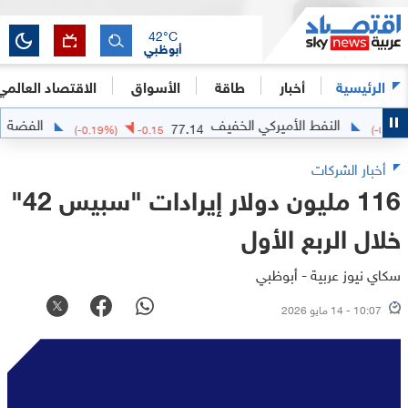
42
°C
أبوظبي
الرئيسية
أخبار
طاقة
الأسواق
الاقتصاد العالمي
النفط الأميركي الخفيف
الفضة
63.5417
77.14
(
-0.19
%)
-0.15
أخبار الشركات
116 مليون دولار إيرادات "سبيس 42"
خلال الربع الأول
سكاي نيوز عربية - أبوظبي
10:07 - 14 مايو 2026