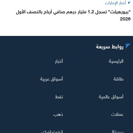
أخبار الإمارات
"بيورهيلث" تسجل 1.2 مليار درهم صافي أرباح بالنصف الأول
2026
روابط سريعة
الرئيسية
أخبار
طاقة
أسواق عربية
أسواق عالمية
نفط
عملات
ذهب
ديجيتال
إنفوغرافيك