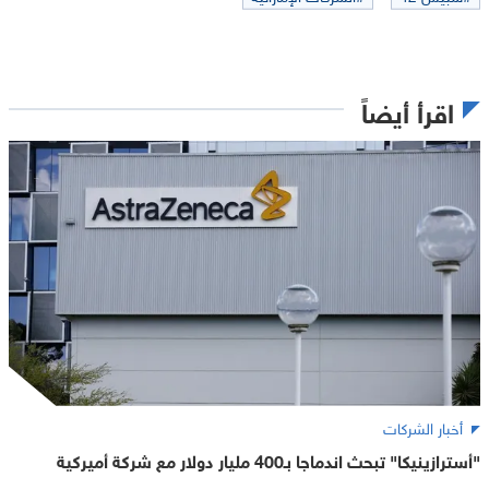
اقرأ أيضاً
أخبار الشركات
"أسترازينيكا" تبحث اندماجا بـ400 مليار دولار مع شركة أميركية