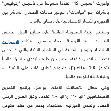
وأحرزت "سبيس 42" تقدماً ملموساً في تأسيس "إكواتيس"
بالشراكة مع "فياسات"، لتوفير خدمات الاتصال المباشر بين
الأجهزة والأقمار الاصطناعية على نطاق عالمي.
وستتيح البنية المفتوحة القائمة على معايير الجيل الخامس
للاتصالات غير الأرضية خدمة مشغلي شبكات
الاتصالات
المتنقلة، وتوفير التغطية في المناطق النائية والتي لا تحظى
بخدمات اتصال كافية، بدعم من طيف ترددي منسق عالمياً
يتجاوز 100 ميغاهيرتز، ونموذج تجاري قائم على الشراكات،
وبنية قابلة للتوسع عالمياً.
وفي مجال الاتصالات الآمنة، يواصل برنامج القمرين
الاصطناعيين "الياه-4" و"الياه-5" تقدّمه وفق الجدول الزمني
المحدد وضمن الميزانية المعتمدة، بدعم من عقد حكومي