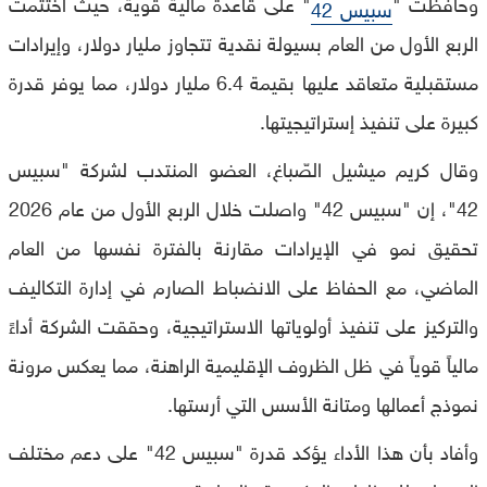
وحافظت "
" على قاعدة مالية قوية، حيث اختتمت
سبيس 42
الربع الأول من العام بسيولة نقدية تتجاوز مليار دولار، وإيرادات
مستقبلية متعاقد عليها بقيمة 6.4 مليار دولار، مما يوفر قدرة
كبيرة على تنفيذ إستراتيجيتها.
وقال كريم ميشيل الصّباغ، العضو المنتدب لشركة "سبيس
42"، إن "سبيس 42" واصلت خلال الربع الأول من عام 2026
تحقيق نمو في الإيرادات مقارنة بالفترة نفسها من العام
الماضي، مع الحفاظ على الانضباط الصارم في إدارة التكاليف
والتركيز على تنفيذ أولوياتها الاستراتيجية، وحققت الشركة أداءً
مالياً قوياً في ظل الظروف الإقليمية الراهنة، مما يعكس مرونة
نموذج أعمالها ومتانة الأسس التي أرستها.
وأفاد بأن هذا الأداء يؤكد قدرة "سبيس 42" على دعم مختلف