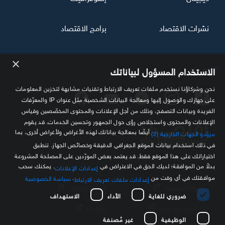
نشرات الاقتصاد
برامج الاقتصاد
×
تابعنا
الاستخدام المسؤول لبياناتك
نحن وشركاؤنا نستخدم ملفات تعريف الارتباط وتقنيات مشابهة لتخزين المعلومات
على جهازك والوصول إليها ومعالجة البيانات الشخصية مثل عنوان IP والمعرّفات
الفريدة وبيانات التصفح، وذلك من أجل الإعلانات والمحتوى المخصّصين وقياس
الإعلانات والمحتوى واستخلاص رؤى حول الجمهور وتحسين الخدمات. قد يقوم
أيضًا بمعالجة بياناتك لهذه الأغراض ولأغراض أخرى، بما
مزوّدو الجهات الخارجية (2)
في ذلك استخدام بيانات الموقع الجغرافي الدقيقة وخصائص الجهاز. تنطبق
اختياراتك على هذا الموقع فقط. قد يعتمد بعض المورّدين على المصلحة المشروعة
مصدرك الموثوق للمعلومة الاقتصادية
بدلاً من الموافقة؛ لديك الحق في الاعتراض في
. يمكنك سحب
إعدادات الإعلانات
موافقتك في أي وقت من
.
سياسة الخصوصية
إعدادات ملفات تعريف الارتباط
سياسة الخصوصية
الشروط والأحكام
ضروري للغاية
الأداء
الاستهداف
حول سكاي نيوز عربية
اتصل بنا
الوظيفية
غير مُصنفة
كافة العلامات التجارية الخاصة بـ SKY وكل ما تتضمنه من حقوق الملكية الفكرية هي