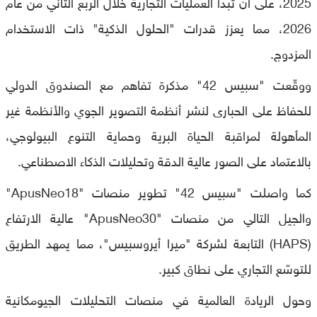
2025، على أن تبدأ العمليات التجارية خلال الربع الثاني من عام
2026، مما يعزز قدرات "الحلول الذكية" ذات الاستخدام
المزدوج.
ووقّعت "سبيس 42" مذكرة تفاهم مع الصندوق الدولي
للحفاظ على الحبارى لنشر أنظمة التصوير الجوي والأنظمة غير
المأهولة لمراقبة الحياة البرية وحماية التنوع البيولوجي،
بالاعتماد على الصور عالية الدقة وتحليلات الذكاء الاصطناعي.
كما واصلت "سبيس 42" تطوير منصات "ApusNeo18"
والجيل التالي من منصات "ApusNeo30" عالية الارتفاع
(HAPS) التابعة لشركة "ميرا أيروسبيس"، مما يمهد الطريق
للتوسّع التجاري على نطاق كبير.
وحول الريادة العالمية في منصات التحليلات الجيومكانية