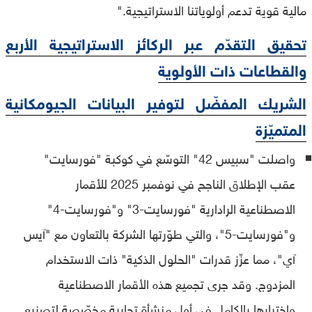
مالية قوية تدعم أولوياتنا الاستراتيجية."
تحقيق التقدّم عبر الركائز الاستراتيجية الأربع
والقطاعات ذات الأولوية
الشريك المفضّل لتوفير البيانات الجيومكانية
المتميّزة
واصلت "سبيس 42" التوسّع في كوكبة "فورسايت"
عقب الإطلاق الناجح في نوفمبر 2025 للأقمار
الاصطناعية الرادارية "فورسايت-3" و"فورسايت-4"
و"فورسايت-5"، والتي طوّرتها الشركة بالتعاون مع "آيس
آي"، مما عزّز قدرات "الحلول الذكية" ذات الاستخدام
المزدوج. وقد جرى تجميع هذه الأقمار الاصطناعية
واختبارها بالكامل في أول منشأة تجارية مخصّصة لتصنيع