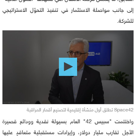
إلى جانب مواصلة الاستثمار في تنفيذ التحوّل الاستراتيجي
للشركة.
0
seconds
of
0
seconds
Space42 تطلق أول منشأة إقليمية لتصنيع أقمار المراقبة
واختتمت "سبيس 42" العام بسيولة نقدية وودائع قصيرة
الأجل تقارب مليار دولار، وإيرادات مستقبلية متعاقدٍ عليها