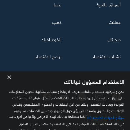
أسواق عالمية
نفط
عملات
ذهب
ديجيتال
إنفوغرافيك
نشرات الاقتصاد
برامج الاقتصاد
×
تابعنا
الاستخدام المسؤول لبياناتك
نحن وشركاؤنا نستخدم ملفات تعريف الارتباط وتقنيات مشابهة لتخزين المعلومات
على جهازك والوصول إليها ومعالجة البيانات الشخصية مثل عنوان IP والمعرّفات
الفريدة وبيانات التصفح، وذلك من أجل الإعلانات والمحتوى المخصّصين وقياس
الإعلانات والمحتوى واستخلاص رؤى حول الجمهور وتحسين الخدمات. قد يقوم
أيضًا بمعالجة بياناتك لهذه الأغراض ولأغراض أخرى، بما
مزوّدو الجهات الخارجية (2)
في ذلك استخدام بيانات الموقع الجغرافي الدقيقة وخصائص الجهاز. تنطبق
اختياراتك على هذا الموقع فقط. قد يعتمد بعض المورّدين على المصلحة المشروعة