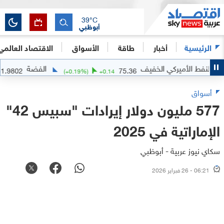
39
°C
أبوظبي
الرئيسية
أخبار
طاقة
الأسواق
الاقتصاد العالمي
الأميركي الخفيف
الفضة
61.9802
75.36
-0.0976
(
+
0.19
%)
+
0.14
أسواق
577 مليون دولار إيرادات "سبيس 42"
الإماراتية في 2025
سكاي نيوز عربية - أبوظبي
06:21 - 26 فبراير 2026