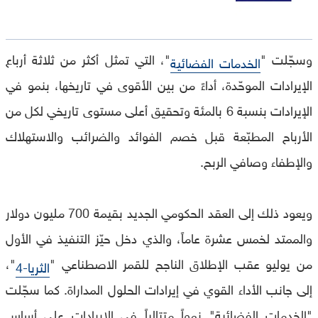
وسجّلت "
"، التي تمثل أكثر من ثلاثة أرباع
الخدمات الفضائية
الإيرادات الموحّدة، أداءً من بين الأقوى في تاريخها، بنمو في
الإيرادات بنسبة 6 بالمئة وتحقيق أعلى مستوى تاريخي لكل من
الأرباح المطبّعة قبل خصم الفوائد والضرائب والاستهلاك
والإطفاء وصافي الربح.
ويعود ذلك إلى العقد الحكومي الجديد بقيمة 700 مليون دولار
والممتد لخمس عشرة عاماً، والذي دخل حيّز التنفيذ في الأول
من يوليو عقب الإطلاق الناجح للقمر الاصطناعي "
"،
الثريا-4
إلى جانب الأداء القوي في إيرادات الحلول المداراة. كما سجّلت
"الخدمات الفضائية" نمواً متتالياً في الإيرادات على أساس