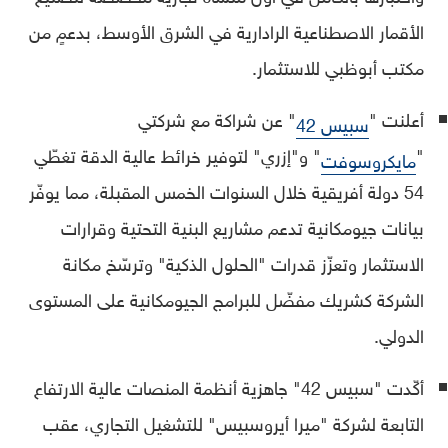
الأقمار الاصطناعية الرادارية في الشرق الأوسط، بدعمٍ من
مكتب أبوظبي للاستثمار.
أعلنت "
" عن شراكة مع شركتي
سبيس 42
"
" و"إزري" لتوفير خرائط عالية الدقة تغطّي
مايكروسوفت
54 دولة أفريقية خلال السنوات الخمس المقبلة، مما يوفّر
بيانات جيومكانية تدعم مشاريع البنية التحتية وقرارات
الاستثمار وتعزّز قدرات "الحلول الذكية" وترسّخ مكانة
الشركة كشريك مفضّل للبرامج الجيومكانية على المستوى
الدولي.
أكّدت "سبيس 42" جاهزية أنظمة المنصات عالية الارتفاع
التابعة لشركة "ميرا أيروسبيس" للتشغيل التجاري، عقب