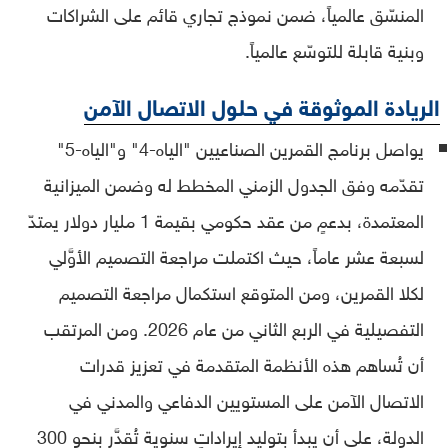
المنسّق عالمياً، ضمن نموذج تجاري قائم على الشراكات
وبنية قابلة للتوسّع عالمياً.
الريادة الموثوقة في حلول الاتصال الآمن
يواصل برنامج القمرين الصناعيين "الياه-4" و"الياه-5"
تقدّمه وفق الجدول الزمني المخطط له وضمن الميزانية
المعتمدة، بدعمٍ من عقد حكومي بقيمة 1 مليار دولار يمتدّ
لسبعة عشر عاماً، حيث اكتملت مراجعة التصميم الأوَّلي
لكلا القمرين، ومن المتوقع استكمال مراجعة التصميم
التفصيلية في الربع الثاني من عام 2026. ومن المرتقب
أن تُساهم هذه الأنظمة المتقدمة في تعزيز قدرات
الاتصال الآمن على المستويين الدفاعي والمدني في
الدولة، على أن يبدأ بتوليد إيراداتٍ سنوية تُقدَّر بنحو 300