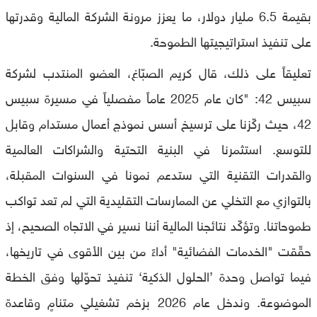
بقيمة 6.5 مليار دولار، ما يعزز مرونة الشركة المالية وقدرتها
على تنفيذ استراتيجيتها الطموحة.
تعليقاً على ذلك، قال كريم الصبّاغ، العضو المنتدب لشركة
سبيس 42: "كان عام 2025 عاماً مفصلياً في مسيرة سبيس
42، حيث ركّزنا على ترسيخ أسس نموذج أعمال مستدام وقابل
للتوسع. استثمرنا في البنية التحتية والشراكات العالمية
والقدرات التقنية التي ستدعم نمونا في السنوات المقبلة،
بالتوازي مع التخلي عن الممارسات التقليدية التي لم تعد تواكب
طموحاتنا. وتؤكّد نتائجنا المالية أننا نسير في الاتجاه الصحيح، إذ
حقّقت "الخدمات الفضائية" أداءً من بين الأقوى في تاريخها،
فيما تواصل وحدة ’الحلول الذكية‘ تنفيذ تحوّلها وفق الخطة
الموضوعة. وندخل عام 2026 بزخم تشغيلي متنامٍ وقاعدة