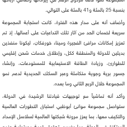
بنسبة 25 بالمئة و41 بالمئة على التوالي.
وأضاف أنه على مدار هذه الفترة، كانت استجابة المجموعة
سريعة لضمان الحد من آثار تلك التداعيات على أعمالها، إذ تم
تعزيز إمكانات مرافئ الفجيرة وميناء خورفكان، ليكونا منفذين
بديلين للدولة والمنطقة ككل، وإطلاق خدمات شحن إقليمي
للطوارئ، وزيادة الطاقة الاستيعابية للمستودعات، وإنشاء
جسور برية وجوية متكاملة وعبر السكك الحديدية لدعم نمو
المجموعة خلال الربع الثاني وما بعده.
وأكد أنه تماشياً مع توجيهات قيادتنا الرشيدة في الدولة،
ستواصل مجموعة موانئ أبوظبي استباق التطورات العالمية
والتكيف معها، بما يعزز مرونة شبكتها العالمية لسلاسل الإمداد
المرتكزة في الدولة، بما يضمن تحقيق قيمة مستدامة ونمو