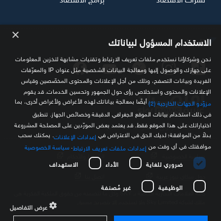
×
تابعنا
الاستخدام المسؤول لبياناتك
نحن وشركاؤنا نستخدم ملفات تعريف الارتباط وتقنيات مشابهة لتخزين المعلومات
على جهازك والوصول إليها ومعالجة البيانات الشخصية مثل عنوان IP والمعرّفات
الفريدة وبيانات التصفح، وذلك من أجل الإعلانات والمحتوى المخصّصين وقياس
الإعلانات والمحتوى واستخلاص رؤى حول الجمهور وتحسين الخدمات. قد يقوم
أيضًا بمعالجة بياناتك لهذه الأغراض ولأغراض أخرى، بما
مزوّدو الجهات الخارجية (2)
في ذلك استخدام بيانات الموقع الجغرافي الدقيقة وخصائص الجهاز. تنطبق
اختياراتك على هذا الموقع فقط. قد يعتمد بعض المورّدين على المصلحة المشروعة
مصدرك الموثوق للمعلومة الاقتصادية
بدلاً من الموافقة؛ لديك الحق في الاعتراض في
. يمكنك سحب
إعدادات الإعلانات
موافقتك في أي وقت من
.
سياسة الخصوصية
إعدادات ملفات تعريف الارتباط
سياسة الخصوصية
الشروط والأحكام
ضروري للغاية
الأداء
الاستهداف
حول سكاي نيوز عربية
اتصل بنا
الوظيفية
غير مُصنفة
كافة العلامات التجارية الخاصة بـ SKY وكل ما تتضمنه من حقوق الملكية الفكرية هي
ملك لشركة Sky Limited ولا تستخدم إلا بتصريح مسبق
عرض التفاصيل