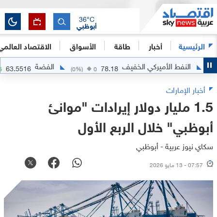
36
°C
أبوظبي
الرئيسية
أخبار
طاقة
الأسواق
الاقتصاد العالمي
لنفط الأميركي الخفيف
الفضة
63.5516
78.18
+
2.0716
(
0
%)
0
أخبار الإمارات
1.5 مليار دولار إيرادات "موانئ
أبوظبي" خلال الربع الأول
سكاي نيوز عربية - أبوظبي
07:57 - 13 مايو 2026