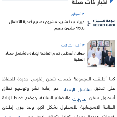
أخبار ذات صلة
أسواق
كيزاد تبدأ تشييد مشروع تصنيع أغذية الأطفال
بـ150 مليون درهم
أخبار الشركات
موانئ أبوظبي تبرم اتفاقية لإدارة وتشغيل ميناء
العقبة
كما أطلقت المجموعة خدمات شحن إقليمي جديدة للحفاظ
على تدفق
مع إعادة نشر وتوسيع نطاق
سلاسل الإمداد،
أسطول سفن
والبضائع السائبة، ووضع خطط لزيادة
الحاويات
الطاقة الاستيعابية للأسطول بشكل أكبر. وقد جرى إطلاق
خدمات جديدة بهدف تعزيز شبكة الربط مع
موانئ الهند