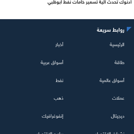
أدنوك تحدث آلية تسعير خامات نفط أبوظبي
روابط سريعة
الرئيسية
أخبار
طاقة
أسواق عربية
أسواق عالمية
نفط
عملات
ذهب
ديجيتال
إنفوغرافيك
نشرات الاقتصاد
برامج الاقتصاد