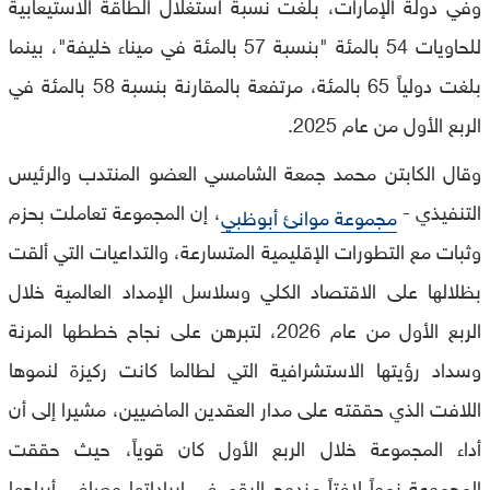
وفي دولة الإمارات، بلغت نسبة استغلال الطاقة الاستيعابية
للحاويات 54 بالمئة "بنسبة 57 بالمئة في ميناء خليفة"، بينما
بلغت دولياً 65 بالمئة، مرتفعة بالمقارنة بنسبة 58 بالمئة في
الربع الأول من عام 2025.
وقال الكابتن محمد جمعة الشامسي العضو المنتدب والرئيس
التنفيذي -
، إن المجموعة تعاملت بحزم
مجموعة موانئ أبوظبي
وثبات مع التطورات الإقليمية المتسارعة، والتداعيات التي ألقت
بظلالها على الاقتصاد الكلي وسلاسل الإمداد العالمية خلال
الربع الأول من عام 2026، لتبرهن على نجاح خططها المرنة
وسداد رؤيتها الاستشرافية التي لطالما كانت ركيزة لنموها
اللافت الذي حققته على مدار العقدين الماضيين، مشيرا إلى أن
أداء المجموعة خلال الربع الأول كان قوياً، حيث حققت
المجموعة نمواً لافتاً مزدوج الرقم في إيراداتها وصافي أرباحها