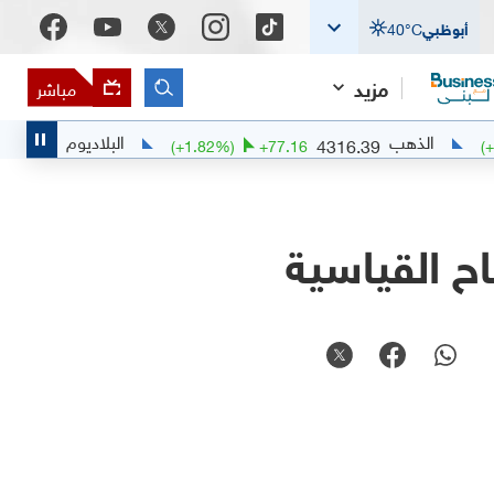
أبوظبي
°C
40
مزيد
مباشر
ذهب
البلاديوم
1401
4316.39
+
30.1034
(
+
1.82
%)
+
77.16