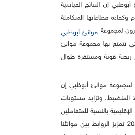
وظبي إن النتائج القياسية
وكفاءة قطاعاتها المتكاملة
ثمرون لمجموعة
موانئ أبوظبي
 التي تتمتع بها مجموعة موانئ
ج ربحية قوية ومستقرة طوال
 لمجموعة موانئ أبوظبي إن
مل منها التنفيذ المنضبط، وتزايد مستويات
الإقليمية بالنسبة للمتعاملين
والشركاء حول العالم.. وتماشياً مع توجيهات قيادتنا الرشيدة، واصلنا في عام 2025 تعزيز الروابط بين موانئنا