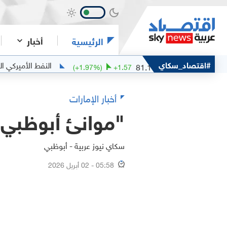
أخبار
الرئيسية
خام مربان
#اقتصاد_سكاي
النفط الأميركي الخفيف
.15
81.1
(
+
1.97
%)
+
1.57
أخبار الإمارات
"موانئ أبوظبي".. 2025 عام الإيرادات والأرباح
سكاي نيوز عربية - أبوظبي
05:58 - 02 أبريل 2026