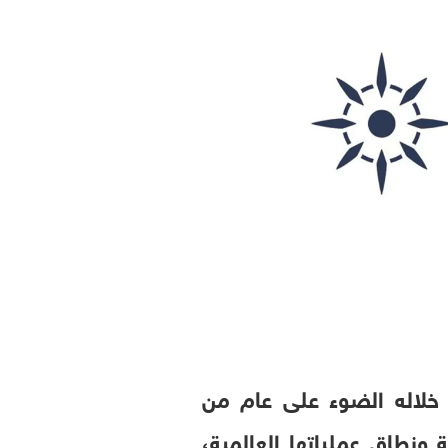
ها السنوي لعام 2025 والذي سلطت خلاله الضوء على عام من
ة ونطاق عملياتها العالمية،