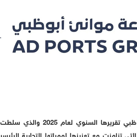
أصدرت مجموعة موانئ أبوظبي تقرير
 التي تزامنت مع تعزيزها لممراتها التجارية الرئيسي