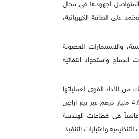
ة مقارنة بعام 2024، ما يعكس النجاح المتواصل لجهودها في مجال
تمد على الطاقة الكهربائية،
سية، والاستثمارات العضوية
 اندماج واستحواذ انتقائية
 من الأداء القوي لعملياتها
الأساسية، وإطلاق برنامج لتسييل الأصول سيسهم في تحقيق عوائد تقدر بنحو 4.6 مليار درهم عبر بيع أراضٍ
لمياً في قطاعات الهندسة
تنظيمية واعتبارات التنفيذ.