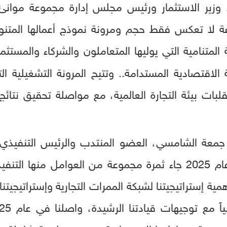
ير الاستثمار ورئيس مجلس إدارة مجموعة موانئ أب
عة لا تعكس فقط حجم ومرونة نموذج أعمالها المتنوع 
لمتنامية التي يوليها المتعاملون والشركاء والمست
مية الاقتصادية المستدامة.. وتتيح المرونة التشغيلية
بات بيئة التجارة العالمية، مع مواصلة تحقيق نتائ
 جمعة الشامسي، العضو المنتدب والرئيس التنفيذي
الأداء المتميز للمجموعة في عام 2025 جاء ثمرة مجموعة من العوا
ة إستراتيجيتنا لشبكة الممرات التجارية وإستراتيجيتنا 