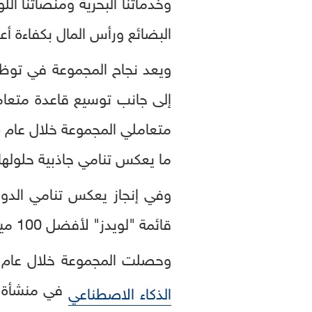
وخدماتنا البحرية ومنصّاتنا 
البضائع ورأس المال بكفاءة أعل
ويعد نجاح المجموعة في توظيف
إلى جانب توسيع قاعدة متعامل
ما يعكس تنامي جاذبية حلولها 
قائمة "لويدز" لأفضل 100 ميناء في العالم، بعد دخوله التصنيف لأول مرة في عام 2019 في المركزالـ 95.
وحصلت المجموعة خلال عام 2025 على لقب جديد ف
الذكاء الاصطناعي