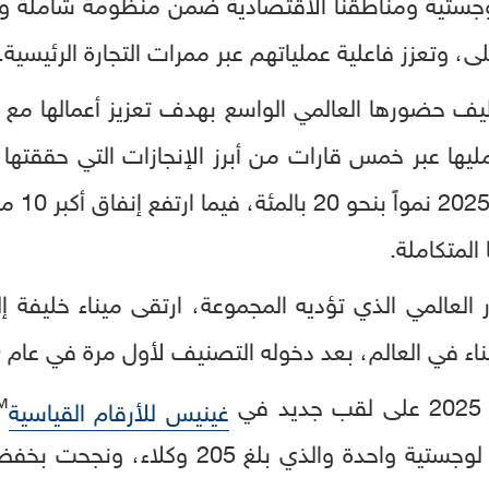
اللوجستية ومناطقنا الاقتصادية ضمن منظومة شاملة وم
ى، وتعزز فاعلية عملياتهم عبر ممرات التجارة الرئيسية.
 حضورها العالمي الواسع بهدف تعزيز أعمالها مع متع
يها عبر خمس قارات من أبرز الإنجازات التي حققتها
المتكاملة.
ي
™
غينيس للأرقام القياسية
في منشأة لوجستية واحدة والذي بلغ 5