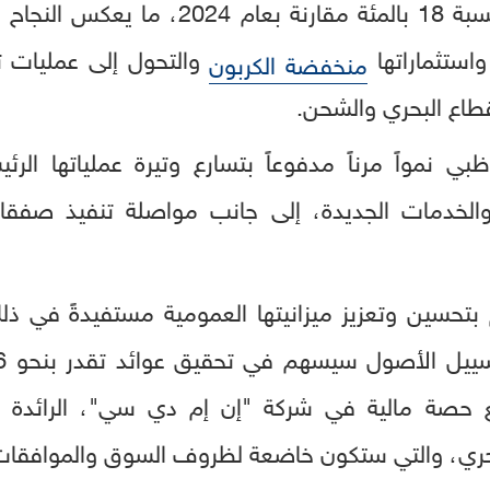
العالمية لكل وحدة إيرادات بنسبة 18 بالمئ
استثماراتها
والتحول إلى عمليات تع
منخفضة الكربون
طاع البحري والشحن.
نمواً مرناً مدفوعاً بتسارع وتيرة عملياتها الرئي
والخدمات الجديدة، إلى جانب مواصلة تنفيذ صفقات
تحسين وتعزيز ميزانيتها العمومية مستفيدةً في ذلك
 حصة مالية في شركة "إن إم دي سي"، الرائدة عا
لبحري، والتي ستكون خاضعة لظروف السوق والموافقات ال