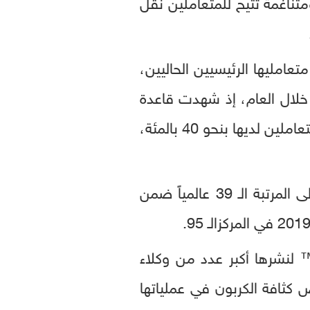
تناغمة تتيح للمتعاملين نقل
امليها الرئيسيين الحاليين،
 خلال العام، إذ شهدت قاعدة
متعاملي المجموعة خلال عام 2025 نمواً بنحو 20 بالمئة، فيما ارتفع إنفاق أكبر 10 متعاملين لديها بنحو 40 بالمئة،
وفي إنجاز يعكس تنامي الدور العالمي الذي تؤديه المجموعة، ارتقى ميناء خليفة إلى المرتبة الـ 39 عالمياً ضمن
 لنشرها أكبر عدد من وكلاء
20 وكلاء، ونجحت بخفض كثافة الكربون في عملياتها