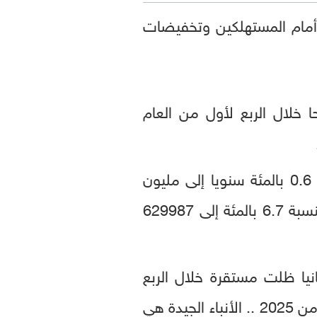
ة أمام المستهلكين وتخفيضات
 خلال الربع لأول من العام
وتراجعت مبيعات السيارات المستعملة التي تعمل بالبنزين خلال الربع الأول بنسبة 0.6 بالمئة سنويا إلى مليون
و147969 سيارة في حين تراجعت مبيعات السيارات التي تعمل بالديزل (السولار) بنسبة 6.7 بالمئة إلى 629987
نيا ظلت مستقرة خلال الربع
الأول، نتيجة ضعف المبيعات في مارس، مقارنة بالأداء القوي لها في الشهر نفسه من 2025 .. الأنباء الجيدة هي