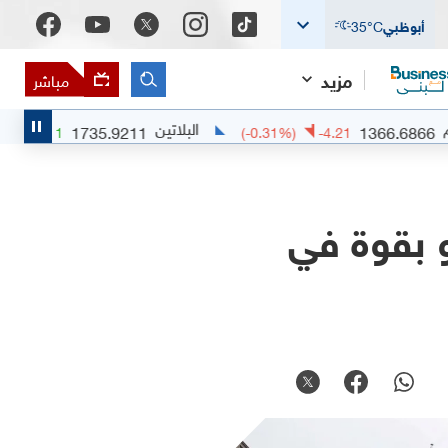
أبوظبي
°C
35
مزيد
مباشر
البلاتين
1735.9211
136
+
0.39
%)
+
6.6711
(
-0.31
%)
-4.21
و بقوة في