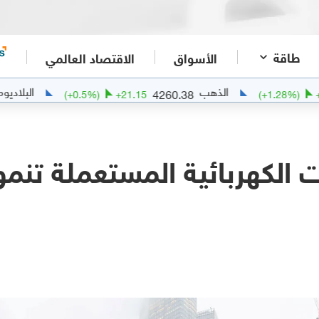
طاقة
الأسواق
الاقتصاد العالمي
الذهب
البلاديوم
6.6866
4260.38
(
+
0.5
%)
+
21.15
(
+
1
 الكهربائية المستعملة تنم