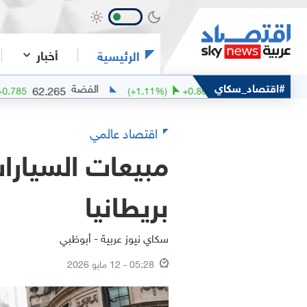
أخبار
الرئيسية
فيف
#اقتصاد_سكاي
الفضة
62.265
78.15
.28
%)
+
0.785
(
+
1.11
%)
+
0.86
اقتصاد عالمي
مبيعات السيارات
بريطانيا
سكاي نيوز عربية - أبوظبي
05:28 - 12 مايو 2026