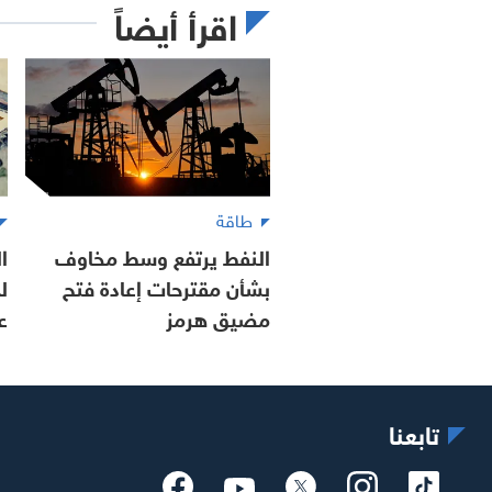
اقرأ أيضاً
طاقة
النفط يرتفع وسط مخاوف
ا
بشأن مقترحات إعادة فتح
مضيق هرمز
ع
تابعنا