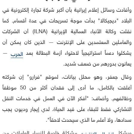
وأفادت وسائل إعلام إيرانية بأن أكبر شركة تجارة إلكترونية في
البلاد "ديجيكالا" بدأت موجة تسريحات في عدة أقسام. كما
نقلت وكالة الأنباء العمالية الإيرانية (ILNA) أن الشركات
والعاملين المعتمدين على الإنترنت — الذين كان يمكن أن
يشكلوا دعماً استراتيجياً لاحتواء أزمة البطالة بعد
—
الحرب
يعانون بدورهم من ضعف شديد.
وقال جعفر، وهو محلل بيانات، لموقع "فرارو" إن شركته
أغلقت بالكامل، ما أدى إلى فقدان أكثر من 50 موظفاً
وظائفهم. وأضاف: "أفكر الآن في العمل في خدمات النقل
التشاركي فقط للبقاء على قيد الحياة. لدي إيجار وديون يجب
سدادها، ولا أعلم ما الذي سيحدث لاحقاً".
ويشكل
مشكلة خاصة للنساء العاملات من
انقطاع الإنترنت