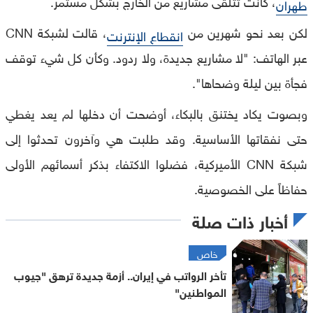
، كانت تتلقى مشاريع من الخارج بشكل مستمر.
طهران
لكن بعد نحو شهرين من
، قالت لشبكة CNN
انقطاع الإنترنت
عبر الهاتف: "لا مشاريع جديدة، ولا ردود. وكأن كل شيء توقف
فجأة بين ليلة وضحاها".
وبصوت يكاد يختنق بالبكاء، أوضحت أن دخلها لم يعد يغطي
حتى نفقاتها الأساسية. وقد طلبت هي وآخرون تحدثوا إلى
شبكة CNN الأميركية، فضلوا الاكتفاء بذكر أسمائهم الأولى
حفاظاً على الخصوصية.
أخبار ذات صلة
خاص
تأخر الرواتب في إيران.. أزمة جديدة ترهق "جيوب
المواطنين"