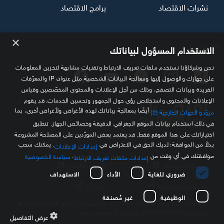
نشرات الاقتصاد
برامج الاقتصاد
×
تابعنا
الاستخدام المسؤول لبياناتك
نحن وشركاؤنا نستخدم ملفات تعريف الارتباط وتقنيات مشابهة لتخزين المعلومات
على جهازك والوصول إليها ومعالجة البيانات الشخصية مثل عنوان IP والمعرّفات
الفريدة وبيانات التصفح، وذلك من أجل الإعلانات والمحتوى المخصّصين وقياس
الإعلانات والمحتوى واستخلاص رؤى حول الجمهور وتحسين الخدمات. قد يقوم
أيضًا بمعالجة بياناتك لهذه الأغراض ولأغراض أخرى، بما
مزوّدو الجهات الخارجية (2)
في ذلك استخدام بيانات الموقع الجغرافي الدقيقة وخصائص الجهاز. تنطبق
اختياراتك على هذا الموقع فقط. قد يعتمد بعض المورّدين على المصلحة المشروعة
مصدرك الموثوق للمعلومة الاقتصادية
بدلاً من الموافقة؛ لديك الحق في الاعتراض في
. يمكنك سحب
إعدادات الإعلانات
موافقتك في أي وقت من
.
سياسة الخصوصية
إعدادات ملفات تعريف الارتباط
سياسة الخصوصية
الشروط والأحكام
ضروري للغاية
الأداء
الاستهداف
حول سكاي نيوز عربية
اتصل بنا
الوظيفية
غير مُصنفة
كافة العلامات التجارية الخاصة بـ SKY وكل ما تتضمنه من حقوق الملكية الفكرية هي
ملك لشركة Sky Limited ولا تستخدم إلا بتصريح مسبق
عرض التفاصيل