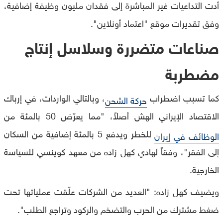
أدت التداعيات غير المباشرة إلى فقدان مليون وظيفة إضافية،
وفق تقديرات موقع "اعتماد أونلاين".
صناعات متضررة وسلاسل إنتاج
مضطربة
كما تسبب اضطراب
، وبالتالي الواردات، في إرباك
حركة الشحن
الاقتصاد الإيراني الهش أصلاً، "مما يعرّض 50 بالمئة من
للخطر ويدفع 5 بالمئة إضافية من السكان
الوظائف في إيران
إلى الفقر"، وفقاً لهادي كهل زاده من معهد كوينسي للسياسة
الخارجية.
ويضيف كهل زاده: "العديد من الشركات علّقت عملياتها تحت
ضغط مشترك من الحرب والتضخم والركود وتراجع الطلب".