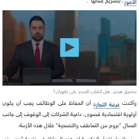
الأجور
0
seconds
of
0
seconds
مضيق هرمز.. هل انقلب السحر على طهران؟
وأكدت
أن الحفاظ على الوظائف يجب أن يكون
غرفة التجارة
أولوية اقتصادية قصوى، داعية الشركات إلى الوقوف إلى جانب
العمال "بروح من التعاطف والتضحية" خلال هذه الأزمة.
من جانبها، تقول الحكومة إن هذه المعاناة هي نتيجة "حرب غير