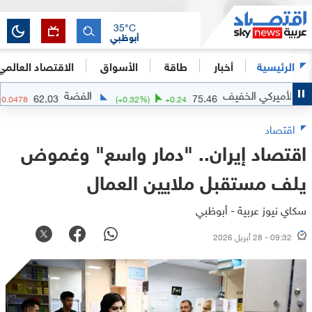
35
°C
أبوظبي
الرئيسية
أخبار
طاقة
الأسواق
الاقتصاد العالمي
الخفيف
الفضة
62.03
75.46
(
-0.08
%)
-0.0478
(
+
0.32
%)
+
0.24
اقتصاد
اقتصاد إيران.. "دمار واسع" وغموض
يلف مستقبل ملايين العمال
سكاي نيوز عربية - أبوظبي
09:32 - 28 أبريل 2026