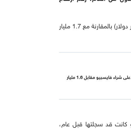
وانخفض صافي الدخل من العمليات المستمرة ليصل إلى 1.6 مليار يورو (1.86 مليار دولار) بالمقارنة مع 1.7 مليار
سانوفي توافق على شراء فايسبيو مقابل 1.6 مليار
يار يورو، مقابل 9.9 مليار يورو كانت قد سجلتها قبل عام،