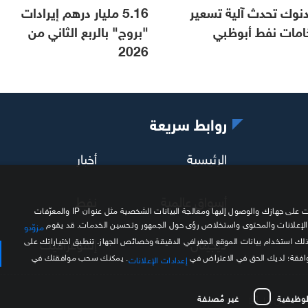
دنوك تحدث آلية تسعير
5.16 مليار درهم إيرادات
امات نفط أبوظبي
"بروج" بالربع الثاني من
2026
روابط سريعة
الرئيسية
أخبار
أسواق عالمية
نفط
نحن وشركاؤنا نستخدم ملفات تعريف الارتباط وتقنيات مشابهة لتخزين المعلومات على جهازك والوصول إليها ومعالجة البيانات الشخصية مثل عنوان IP والمعرّفات
 الإعلانات والمحتوى واستخلاص رؤى حول الجمهور وتحسين الخدمات. قد يقوم
مزوّدو
ديجيتال
إنفوغرافيك
ذلك استخدام بيانات الموقع الجغرافي الدقيقة وخصائص الجهاز. تنطبق اختياراتك على
موافقة؛ لديك الحق في الاعتراض في
. يمكنك سحب موافقتك في
إعدادات الإعلانات
لوظيفية
غير مُصنفة
اتصل بنا