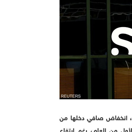
س، انخفاض صافي دخلها من
أول من العام، رغم ارتفاع