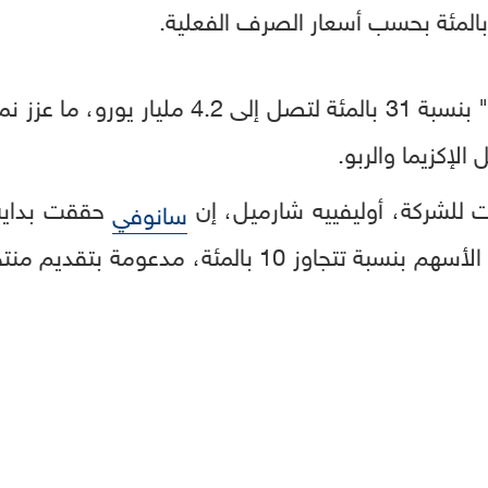
وقفزت مبيعات "دوبيكسينت" بنسبة 31 بالمئة لت
الإكزيما والربو.
ت للشركة، أوليفييه شارميل، إن
سانوفي
نمو المبيعات وزيادة في أرباح الأسهم بنسبة تتجاوز 10