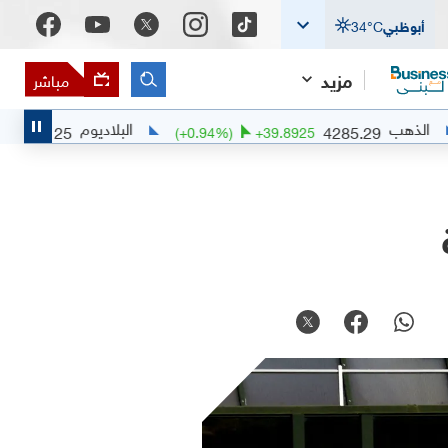
أبوظبي
°C
34
مزيد
مباشر
البلاديوم
1385.25
4285.29
+
21.8489
(
+
0.94
%)
+
39.8925