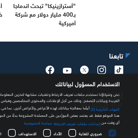
"أسترازينيكا" تبحث اندماجا
أ
بـ400 مليار دولار مع شركة
خ
أميركية
تابعنا
الاستخدام المسؤول لبياناتك
الفريدة وبيانات التصفح، وذلك من أجل الإعلانات والمحتوى المخصّصين وقياس
أيضًا بمعالجة بياناتك لهذه الأغراض ولأغراض أخرى، بما في 
الجهات الخارجية (2)
مصدرك الموثوق للمعلومة الاقتصادية
هذا الموقع فقط. قد يعتمد بعض المورّدين على المصلحة المشروعة بدلاً من ال
أي وقت من
.
سياسة الخصوصية
إعدادات ملفات تعريف الارتباط
ضروري للغاية
الأداء
الاستهداف
ا
سياسة الخصوصية
الشروط والأحكام
حول سكاي نيوز عربية