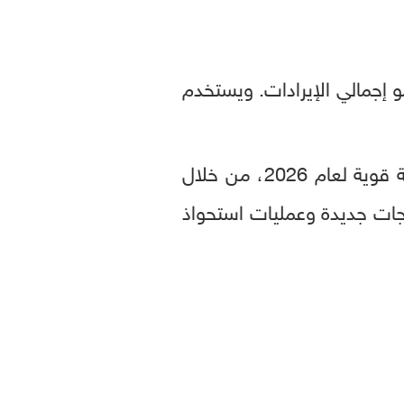
صل إلى 4.2 مليار يورو، ما عزز نمو إجمالي الإيرادات. ويستخدم
حققت بداية قوية لعام 2026، من خلال
 بالمئة، مدعومة بتقديم منتجات جديدة وعمليات استحواذ