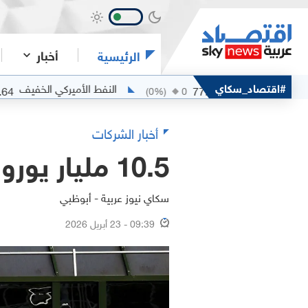
أخبار
الرئيسية
خام مربان
#اقتصاد_سكاي
النفط الأميركي الخفيف
75.64
77.94
0.42
(
0
%)
0
أخبار الشركات
10.5 مليار يورو مبيعات "سانوفي" الفصلية
سكاي نيوز عربية - أبوظبي
09:39 - 23 أبريل 2026