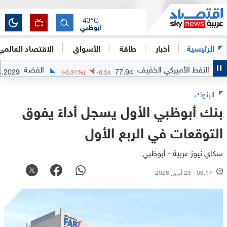
43
°C
أبوظبي
الرئيسية
أخبار
طاقة
الأسواق
الاقتصاد العالمي
نفط الأميركي الخفيف
الفضة
64.2029
77.94
6513
(
-0.31
%)
-0.24
البنوك
بنك أبوظبي الأول يسجل أداءً يفوق
التوقعات في الربع الأول
سكاي نيوز عربية - أبوظبي
06:17 - 23 أبريل 2026