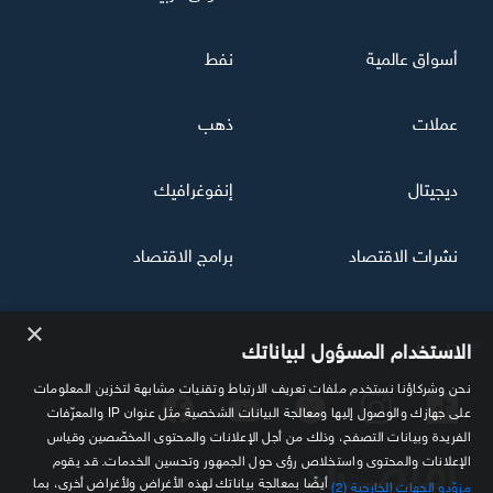
أسواق عالمية
نفط
عملات
ذهب
ديجيتال
إنفوغرافيك
نشرات الاقتصاد
برامج الاقتصاد
×
تابعنا
الاستخدام المسؤول لبياناتك
نحن وشركاؤنا نستخدم ملفات تعريف الارتباط وتقنيات مشابهة لتخزين المعلومات
على جهازك والوصول إليها ومعالجة البيانات الشخصية مثل عنوان IP والمعرّفات
الفريدة وبيانات التصفح، وذلك من أجل الإعلانات والمحتوى المخصّصين وقياس
الإعلانات والمحتوى واستخلاص رؤى حول الجمهور وتحسين الخدمات. قد يقوم
أيضًا بمعالجة بياناتك لهذه الأغراض ولأغراض أخرى، بما
مزوّدو الجهات الخارجية (2)