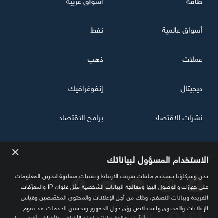
أسواق عالمية
نفط
عملات
ذهب
ديجيتال
إنفوغرافيك
نشرات الاقتصاد
برامج الاقتصاد
×
تابعنا
الاستخدام المسؤول لبياناتك
نحن وشركاؤنا نستخدم ملفات تعريف الارتباط وتقنيات مشابهة لتخزين المعلومات
على جهازك والوصول إليها ومعالجة البيانات الشخصية مثل عنوان IP والمعرّفات
الفريدة وبيانات التصفح، وذلك من أجل الإعلانات والمحتوى المخصّصين وقياس
الإعلانات والمحتوى واستخلاص رؤى حول الجمهور وتحسين الخدمات. قد يقوم
أيضًا بمعالجة بياناتك لهذه الأغراض ولأغراض أخرى، بما