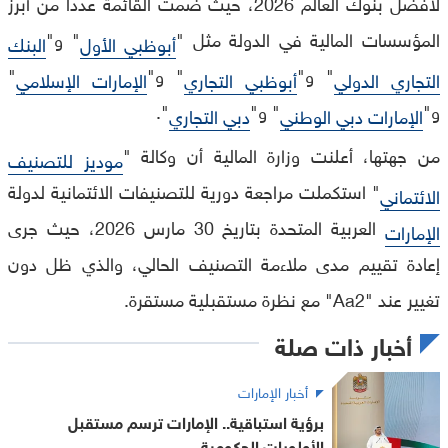
لأفضل بنوك العالم 2026، حيث ضمت القائمة عددا من أبرز
المؤسسات المالية في الدولة مثل "
" و"
أبوظبي الأول
البنك
" و"
" و"
"
التجاري الدولي
أبوظبي التجاري
الإمارات الإسلامي
و"
" و"
".
الإمارات دبي الوطني
دبي التجاري
من جهتها، أعلنت وزارة المالية أن وكالة "
موديز للتصنيف
" استكملت مراجعة دورية للتصنيفات الائتمانية لدولة
الائتماني
العربية المتحدة بتاريخ 30 مارس 2026، حيث جرى
الإمارات
إعادة تقييم مدى ملاءمة التصنيف الحالي، والذي ظل دون
تغيير عند "Aa2" مع نظرة مستقبلية مستقرة.
أخبار ذات صلة
أخبار الإمارات
برؤية استباقية.. الإمارات ترسم مستقبل
الأولويات الحكومية