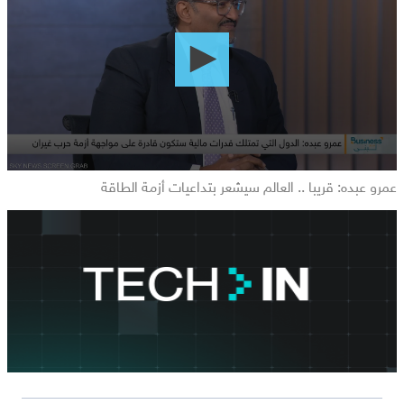
of
0
seconds
عمرو عبده: قريبا .. العالم سيشعر بتداعيات أزمة الطاقة