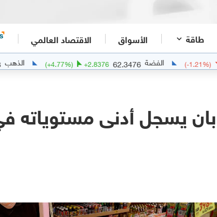
طاقة
الأسواق
الاقتصاد العالمي
الفضة
الذهب
4255.0483
62.3476
(
+
4.77
%)
+
2.8376