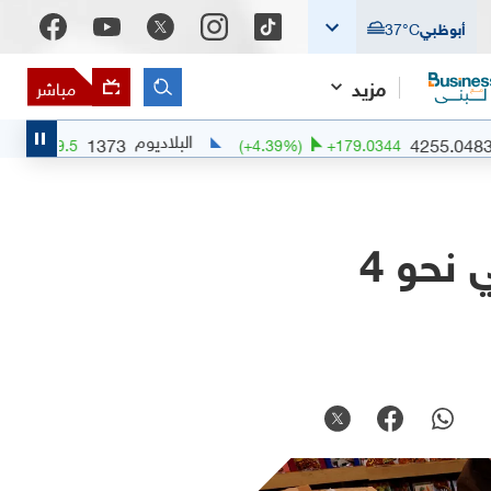
أبوظبي
°C
37
مزيد
مباشر
البلاديوم
1373
(
+
1.44
%)
+
19.5
(
+
4.39
%)
+
179.0344
التضخم في اليابان يسجل أدنى مستوياته في نحو 4