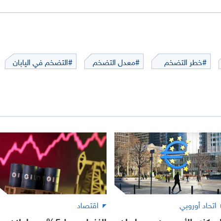
#خطر التضخم
#معدل التضخم
#التضخم في اليابان
اتحاد أوروبي
اقتصاد
لمركزي الأوروبي: حرب إيران
النفط يهبط 5% بعد إعلان