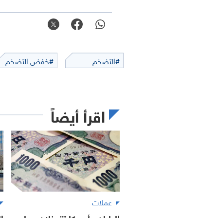
#التضخم
#خفض التضخم
اقرأ أيضاً
عملات
اليابان وأميركا تتدخلان معا
ا