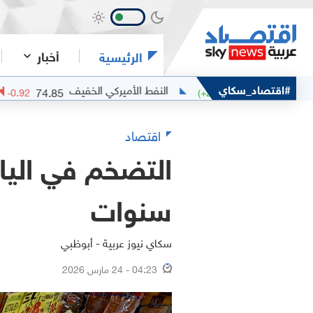
أخبار
الرئيسية
#اقتصاد_سكاي
النفط الأميركي الخفيف
74.85
(
-1.21
%)
-0.92
(
+
2.78
%)
+
اقتصاد
سنوات
سكاي نيوز عربية - أبوظبي
04:23 - 24 مارس 2026