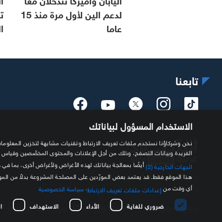
لدعم الين لأول مرة منذ 15
ت
عاما
ا
تابعنا
الاستخدام المسؤول لبياناتك
الفريدة وبيانات التصفح، وذلك من أجل الإعلانات والمحتوى المخصّصين وقياس
أيضًا بمعالجة بياناتك لهذه الأغراض ولأغراض أخرى، بما في 
الجهات الخارجية (2)
مصدرك الموثوق للمعلومة الاقتصادية
هذا الموقع فقط. قد يعتمد بعض المورّدين على المصلحة المشروعة بدلاً من ال
أي وقت من
.
سياسة الخصوصية
إعدادات ملفات تعريف الارتباط
ضروري للغاية
الأداء
الاستهداف
ا
سياسة الخصوصية
الشروط والأحكام
حول سكاي نيوز عربية