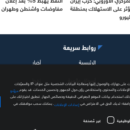
ؤثر على الاستهلاك بمنطقة
مفاوضات واشنطن وطهران
ليورو
روابط سريعة
الرئيسية
أخبار
أسواق عالمية
نفط
نحن وشركاؤنا نستخدم ملفات تعريف الارتباط وتقنيات مشابهة لتخزين المعلومات على جهازك والوصول إليها ومعالجة البيانات الشخصية مثل عنوان IP والمعرّفات
 الإعلانات والمحتوى واستخلاص رؤى حول الجمهور وتحسين الخدمات. قد يقوم
مزوّدو
ديجيتال
إنفوغرافيك
ذلك استخدام بيانات الموقع الجغرافي الدقيقة وخصائص الجهاز. تنطبق اختياراتك على
موافقة؛ لديك الحق في الاعتراض في
. يمكنك سحب موافقتك في
إعدادات الإعلانات
لوظيفية
غير مُصنفة
اتصل بنا