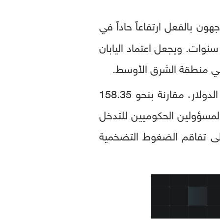
هون بالفعل ارتفاعاً حاداً في
سنوات. ويجعل اعتماد اليابان
 في منطقة الشرق الأوسط.
عقب صدور البيانات، حيث انخفضت قيمته إلى 158.56 مقابل الدولار، مقارنة بنحو 158.35
، وهو المستوى الذي دفع المسؤولين الحكوميين للتدخل
ف الين أن يؤدي إلى تفاقم الضغوط التضخمية