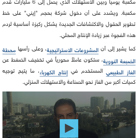
مكعبة يومياً وبين الاستهلاك الذي يصل إلى 6 مليارات قدم
مكعبة. ويشدد على أن دخول شركة بحجم "إيني" على خط
تطوير الحقول والاكتشافات الجديدة يشكل ركيزة أساسية لردم
هذه الفجوة عبر زيادة الإنتاج المحلي.
كما يشير إلى أن
، وعلى رأسها
المشروعات الاستراتيجية
محطة
، ستكون عاملاً محورياً في تخفيف الضغط عن
الضبعة النووية
المستخدم في
، ما يتيح توجيه
الغاز الطبيعي
إنتاج الكهرباء
كميات أكبر من الغاز نحو الصناعة والاستهلاك المنزلي.
0
seconds
of
0
seconds