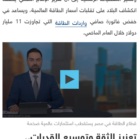
انكشاف البلاد على تقلبات أسعار الطاقة العالمية، ويساعد في
خفض فاتورة صافي
التي تجاوزت 11 مليار
واردات الطاقة
دولار خلال العام الماضي.
0
seconds
of
0
seconds
قطاع الطاقة في مصر يستقطب استثمارات عالمية ضخمة
تعزيز الثقة وتوسيع القدرات..