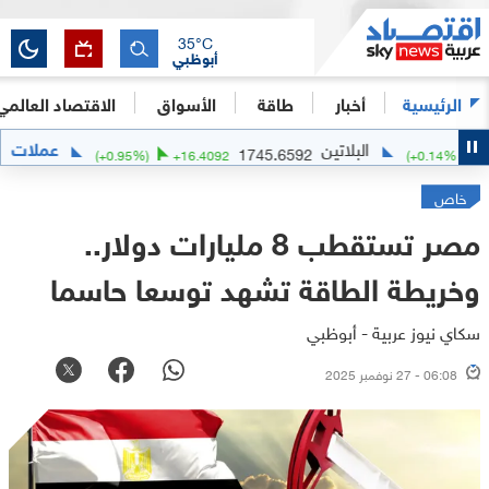
35
°C
أبوظبي
الرئيسية
أخبار
طاقة
الأسواق
الاقتصاد العالمي
البلاتين
عملات
الدولار ا
1745.6592
(
+
0.95
%)
+
16.4092
خاص
مصر تستقطب 8 مليارات دولار..
وخريطة الطاقة تشهد توسعا حاسما
سكاي نيوز عربية - أبوظبي
06:08 - 27 نوفمبر 2025