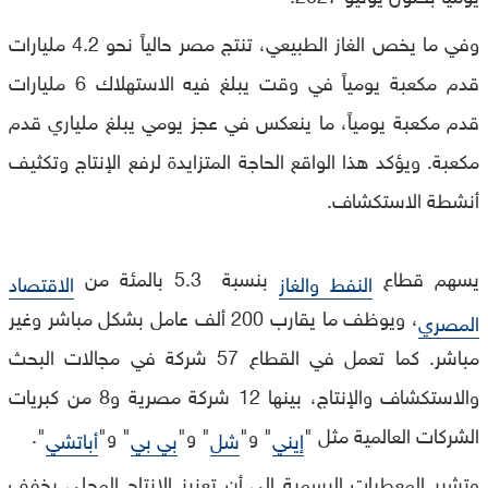
وفي ما يخص الغاز الطبيعي، تنتج مصر حالياً نحو 4.2 مليارات
قدم مكعبة يومياً في وقت يبلغ فيه الاستهلاك 6 مليارات
قدم مكعبة يومياً، ما ينعكس في عجز يومي يبلغ ملياري قدم
مكعبة. ويؤكد هذا الواقع الحاجة المتزايدة لرفع الإنتاج وتكثيف
أنشطة الاستكشاف.
يسهم قطاع
بنسبة 5.3 بالمئة من
النفط والغاز
الاقتصاد
، ويوظف ما يقارب 200 ألف عامل بشكل مباشر وغير
المصري
مباشر. كما تعمل في القطاع 57 شركة في مجالات البحث
والاستكشاف والإنتاج، بينها 12 شركة مصرية و8 من كبريات
الشركات العالمية مثل "
" و"
" و"
" و"
".
إيني
شل
بي بي
أباتشي
وتشير المعطيات الرسمية إلى أن تعزيز الإنتاج المحلي يخفف