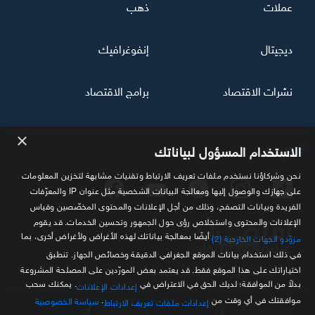
عملات
ذهب
ديجيتال
إنفوغرافيك
نشرات الاقتصاد
برامج الاقتصاد
×
تابعنا
الاستخدام المسؤول لبياناتك
نحن وشركاؤنا نستخدم ملفات تعريف الارتباط وتقنيات مشابهة لتخزين المعلومات
على جهازك والوصول إليها ومعالجة البيانات الشخصية مثل عنوان IP والمعرّفات
الفريدة وبيانات التصفح، وذلك من أجل الإعلانات والمحتوى المخصّصين وقياس
الإعلانات والمحتوى واستخلاص رؤى حول الجمهور وتحسين الخدمات. قد يقوم
أيضًا بمعالجة بياناتك لهذه الأغراض ولأغراض أخرى، بما
مزوّدو الجهات الخارجية (2)
في ذلك استخدام بيانات الموقع الجغرافي الدقيقة وخصائص الجهاز. تنطبق
اختياراتك على هذا الموقع فقط. قد يعتمد بعض المورّدين على المصلحة المشروعة
مصدرك الموثوق للمعلومة الاقتصادية
بدلاً من الموافقة؛ لديك الحق في الاعتراض في
. يمكنك سحب
إعدادات الإعلانات
موافقتك في أي وقت من
.
سياسة الخصوصية
إعدادات ملفات تعريف الارتباط
سياسة الخصوصية
الشروط والأحكام