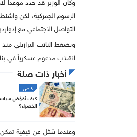
وكان الوزير قد حدد موعداً ل
الرسوم الجمركية، لكن واشن
التواصل الاجتماعي مع إدواردو
ويضغط النائب البرازيلي م
انقلاب مدعوم عسكرياً في يناير 023
أخبار ذات صلة
خاص
كيف تُقوِّض سياس
الخضراء؟
وعندما سُئل عن كيفية تمكن ال