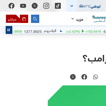
أبوظبي
°C
41
مزيد
مباشر
البلاديوم
1377.8925
(
+
0.51
%)
+
6.9959
(
+
2.42
%)
+
1
رامب؟