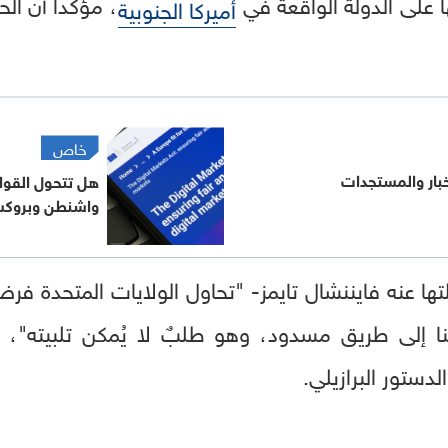
 على الدولة الواقعة في
، مؤكداً أن ال
أميركا الجنوبية
خاص
أخبار والمستجدات
هل تتحول القوا
واشنطن وبروك
ا عنه فايننشال تايمز- "تحاول الولايات المتحدة فرض 
ا إلى طريق مسدود، وهو طلبٌ لا يُمكن تلبيته"، مشي
ستور البرازيلي.