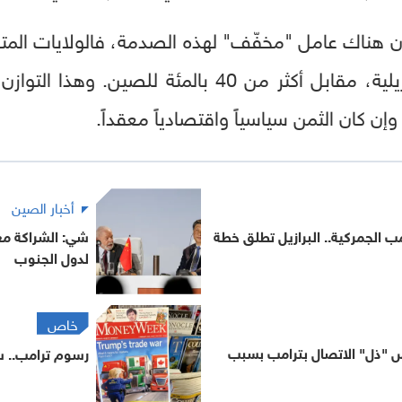
 هناك عامل "مخفّف" لهذه الصدمة، فالولايات المتحد
 كان الثمن سياسياً واقتصادياً معقداً.
أخبار الصين
 الجمركية.. البرازيل تطلق خطة
شي: الشراكة مع ا
لدول الجنوب
خاص
ض "ذل" الاتصال بترامب بسبب
رسوم ترامب.. س