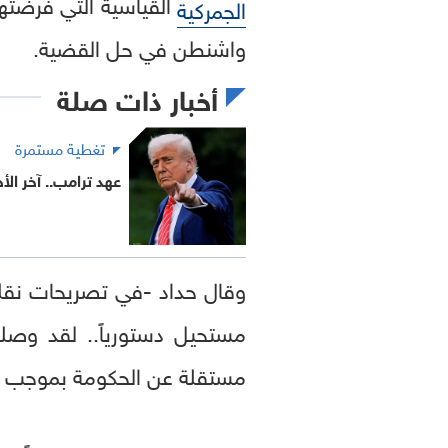
القياسية التي فرضتها
الجمركية
واشنطن في حل القضية.
أخبار ذات صلة
تغطية مستمرة
عهد ترامب.. آخر ال
وقال حداد -في تصريحات نقلته
مستحيل دستورياً.. لقد وصلن
مستقلة عن الحكومة بموجب الد