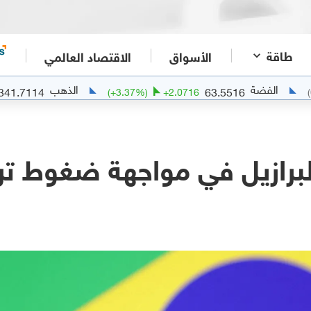
طاقة
الأسواق
الاقتصاد العالمي
ة
الذهب
4341.7114
63.5516
02.6416
(
+
3.37
%)
+
2.0716
لبرازيل في مواجهة ضغوط ت