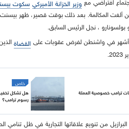
اجتماع افتراضي مع
وزير الخزانة الأميركي
سكوت بيسن
طن ألغت المكالمة. بعد ذلك بوقت قصير، ظهر بيسنت
 بولسونارو ، نجل الرئيس السابق.
نذ أشهر في واشنطن لفرض عقوبات على
الذين 
القضاة
2.
خاص
ات ترامب خصوصية العملة
هل تشكل تخفيضا
رسوم ترامب؟
برازيل من تنويع علاقاتها التجارية في ظل تنامي الحما