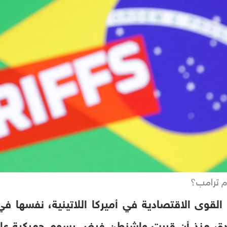
وم ترامب؟
القوى الاقتصادية في أميركا اللاتينية، نفسها في
دة، منذ أن قررت واشنطن فرض رسوم جمركية عا