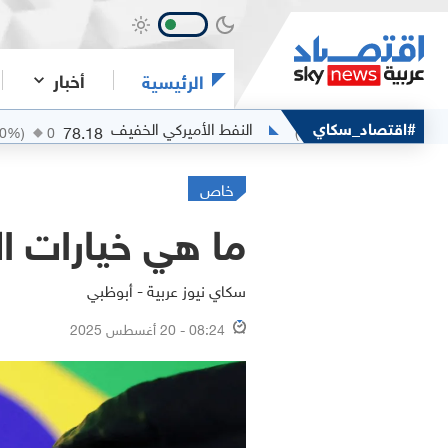
أخبار
الرئيسية
#اقتصاد_سكاي
النفط الأميركي الخفيف
الفض
78.18
8
(
0
%)
0
(
0
%)
0
خاص
ما هي خيارات ا
سكاي نيوز عربية - أبوظبي
08:24 - 20 أغسطس 2025