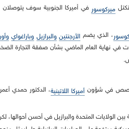
وتكتل
في أميركا الجنوبية سوف يتوصلان قري
ميركوسور
، الذي يضم
كوسور
الأرجنتين
والبرازيل
وباراغواي
وأور
ثات في نهاية العام الماضي بشأن صفقة التجارة الضخ
لمتخصص في شؤون
، الدكتور حمدي أعمر
أميركا اللاتينية
بين الولايات المتحدة والبرازيل في أحسن أحوالها، لكن
ية مرتفعة على الصادرات البرازيلية جاء ليمثل منعطف