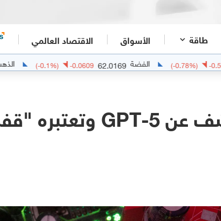
طاقة
الأسواق
الاقتصاد العالمي
الفضة
الذهب
4247.5493
62.0169
(
-0.1
%)
-0.0609
(
"OpenAI" تكشف عن GPT-5 و