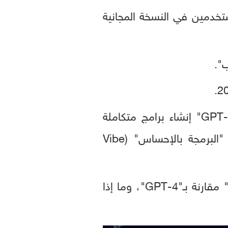
 جي بي تي -5 للمستخدمين في النسخة المجانية
وفي العروض التوضيحية التي قدمتها الشركة الخميس، عرضت كيف يمكن لـ"GPT-5" إنشاء برامج متكاملة
وعاملة بالكامل استنادًا فقط إلى أوامر نصية مكتوبة، في عملية تُعرف باسم "البرمجة بالإحساس" (Vibe
أحد مؤشرات النجاح الأساسية سيكون مدى التفوق النوعي الذي يقدمه "GPT-5" مقارنة بـ"GPT-4"، وما إذا