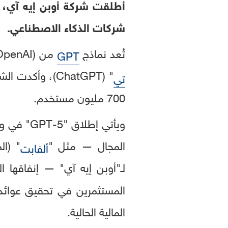
أطلقت شركة أوبن إيه آي، ا
شركات الذكاء الاصطناعي.
تُعد نماذج
من (OpenAI) "
GPT
تي
700 مليون مستخدم.
ويأتي إطلاق "GPT-5" في وقت حاسم لصناعة
المجال — مثل "
" (ال
ألفابت
لـ"أوبن إيه آي" — إنفاقها ا
المالية الحالية.