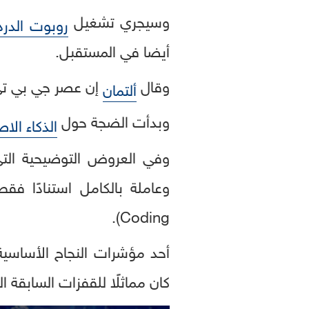
وسيجري تشغيل
روبوت الدر
أيضا في المستقبل.
وقال
إن عصر جي بي تي -5 سيتميز بالقدرة على إنشاء "برمجيات ح
ألتمان
وبدأت الضجة حول
الذكاء الا
Coding).
كان مماثلًا للقفزات السابقة ا