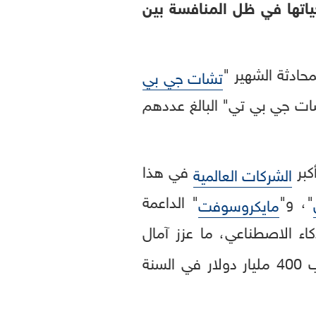
ياتها في ظل المنافسة بين
حادثة الشهير "
تشات جي بي
ميع مستخدمي "تشات جي بي تي" البالغ عددهم
كبر
في هذا
الشركات العالمية
"، و"
" الداعمة
مايكروسوفت
 الاصطناعي، ما عزز آمال
المستثمرين في تحقيق عوائد ضخمة. وتتوقع هذه الشركات الأربع إنفاق ما يقارب 400 مليار دولار في السنة