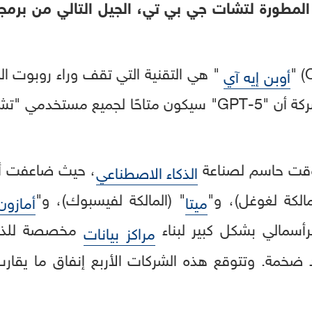
لمطورة لتشات جي بي تي، الجيل التالي من برمج
" هي التقنية التي تقف وراء روبوت الم
أوبن إيه آي
" (ChatGPT)، وأكدت الشركة أن "GPT-5" سيكون متاحًا لج
، حيث ضاعفت أ
الذكاء الاصطناعي
مالكة لغوغل)، و"
" (المالكة لفيسبوك)، و"
ميتا
أمازون
لرأسمالي بشكل كبير لبناء
مخصصة للذكاء
مراكز بيانات