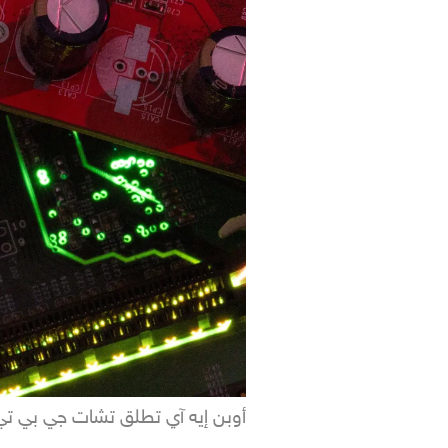
أوبن إيه آي تطلق تشات جي بي تي 