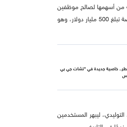
ة لبيع كمية من أسهمها لصالح موظفين
حاليين وسابقين فيها على أساس أن القيمة السوقية للشركة غير المدرجة في البورصة تبلغ 500 مليار دولار، وهو
طر.. خاصية جديدة في "تشات جي بي
وس
لتوليدي، ليبهر المستخدمين
وًا في التاريخ.