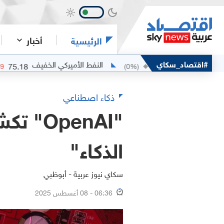
أخبار
الرئيسية
#اقتصاد_سكاي
النفط الأميركي الخفيف
75.18
77.9
-0.78
%)
-0.59
(
0
%)
0
ذكاء اصطناعي
الذكاء"
سكاي نيوز عربية - أبوظبي
06:36 - 08 أغسطس 2025