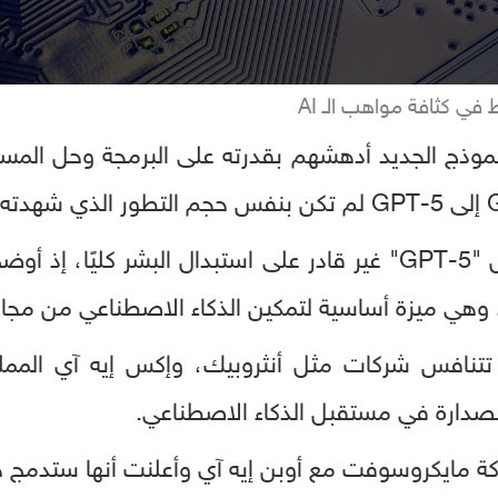
في كثافة مواهب الـ AI
النموذج الجديد أدهشهم بقدرته على البرمجة وحل المسا
وحتى مع هذا التحسن، لا يزال "GPT-5" غير قادر على استبدال البشر
 وهي ميزة أساسية لتمكين الذكاء الاصطناعي من مجارا
، تتنافس شركات مثل أنثروبيك، وإكس إيه آي الممل
الصدارة في مستقبل الذكاء الاصطناعي.
روسوفت مع أوبن إيه آي وأعلنت أنها ستدمج جي بي تي -5 ف