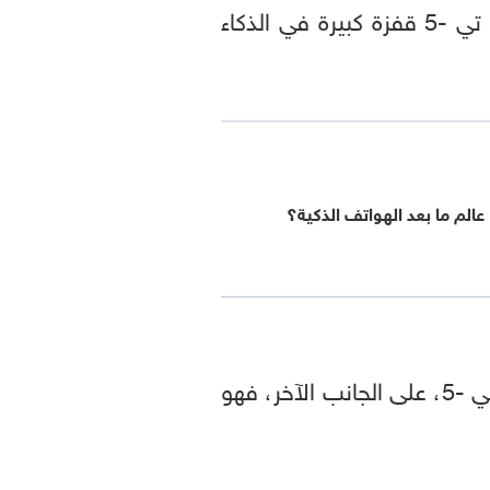
، رئيس شركة أوبن إيه آي، في بيان يوم الخميس: "يمثل جي بي تي -5 قفزة كبيرة في الذكاء
عالم ما بعد الهواتف الذكية؟
وكان الإصدار السابق، جي بي تي -4 ، يتواصل بمستوى طالب جامعي. أما جي بي تي -5، على الجانب الآخر، فهو