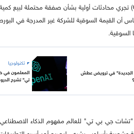
يذكر أن أوبن أيه.آي (OpenAI) تجري محادثات أولية بشأن صفقة محتمل
 السوقية.
تكنولوجيا
المعلمون في خ
 الجديدة" في ترويض عطش
تي" تشرح الدر
تشات جي بي تي" للعالم مفهوم الذكاء الاصطناعي ا
 وشعرية بأسلوب بشري، ليصبح أحد أسرع التطبيقات نم