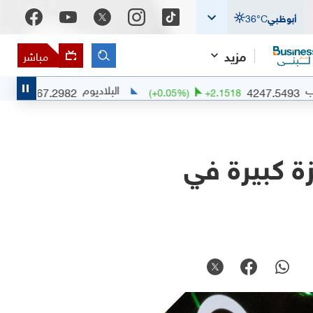
أبوظبي
°C
36
مزيد
مباشر
البلاديوم
1367.2982
+
0.29
%)
+
3.8971
(
+
0.05
%)
+
2.1518
تعتبره "قفزة كبيرة في