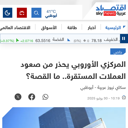
41
°C
أبوظبي
الرئيسية
أخبار
طاقة
الأسواق
الاقتصاد العالمي
الفضة
الذهب
63.5516
78.18
(
+
3.37
%)
+
2.0716
(
0
%)
0
خاص
المركزي الأوروبي يحذر من صعود
العملات المستقرة.. ما القصة؟
سكاي نيوز عربية - أبوظبي
10:19 - 30 يوليو 2025