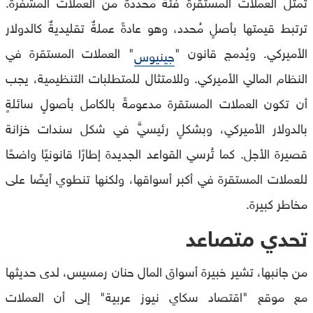
تُمثل العملات المستقرة فئةً محددةً من العملات المشفرة.
ترتبط قيمتها بأصلٍ مُحدد، وهو عادةً عملةٌ تقليديةٌ كالدولار
الأميركي. ويُدمج قانون "
" العملات المستقرة في
جينيوس
النظام المالي الأميركي. وللامتثال للمتطلبات التنظيمية، يجب
أن تكون العملات المستقرة مدعومةً بالكامل بأصولٍ سائلةٍ
بالدولار الأميركي، وبشكلٍ رئيسيٍّ في شكل سندات خزانة
قصيرة الأجل. كما تُرسي القواعد الجديدة إطارًا قانونيًا واضحًا
للعملات المستقرة في أكبر أسواقها، ولكنها تنطوي أيضًا على
مخاطر كبيرة.
تحدي متصاعد
من جانبها، تشير خبيرة أسواق المال حنان رمسيس، لدى حديثها
مع موقع "اقتصاد سكاي نيوز عربية" إلى أن العملات