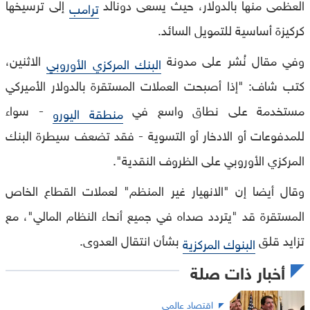
العظمى منها بالدولار، حيث يسعى دونالد
إلى ترسيخها
ترامب
كركيزة أساسية للتمويل السائد.
وفي مقال نُشر على مدونة
الاثنين،
البنك المركزي الأوروبي
كتب شاف: "إذا أصبحت العملات المستقرة بالدولار الأميركي
مستخدمة على نطاق واسع في
- سواء
منطقة اليورو
للمدفوعات أو الادخار أو التسوية - فقد تضعف سيطرة البنك
المركزي الأوروبي على الظروف النقدية".
وقال أيضا إن "الانهيار غير المنظم" لعملات القطاع الخاص
المستقرة قد "يتردد صداه في جميع أنحاء النظام المالي"، مع
تزايد قلق
بشأن انتقال العدوى.
البنوك المركزية
أخبار ذات صلة
اقتصاد عالمي