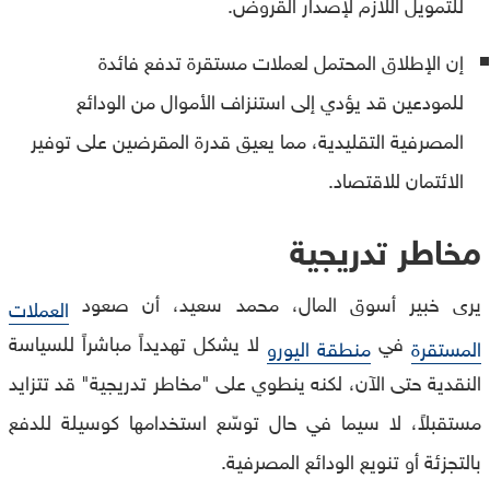
للتمويل اللازم لإصدار القروض.
إن الإطلاق المحتمل لعملات مستقرة تدفع فائدة
للمودعين قد يؤدي إلى استنزاف الأموال من الودائع
المصرفية التقليدية، مما يعيق قدرة المقرضين على توفير
الائتمان للاقتصاد.
مخاطر تدريجية
يرى خبير أسوق المال، محمد سعيد، أن صعود
العملات
في
لا يشكل تهديداً مباشراً للسياسة
المستقرة
منطقة اليورو
النقدية حتى الآن، لكنه ينطوي على "مخاطر تدريجية" قد تتزايد
مستقبلاً، لا سيما في حال توسّع استخدامها كوسيلة للدفع
بالتجزئة أو تنويع الودائع المصرفية.