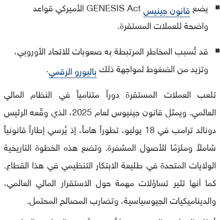
يضع
GENESIS Act الأميركي قواعد
قانون جينيس
واضحة للعملات المستقرة.
قد تُسبب المخاطر المرتبطة به صعوبات للاتحاد الأوروبي،
وتزيد من الضغوط لمواجهة ذلك
.
باليورو الرقمي
تلعب العملات المستقرة دوراً متنامياً في النظام المالي
العالمي. ويمثل قانون جينيوس لعام 2025، الذي وقّعه الرئيس
دونالد ترامب في 18 يوليو، تطوراً هاماً، إذ يُرسي إطاراً قانونياً
شاملاً وملزمًا للأصول المشفرة. وتضع هذه الخطوة التاريخية
الولايات المتحدة في طليعة الابتكار التنظيمي في هذا القطاع.
كما أنها تثير تساؤلات مهمة حول الاستقرار المالي العالمي،
والديناميكيات الجيوسياسية، وتضارب المصالح المحتمل.