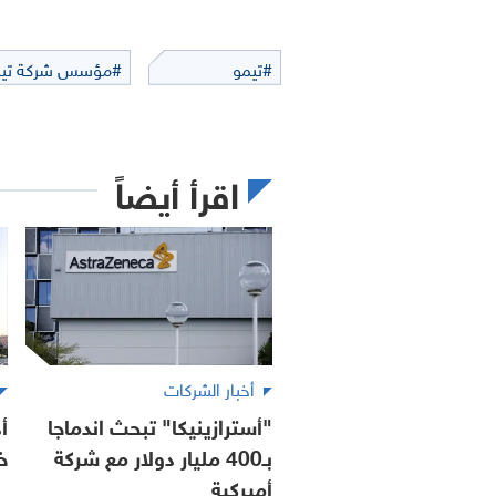
#تيمو
#مؤسس شركة تيم
اقرأ أيضاً
أخبار الشركات
"أسترازينيكا" تبحث اندماجا
أ
بـ400 مليار دولار مع شركة
خ
أميركية