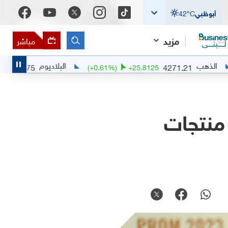
أبوظبي
°C
42
مزيد
مباشر
البلاديوم
1376.75
4271.2
+
13.3489
(
+
0.61
%)
+
25.8125
منتجات