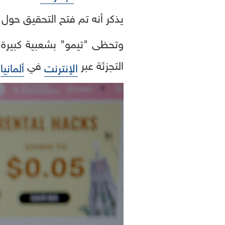
يذكر أنه تم فتح التحقيق حول 
وتحظى "تيمو" بشعبية كبيرة ب
التجزئة عبر
في
،
الإنترنت
ألمانيا