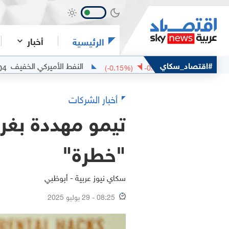
أخبار
الرئيسية
#اقتصاد_سكاي
النفط الأميركي الخفيف
75.04
77.82
-0.18
(
-0.15
%)
-0.12
أخبار الشركات
تيمو مهددة بغر
"خطرة"
سكاي نيوز عربية - أبوظبي
08:25 - 29 يوليو 2025