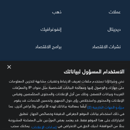
عملات
ذهب
ديجيتال
إنفوغرافيك
نشرات الاقتصاد
برامج الاقتصاد
×
تابعنا
الاستخدام المسؤول لبياناتك
نحن وشركاؤنا نستخدم ملفات تعريف الارتباط وتقنيات مشابهة لتخزين المعلومات
على جهازك والوصول إليها ومعالجة البيانات الشخصية مثل عنوان IP والمعرّفات
الفريدة وبيانات التصفح، وذلك من أجل الإعلانات والمحتوى المخصّصين وقياس
الإعلانات والمحتوى واستخلاص رؤى حول الجمهور وتحسين الخدمات. قد يقوم
أيضًا بمعالجة بياناتك لهذه الأغراض ولأغراض أخرى، بما
مزوّدو الجهات الخارجية (2)
في ذلك استخدام بيانات الموقع الجغرافي الدقيقة وخصائص الجهاز. تنطبق
اختياراتك على هذا الموقع فقط. قد يعتمد بعض المورّدين على المصلحة المشروعة
مصدرك الموثوق للمعلومة الاقتصادية
بدلاً من الموافقة؛ لديك الحق في الاعتراض في
. يمكنك سحب
إعدادات الإعلانات