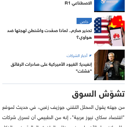
الاصطناعي R1
خاص
تحذير صارم.. لماذا صعّدت واشنطن لهجتها ضد
هواوي؟
أخبار الشركات
إنفيديا: القيود الأميركية على صادرات الرقائق
"فشلت"
تشوّش السوق
من جهته يقول المحلل التقني جوزيف زغبي، في حديث لموقع
"اقتصاد سكاي نيوز عربية"، إنه من الطبيعي أن تسرق شركات
مثل إنفيديا الأضواء، في ظل الطفرة الحالية في الذكاء