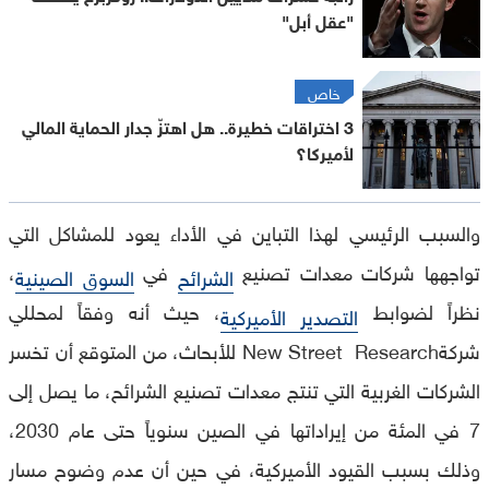
"عقل أبل"
خاص
3 اختراقات خطيرة.. هل اهتزّ جدار الحماية المالي
لأميركا؟
والسبب الرئيسي لهذا التباين في الأداء يعود للمشاكل التي
تواجهها شركات معدات تصنيع
في
،
الشرائح
السوق الصينية
نظراً لضوابط
، حيث أنه وفقاً لمحللي
التصدير الأميركية
شركةNew Street Research للأبحاث، من المتوقع أن تخسر
الشركات الغربية التي تنتج معدات تصنيع الشرائح، ما يصل إلى
7 في المئة من إيراداتها في الصين سنوياً حتى عام 2030،
وذلك بسبب القيود الأميركية، في حين أن عدم وضوح مسار