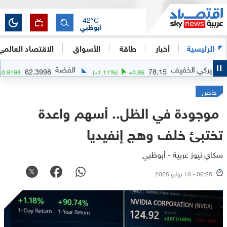
42
°C
أبوظبي
الرئيسية
أخبار
طاقة
الأسواق
الاقتصاد العالمي
يف
الفضة
62.3998
78.15
(
+
1.5
%)
+
0.9198
(
+
1.11
%)
+
0.86
خاص
موجودة في الظل.. أسهم واعدة
تختبئ خلف وهج إنفيديا
سكاي نيوز عربية - أبوظبي
06:25 - 10 يوليو 2025