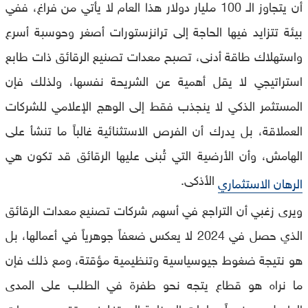
أن يتجاوز الـ 100 مليار دولار هذا العام لا يأتي من فراغ، ففي
بيئة تتزايد فيها الحاجة إلى ترانزستورات أصغر وحوسبة أسرع
واستهلاك طاقة أدنى، تصبح معدات تصنيع الرقائق ذات طابع
استراتيجي لا يقل أهمية عن الشريحة نفسها، ولذلك فإن
المستثمر الذكي لا ينجذب فقط إلى الوهج الإعلامي للشركات
العملاقة، بل يدرك أن الفرص الاستثنائية غالباً ما تنشأ على
الهامش، وأن الأرضية التي تُبنى عليها الرقائق قد تكون هي
الأذكى.
الرهان الاستثماري
ويرى زغبي أن التراجع في أسهم شركات تصنيع معدات الرقائق
الذي حصل في 2024 لا يعكس ضعفاً جوهرياً في أعمالها، بل
هو نتيجة ضغوط جيوسياسية وتنظيمية مؤقتة، ومع ذلك فإن
ما نراه هو قطاع يتجه نحو طفرة في الطلب على المدى
الطويل، مدفوعاً بحاجات الصناعة إلى تغليف متقدم، ومعدات