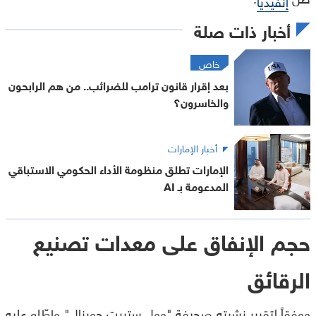
إنفيديا
أخبار ذات صلة
خاص
بعد إقرار قانون ترامب للضرائب.. من هم الرابحون
والخاسرون؟
أخبار الإمارات
الإمارات تطلق منظومة الأداء الحكومي الاستباقي
المدعومة بـ AI
حجم الإنفاق على معدات تصنيع
الرقائق
ووفقاً لتقرير نشرته صحيفة "وول ستريت جورنال" واطّلع عليه