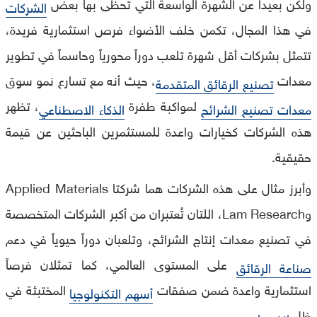
ولكن بعيداً عن الشهرة الواسعة التي تحظى بها بعض
الشركات
في هذا المجال، تكمن خلف الأضواء فرص استثمارية فريدة،
تتمثل بشركات أقل شهرة تلعب دوراً محورياً وحاسماً في تطوير
معدات
، حيث أنه مع تسارع نمو سوق
تصنيع الرقائق المتقدمة
لمواكبة طفرة
، تظهر
معدات تصنيع الشرائح
الذكاء الاصطناعي
هذه الشركات كخيارات واعدة للمستثمرين الباحثين عن قيمة
حقيقية.
وأبرز مثال على هذه الشركات هما شركتا Applied Materials
وLam Research، اللتان تُعتبران من أكبر الشركات المتخصصة
في تصنيع معدات إنتاج الشرائح، وتلعبان دوراً حيوياً في دعم
على المستوى العالمي، كما تمثلان فرصاً
صناعة الرقائق
استثمارية واعدة ضمن صفقات
المختبئة في
أسهم التكنولوجيا
ظل
.