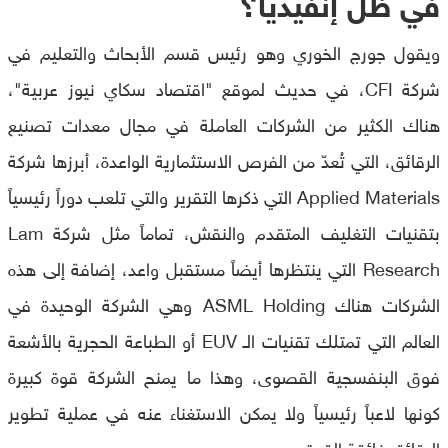
في ظل إنفيديا؟
ويقول جورج الخوري وهو رئيس قسم الأبحاث والتعليم في
شركة CFI، في حديث لموقع "اقتصاد سكاي نيوز عربية"،
هناك الكثير من الشركات العاملة في مجال معدات تصنيع
الرقائق، التي تُعدّ من الفرص الاستثمارية الواعدة، أبرزها شركة
Applied Materials التي ذكرها التقرير والتي تلعب دوراً رئيسياً
بتقنيات التغليف المتقدم والنقش، تماماً مثل شركة Lam
Research التي ينتظرها أيضاً مستقبل واعد، إضافة إلى هذه
الشركات هناك ASML Holding وهي الشركة الوحيدة في
العالم التي تمتلك تقنيات الـ EUV أو الطباعة الحجرية بالأشعة
فوق البنفسجية القصوى، وهذا ما يمنح الشركة قوة كبيرة
كونها لاعباً رئيسياً ولا يمكن الاستغناء عنه في عملية تطوير
الرقائق فائقة القوة.