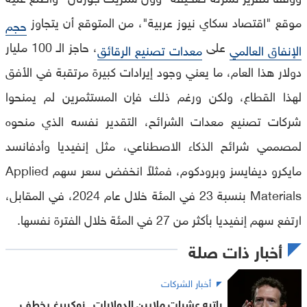
موقع "اقتصاد سكاي نيوز عربية"، من المتوقع أن يتجاوز
حجم
على
، حاجز الـ 100 مليار
الإنفاق العالمي
معدات تصنيع الرقائق
دولار هذا العام، ما يعني وجود إيرادات كبيرة مرتقبة في الأفق
لهذا القطاع، ولكن ورغم ذلك فإن المستثمرين لم يمنحوا
شركات تصنيع معدات الشرائح، التقدير نفسه الذي منحوه
لمصممي شرائح الذكاء الاصطناعي، مثل إنفيديا وأدفانسد
مايكرو ديفايسز وبرودكوم، فمثلاً انخفض سعر سهم Applied
Materials بنسبة 23 في المئة خلال عام 2024، في المقابل،
ارتفع سهم إنفيديا بأكثر من 27 في المئة خلال الفترة نفسها.
أخبار ذات صلة
أخبار الشركات
راتبه عشرات ملايين الدولارات.. زوكربرغ يخطف