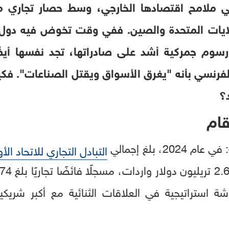
في ملامح اقتصادها الخارجي، وسط حصار تجاري 
ولايات المتحدة والصين. ففي وقت تخوض فيه دول
وم جمركية أشد على صادراتها، تجد نفسها أيض
فرنسي بأنه "يغرق الأسواق ويقتل الصناعات". فكي
د؟
قام
2، بلغ إجمالي
التبادل التجاري للاتحاد الأ
شة استراتيجية في العلاقات الثنائية مع أكبر شريك