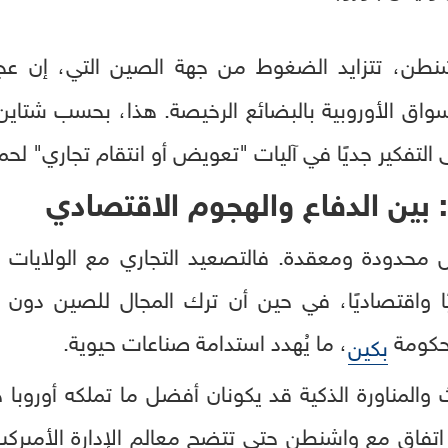
اشنطن، تتزايد الضغوط من جهة الصين التي، إن 
سواق الأوروبية بالبضائع الرخيصة. هذا، بحسب شتاين
لى التفكير جديًا في آليات "تعويض أو انتقام تجاري" لحما
ي: بين الدفاع والهجوم الاقتصادي
ل محدودة ومعقدة. فالتصعيد التجاري مع الولايات ال
يًا واقتصاديًا، في حين أن ترك المجال للصين دون
حكومة
، ما يُهدد استدامة صناعات حيوية.
بكين
والمناورة الذكية قد يكونان أفضل ما تملكه أوروبا حا
 اتفاق مع واشنطن حتى تتضح معالم الإدارة الأميرك