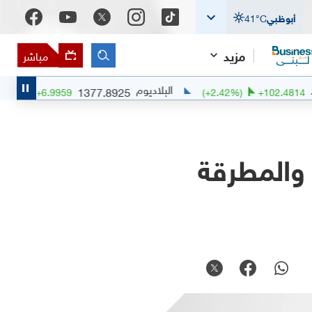
أبوظبي
°C
41
مزيد
مباشر
البلاديوم
البلاتين
1377.8925
(
+
0.51
%)
+
6.9959
(
+
2.42
 والمطرقة