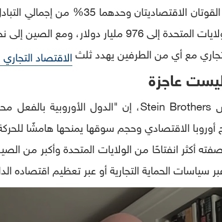
بحسب الأرقام، شكّلت هاتان القوتان الاقتصاد
تجاري مع أي من الطرفين يهدد ثلث
الاقتصاد التجاري 
ليست عاجزة
يقول غابرييل شتاين، مؤسس Stein Brothers، إن "الدول 
اح أوروبا الاقتصادي وحجم سوقها يمنحها هامشًا للحر
صفته أكثر انفتاحًا من الولايات المتحدة وأكبر من الصي
بر سياسات الحماية التجارية أو عبر تعظيم اقتصاده الد