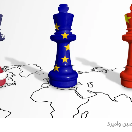
صين وأميركا