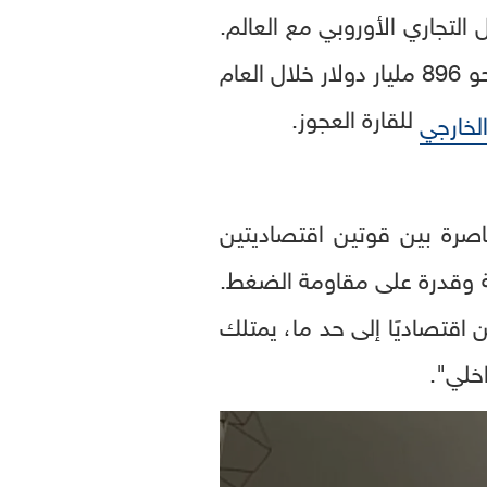
يتان وحدهما 35% من إجمالي التبادل التجاري الأوروبي مع العالم.
فقد وصل حجم التبادل مع الولايات المتحدة إلى 976 مليار دولار، ومع الصين إلى نحو 896 مليار دولار خلال العام
للقارة العجوز.
الخارجي
الأوروبية بالفعل محاصرة بين قوتين اقتصاديتين
كة وقدرة على مقاومة الضغط.
ن اقتصاديًا إلى حد ما، يمتلك
اخلي".
0
seconds
of