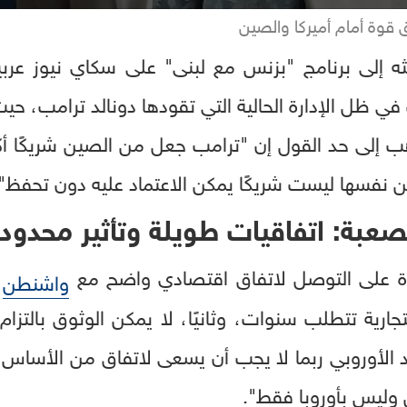
ق قوة أمام أميركا والصين
 إلى برنامج "بزنس مع لبنى" على سكاي نيوز عربي
ل الإدارة الحالية التي تقودها دونالد ترامب، حيث 
ب إلى حد القول إن "ترامب جعل من الصين شريكًا أكثر
ين نفسها ليست شريكًا يمكن الاعتماد عليه دون تحفظ".
لصعبة: اتفاقيات طويلة وتأثير محدود
درة على التوصل لاتفاق اقتصادي واضح مع
ف
واشنطن
جارية تتطلب سنوات، وثانيًا، لا يمكن الوثوق بالتزام 
د الأوروبي ربما لا يجب أن يسعى لاتفاق من الأساس 
 وليس بأوروبا فقط".