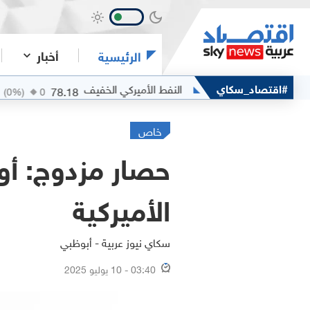
أخبار
الرئيسية
#اقتصاد_سكاي
النفط الأميركي الخفيف
الفضة
5516
78.18
(
0
%)
0
(
0
%
خاص
حصار مزدوج: أور
الأميركية
سكاي نيوز عربية - أبوظبي
03:40 - 10 يوليو 2025