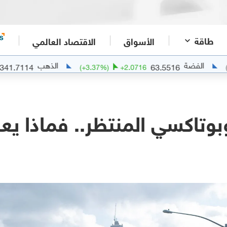
طاقة
الأسواق
الاقتصاد العالمي
الذهب
4341.7114
63.5516
+
102.6416
(
+
3.37
%)
+
2.0716
بوتاكسي المنتظر.. فماذا ي