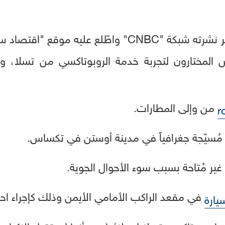
في سياق متصل، كشف تقرير نشرته شبكة "CNBC" واطّلع
اص المختارون لتجربة خدمة الروبوتاكسي من تسلا، 
من وإلى المطارات.
r
مُسيّجة جغرافياً في مدينة أوستن في تكساس.
ير مُتاحة بسبب سوء الأحوال الجوية.
في مقعد الراكب الأمامي الأيمن وذلك كإجراء احت
يارة