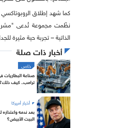
كما شهد إطلاق الروبوتاكسي 
نظّمت مجموعة تُدعى "مشروع 
الذاتية – تجربة حية مثيرة للجد
أخبار ذات صلة
خاص
صناعة البطاريات 
ترامب.. كيف ذلك؟
أخبار أميركا
بعد ندمه واعتذاره
البيت الأبيض؟