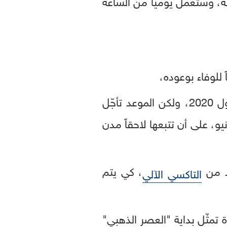
ة، وستعمل يومياً من الساعة
 للوفاء بوعوده،
ففي عام 2019، عبّر الملياردير الأميركي عن "ثقة كبيرة" بإطلاق الروبوتاكسي بحلول 2020، ولكن الموعد تأجّل
ال شهر يونيو، على أن تتبعها لاحقاً مدن
، كي يتم
التاكسي الآلي
Wedb، أن هذه الخطوة تمثّل بداية "العصر الذهبي"