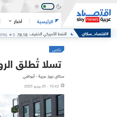
أخبار
الرئيسية
#اقتصاد_سكاي
النفط الأميركي الخفيف
الفضة
78.18
(
0
%)
0
(
0
%)
0
خاص
تسلا تُطلق الرو
سكاي نيوز عربية - أبوظبي
10:43 - 25 يونيو 2025