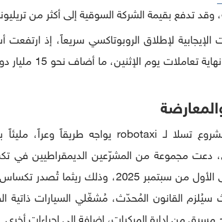
 وقد تدفع بقيمة الشركة السوقية إلى أكثر من تريليوني دول
لتغلق عند 348.68 دولار 
والمعارضة
ورغم هذا التفاؤل، إلا أن مشروع تسلا لـ robotaxi يو
ي، دعت مجموعة من المشرّعين الديمقراطيين في تك
إطلاق سيارة الأجرة الآلية حتى الأول من سبتمبر 025
ث سيُلزم القانون المُحدّث، مُشغّلي السيارات ذاتية ال
مسبق من إدارة المركبات، إضافة إلى إجراءات أخرى.