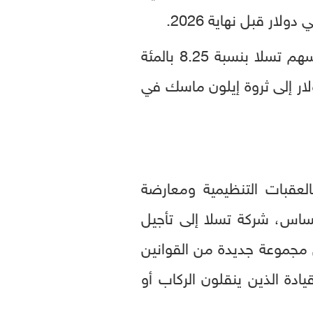
ار قبل نهاية 2026.
وبالفعل جاءت أولى المؤشرات الإيجابية لإطلاق الروبوتاكسي سريعاً، إذ ارتفعت أسهم تسلا بنسبة 8.25 بالمئة
في نهاية تعاملات يوم الإثنين، ما أضاف نحو 15 مليار دولار إلى ثروة إيلون ماسك في
اجه طريقاً وعراً، مليئاً بالعقبات التنظيمية ومعارضة
ساس، شركة تسلا إلى تأجيل
2، وذلك ريثما تُصدر تكساس مجموعة جديدة من القوانين
قيادة الذين ينقلون الركاب أو