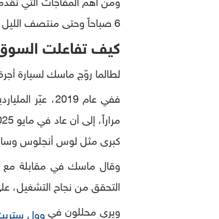
ومن أهم المفاجآت التي تقدمه
6 صباحاً وحتى منتصف الليل، بأسطول صغير يضم ما بين 10 إلى 20 سيارة فقط.
كيف تفاعلت السوق
لطالما روّج ماسك لسيارة أجرة 
كبرى مثل لوس أنجلوس وسان
وقال ماسك في مقابلة مع CNBC، إنه من المنطقي أن تبدأ تسلا بعدد محدود من
التحقق من نجاح التشغيل، على 
ويرى محللون في
وول ستريت