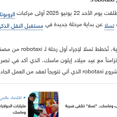
 يونيو 2025 أولى مركبات
الروبوت
ك
عن بداية مرحلة جديدة في
تسلا
مستقبل النقل الذك
وفي مشهد لا يخلو من الرمز
ملاء في 28 يونيو 2025، تزامناً مع عيد ميلاد إيلون ماسك، الذي أ
 العمل الجاد.
اقتصاد عالمي
 وماسك.. "تسلا" تتلقى ضربة
مليارات الدولار
وماسك