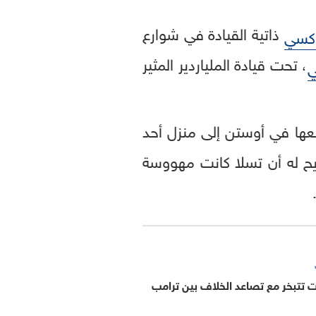
ذاتية القيادة في شوارع
اكسي
، تحت قيادة الملياردير المثير
ي
ية، تُخطط تسلا لإجراء أول رحلة لـ robotaxi من مصنعها في أوستن إلى منزل أحد
كد في تصريح له أن تسلا كانت مهووسة
ات تتبخر مع تصاعد الخلاف بين ترامب