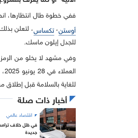
ففي خطوة طال انتظارها، انطلقت يوم الأحد 22
،
، لتعلن بذل
أوستن
تكساس
للجدل إيلون ماسك.
الع
للغاية بالسلامة قبل إطلاق مشروع robotaxi الذي أتي تتويجاً لعقد من
أخبار ذات صلة
اقتصاد عالمي
في ظل خلاف ترامب
جديدة