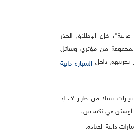
بية"، فإن الإطلاق الحذر
 لمجموعة من مؤثري وسائل
 تجربتهم داخل
السيارة ذاتية
ووفقاً للتقرير، فإن مشروع robotaxi يعتمد حتى الساعة على عدد محدود من سيارات تسلا من طراز Y، إذ
نة أوستن في تكساس،
ارات ذاتية القيادة.