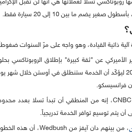
ا روبوتاكسي تسلا لعملائها هي أنها لن تقبل الإكرامي
؟
آلية ذاتية القيادة، وهو واجه على مرّ السنوات ضغوطاً
مراراً، إلى أن عاد في مايو 2025 ليؤكّد أن الخدمة ستنطلق في أوستن خل
 فرانسيسكو.
أن يتم توسيع توافر الخدمة تدريجياً.
، من بينهم دان آيفز من ush