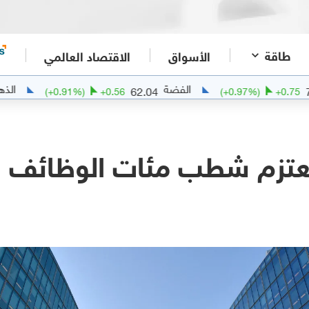
طاقة
الأسواق
الاقتصاد العالمي
الفضة
الذهب
50.65
62.04
(
+
0.91
%)
+
0.56
(
+
0.97
%)
عتزم شطب مئات الوظائف