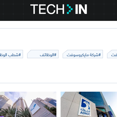
فت
#شركة مايكروسوفت
#الوظائف
#شطب الوظ