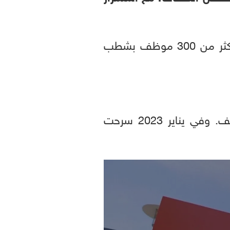
وقالت المصادر إن إمبراطورية البرمجيات والتكنولوجيا الأميركية قد أبلغت أمس أكثر من 300 موظف بشطب
228 ألف موظف. وفي يناير 2023 سرحت
0
seconds
of
0
seconds
Volume
90%