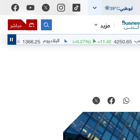
أبوظبي
°C
39
مزيد
مباشر
البلاديوم
1366.25
42
(
-0.34
%)
-4.6466
(
+
0.27
%)
+
11.42