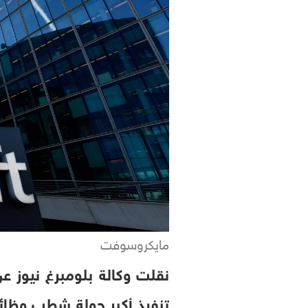
مايكروسوفت
نقلت وكالة بلومبرغ نيوز 
تنفيذ أكبر جولة شطب وظائ