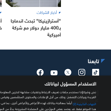
أخبار الشركات
"أسترازينيكا" تبحث اندماجا
أ
بـ400 مليار دولار مع شركة
خ
أميركية
تابعنا
الاستخدام المسؤول لبياناتك
الفريدة وبيانات التصفح، وذلك من أجل الإعلانات والمحتوى المخصّصين وقياس
أيضًا بمعالجة بياناتك لهذه الأغراض ولأغراض أخرى، بما في 
الجهات الخارجية (2)
مصدرك الموثوق للمعلومة الاقتصادية
هذا الموقع فقط. قد يعتمد بعض المورّدين على المصلحة المشروعة بدلاً من ال