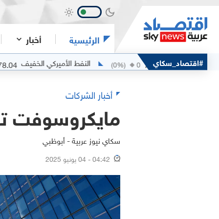
أخبار
الرئيسية
مربان
#اقتصاد_سكاي
النفط الأميركي الخفيف
78.04
79.53
+
0.75
(
0
%)
0
أخبار الشركات
مايكروسوفت ت
سكاي نيوز عربية - أبوظبي
04:42 - 04 يونيو 2025