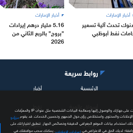
أخبار الإمارات
أخبار الإمارات
دنوك تحدث آلية تسعير
5.16 مليار درهم إيرادات
امات نفط أبوظبي
"بروج" بالربع الثاني من
2026
روابط سريعة
الرئيسية
أخبار
أسواق عالمية
نفط
نحن وشركاؤنا نستخدم ملفات تعريف الارتباط وتقنيات مشابهة لتخزين المعلومات على جهازك والوصول إليها ومعالجة البيانات الشخصية مثل عنوان IP والمعرّفات
 الإعلانات والمحتوى واستخلاص رؤى حول الجمهور وتحسين الخدمات. قد يقوم
مزوّدو
ديجيتال
إنفوغرافيك
ذلك استخدام بيانات الموقع الجغرافي الدقيقة وخصائص الجهاز. تنطبق اختياراتك على
موافقة؛ لديك الحق في الاعتراض في
. يمكنك سحب موافقتك في
إعدادات الإعلانات