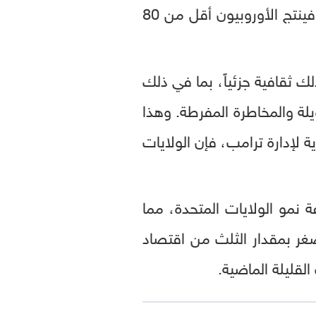
إنتاج العامل الأوروبي في الساعة 95 بالمئة مما ينتجه نظراؤه الأميركيين. أما الآن، فينتج الأوروبيون أقل من 80
ذلك ثقافية جزئياً، بما في ذلك
لة والمخاطرة المفرطة. وهذا
 لإدارة ترامب، فإن الولايات
 نمو الولايات المتحدة، مما
صغر بمقدار الثلث من اقتصاد
لقليلة الماضية.