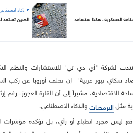
ذكاء اصطناعي
ناعة العسكرية.. هكذا ستساعد
الصين تستعد لحق
نتدب لشركة "أي دي تي" للاستشارات والنظم الت
 سكاي نيوز عربية" إن تخلف أوروبا عن ركب التكنو
 الاقتصادية، مشيراً إلى أن القارة العجوز، رغم إرثها
ية مثل
والذكاء الاصطناعي.
البرمجيات
ع ليس مجرد انطباع أو رأي، بل تؤكده مؤشرات الن
وة متنامية بين أوروبا من جهة، والولايات المت