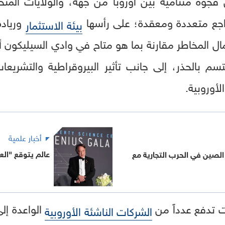
تراجع متعددة ومعقدة؛ على رأسها
وريادة
بيئة الاستثمار
ل المخاطر مقارنة بما هو متاح في وادي السيليكون أ
 يتسم بالحذر، إلى جانب تأثير البيروقراطية والتشري
أوروبية.
أخبار علمية
عالم يتوقع "العودة ع
صين في الحرب التجارية مع
ت تدفع عدداً من
الواعدة إ
الشركات الناشئة الأوروبية