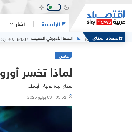
أخبار
الرئيسية
#اقتصاد_سكاي
النفط الأميركي الخفيف
الفضة
84.67
(
0
%)
0
(
0
%)
0
خاص
لماذا تخسر أورو
سكاي نيوز عربية - أبوظبي
05:52 - 03 يونيو 2025