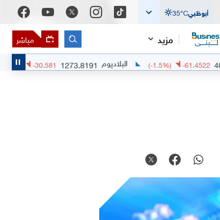
أبوظبي
°C
35
مزيد
مباشر
البلاديوم
البلاتي
1273.8191
(
-2.34
%)
-30.581
(
-1.5
%)