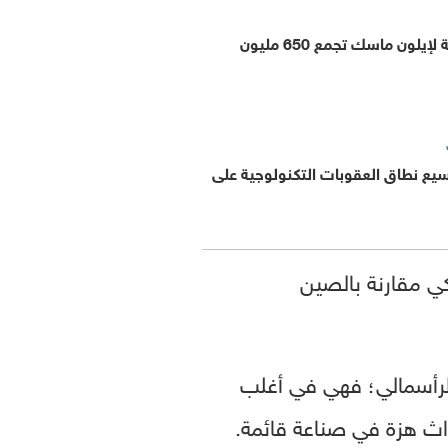
نيورالينك التابعة لإيلون ماسك تجمع 650 مليون
سيع نطاق العقوبات التكنولوجية على
ركي مقارنة بالصين
 الرأسمالي؛ فهي في أغلب
اث هزة في صناعة قائمة.