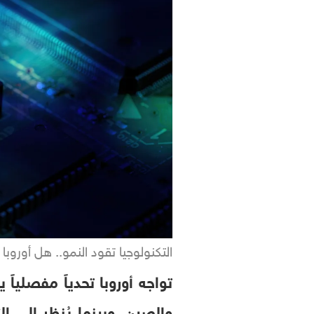
التكنولوجيا تقود النمو.. هل أوروبا 
تواجه أوروبا تحدياً مفصلياً
والصين. وبينما يُنظر إلى ال