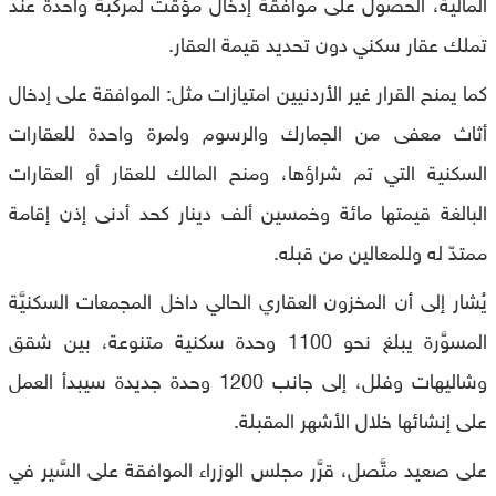
الماليَّة، الحصول على موافقة إدخال مؤقت لمركبة واحدة عند
تملك عقار سكني دون تحديد قيمة العقار.
كما يمنح القرار غير الأردنيين امتيازات مثل: الموافقة على إدخال
أثاث معفى من الجمارك والرسوم ولمرة واحدة للعقارات
السكنية التي تم شراؤها، ومنح المالك للعقار أو العقارات
البالغة قيمتها مائة وخمسين ألف دينار كحد أدنى إذن إقامة
ممتدّ له وللمعالين من قبله.
يُشار إلى أن المخزون العقاري الحالي داخل المجمعات السكنيَّة
المسوَّرة يبلغ نحو 1100 وحدة سكنية متنوعة، بين شقق
وشاليهات وفلل، إلى جانب 1200 وحدة جديدة سيبدأ العمل
على إنشائها خلال الأشهر المقبلة.
على صعيد متَّصل، قرَّر مجلس الوزراء الموافقة على السَّير في