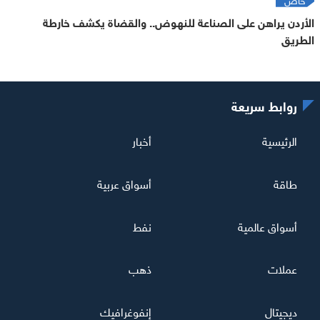
الأردن يراهن على الصناعة للنهوض.. والقضاة يكشف خارطة
الطريق
روابط سريعة
الرئيسية
أخبار
طاقة
أسواق عربية
أسواق عالمية
نفط
عملات
ذهب
ديجيتال
إنفوغرافيك