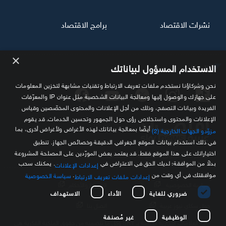
نشرات الاقتصاد
برامج الاقتصاد
×
تابعنا
الاستخدام المسؤول لبياناتك
نحن وشركاؤنا نستخدم ملفات تعريف الارتباط وتقنيات مشابهة لتخزين المعلومات
على جهازك والوصول إليها ومعالجة البيانات الشخصية مثل عنوان IP والمعرّفات
الفريدة وبيانات التصفح، وذلك من أجل الإعلانات والمحتوى المخصّصين وقياس
الإعلانات والمحتوى واستخلاص رؤى حول الجمهور وتحسين الخدمات. قد يقوم
أيضًا بمعالجة بياناتك لهذه الأغراض ولأغراض أخرى، بما
مزوّدو الجهات الخارجية (2)
في ذلك استخدام بيانات الموقع الجغرافي الدقيقة وخصائص الجهاز. تنطبق
اختياراتك على هذا الموقع فقط. قد يعتمد بعض المورّدين على المصلحة المشروعة
مصدرك الموثوق للمعلومة الاقتصادية
بدلاً من الموافقة؛ لديك الحق في الاعتراض في
. يمكنك سحب
إعدادات الإعلانات
موافقتك في أي وقت من
.
سياسة الخصوصية
إعدادات ملفات تعريف الارتباط
سياسة الخصوصية
الشروط والأحكام
ضروري للغاية
الأداء
الاستهداف
حول سكاي نيوز عربية
اتصل بنا
الوظيفية
غير مُصنفة
كافة العلامات التجارية الخاصة بـ SKY وكل ما تتضمنه من حقوق الملكية الفكرية هي