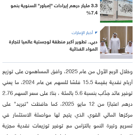
3.3 مليار درهم إيرادات "إمباور" السنوية بنمو
7.4%
أخبار الإمارات
دبي.. تطوير أكبر منطقة لوجستية عالميا لتجارة
المواد الغذائية
وخلال الربع الأول من عام 2025، وافق المساهمون على توزيع
أرباح نقدية بقيمة 15.5 فلسًا للسهم عن عام 2024، ما يعني
توفير عائد جذّاب بنسبة 5.6 بالمئة ، بناءً على سعر السهم 2.76
درهم اعتبارًا من 12 مايو 2025، كما حافظت "تبريد" على
مركزها المالي القوي الذي يتيح لها مواصلة الاستثمار في
تسريع وتيرة النمو بالتزامن مع توفير توزيعات نقدية مجزية