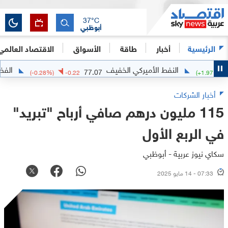
37
°C
أبوظبي
الرئيسية
أخبار
طاقة
الأسواق
الاقتصاد العالمي
النفط الأميركي الخفيف
الفضة
4.16
77.07
(
-0.28
%)
-0.22
(
+
1
أخبار الشركات
115 مليون درهم صافي أرباح "تبريد"
في الربع الأول
سكاي نيوز عربية - أبوظبي
07:33 - 14 مايو 2025