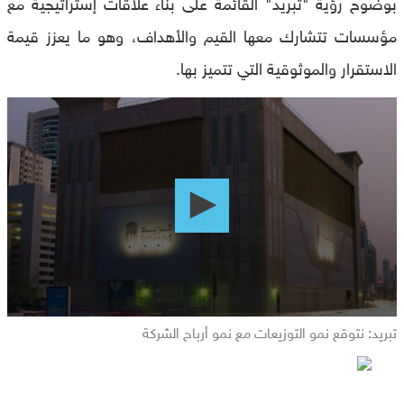
بوضوح رؤية "تبريد" القائمة على بناء علاقات إستراتيجية مع
مؤسسات تتشارك معها القيم والأهداف، وهو ما يعزز قيمة
الاستقرار والموثوقية التي تتميز بها.
0
seconds
of
0
seconds
تبريد: نتوقع نمو التوزيعات مع نمو أرباح الشركة