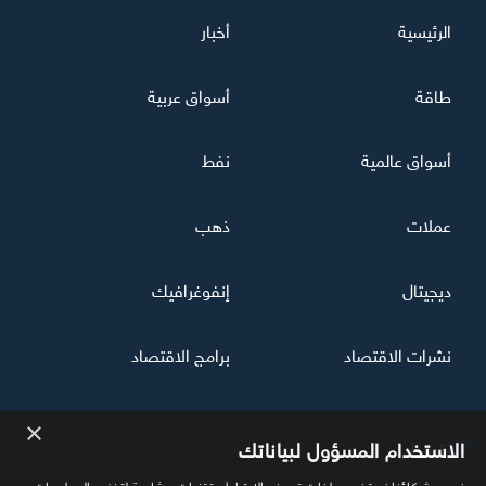
الرئيسية
أخبار
طاقة
أسواق عربية
أسواق عالمية
نفط
عملات
ذهب
ديجيتال
إنفوغرافيك
نشرات الاقتصاد
برامج الاقتصاد
×
تابعنا
الاستخدام المسؤول لبياناتك
نحن وشركاؤنا نستخدم ملفات تعريف الارتباط وتقنيات مشابهة لتخزين المعلومات