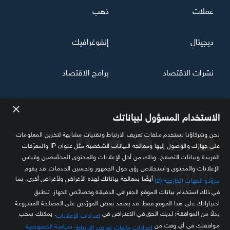
عملات
ذهب
ديجيتال
إنفوغرافيك
نشرات الاقتصاد
برامج الاقتصاد
×
تابعنا
الاستخدام المسؤول لبياناتك
نحن وشركاؤنا نستخدم ملفات تعريف الارتباط وتقنيات مشابهة لتخزين المعلومات
على جهازك والوصول إليها ومعالجة البيانات الشخصية مثل عنوان IP والمعرّفات
الفريدة وبيانات التصفح، وذلك من أجل الإعلانات والمحتوى المخصّصين وقياس
الإعلانات والمحتوى واستخلاص رؤى حول الجمهور وتحسين الخدمات. قد يقوم
أيضًا بمعالجة بياناتك لهذه الأغراض ولأغراض أخرى، بما
مزوّدو الجهات الخارجية (2)
في ذلك استخدام بيانات الموقع الجغرافي الدقيقة وخصائص الجهاز. تنطبق
اختياراتك على هذا الموقع فقط. قد يعتمد بعض المورّدين على المصلحة المشروعة
مصدرك الموثوق للمعلومة الاقتصادية
بدلاً من الموافقة؛ لديك الحق في الاعتراض في
. يمكنك سحب
إعدادات الإعلانات
موافقتك في أي وقت من
.
سياسة الخصوصية
إعدادات ملفات تعريف الارتباط