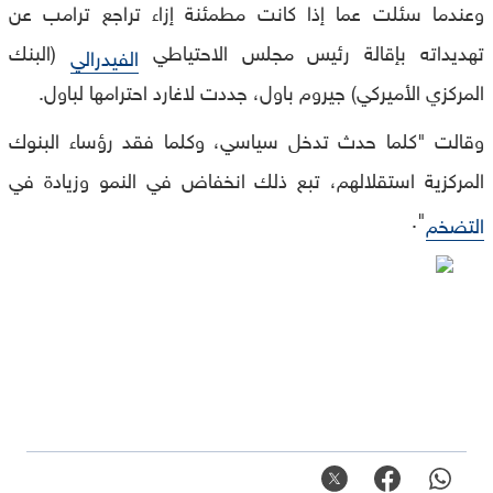
وعندما سئلت عما إذا كانت مطمئنة إزاء تراجع ترامب عن
تهديداته بإقالة رئيس مجلس الاحتياطي
(البنك
الفيدرالي
المركزي الأميركي) جيروم باول، جددت لاغارد احترامها لباول.
وقالت "كلما حدث تدخل سياسي، وكلما فقد رؤساء البنوك
المركزية استقلالهم، تبع ذلك انخفاض في النمو وزيادة في
".
التضخم