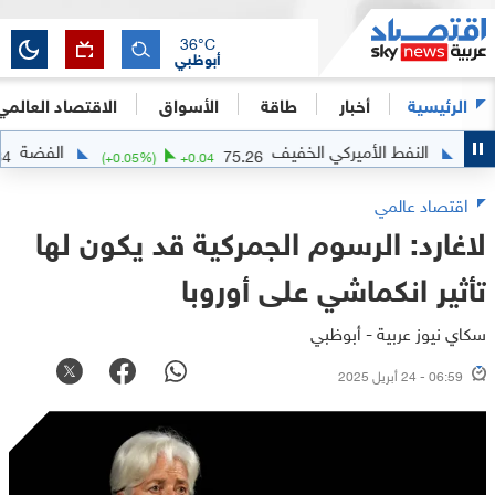
36
°C
أبوظبي
الرئيسية
أخبار
طاقة
الأسواق
الاقتصاد العالمي
النفط الأميركي الخفيف
الفضة
61.8934
75.26
(
+
0.05
%)
+
0.04
اقتصاد عالمي
لاغارد: الرسوم الجمركية قد يكون لها
تأثير انكماشي على أوروبا
سكاي نيوز عربية - أبوظبي
06:59 - 24 أبريل 2025