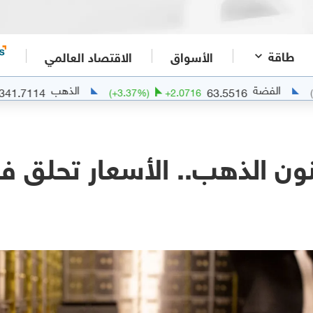
طاقة
الأسواق
الاقتصاد العالمي
الذهب
4341.7114
63.5516
+
102.6416
(
+
3.37
%)
+
2.0716
لذهب.. الأسعار تحلق فوق 3500 د