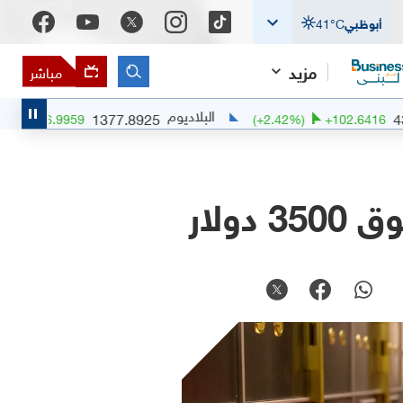
أبوظبي
°C
41
مزيد
مباشر
البلاديوم
ال
1377.8925
(
+
0.51
%)
+
6.9959
(
+
2.42
%)
ولار