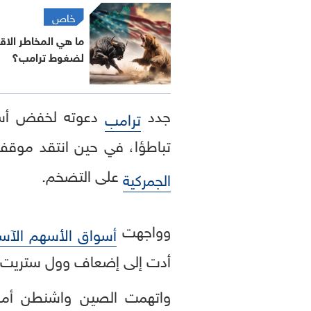
خاص
ما هي المخاطر الاق
لضغوط ترامب؟
جدد
دعوته لخفض أس
ترامب
تباطؤا، في حين انتقد موقف 
على التضخم.
الجمركية
وواجهت
أسواق الأسهم الآسي
أدت إلى إضعاف وول ستريت وا
واتهمت الصين واشنطن أمس ا