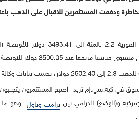
خاطرة ودفعت المستثمرين للإقبال على الذهب باعتبار
د 3500.05 دولار للأونصة في وقت سابق من الجلسة.
يانات وكالة رويترز.
السوق في كيه.سي.إم تريد "أصبح المستثمرون يتجنبون
ركية و(الوضع) الدرامي بين
، وهو ما 
ترامب وباول
.