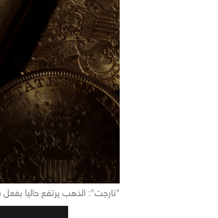
"تارجت": الذهب يرتفع حاليا بفعل ش