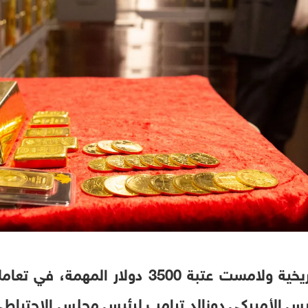
بلغت أسعار الذهب ذروة تاريخية ولامست عتبة 500
يس الأميركي دونالد ترامب لرئيس مجلس الاحتياطي 