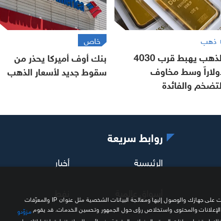
ذهب
خاص
الذهب يهبط قرب 4030
بنك أوف أميركا يحذر من
ولاراً وسط مخاوف
سقوط جديد لأسعار الذهب
لتضخم والفائدة
روابط سريعة
الرئيسية
أخبار
أسواق عالمية
نفط
نحن وشركاؤنا نستخدم ملفات تعريف الارتباط وتقنيات مشابهة لتخزين المعلومات على جهازك والوصول إليها ومعالجة البيانات الشخصية مثل عنوان IP والمعرّفات
 الإعلانات والمحتوى واستخلاص رؤى حول الجمهور وتحسين الخدمات. قد يقوم
مزوّدو
ذلك استخدام بيانات الموقع الجغرافي الدقيقة وخصائص الجهاز. تنطبق اختياراتك على