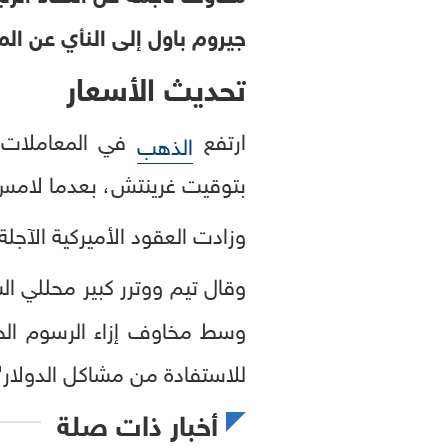
جيروم باول إلى النأي عن الم
تحديث الأسعار
ارتفع
الذهب
بتوقيت غرينتش، بعدما لامس مستوى قياسيا مرتفعا عن
وزادت العقود الأميركية الآجلة للذهب 2.3 إلى 2502.40 دولار، بحسب ب
وقال تيم ووترر كبير محللي 
وسط مخاوف إزاء الرسوم الجم
للاستفادة من مشاكل الدولار"
أخبار ذات صلة