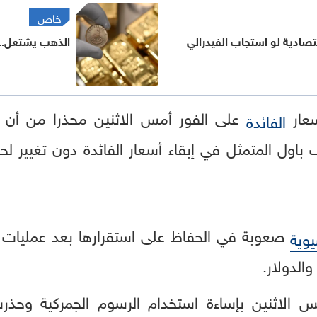
خاص
تصادية لو استجاب الفيدرالي
الذهب يشتعل.. والع
عار
على الفور أمس الاثنين محذرا من أن
الفائدة
باول المتمثل في إبقاء أسعار الفائدة دون تغيير ل
صعوبة في الحفاظ على استقرارها بعد عمليات ب
وية
لدولار.
لاثنين بإساءة استخدام الرسوم الجمركية وحذرت