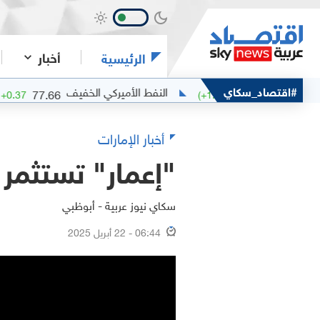
أخبار
الرئيسية
#اقتصاد_سكاي
النفط الأميركي الخفيف
77.66
.48
%)
+
0.37
(
+
1.97
%)
+
1.5
أخبار الإمارات
"إعمار" تستثمر م
سكاي نيوز عربية - أبوظبي
06:44 - 22 أبريل 2025