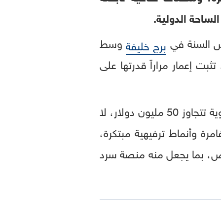
لساحة الدولية.
أس السنة في
وسط
برج خليفة
ثبت إعمار مراراً قدرتها على
على استدامة هذه التجارب المميزة وتطويرها من خلال استثمارات سنوية تتجاوز 50 مليون دولار، لا
رة وأنماط ترفيهية مبتكرة،
رض، بما يجعل منه منصة سرد