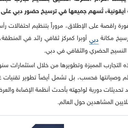
ية أيقونية، تُسهم جميعها في ترسيخ حضور دبي على ا
افورة راقصة على الإطلاق، مروراً بتنظيم احتفالات ر
رسيخ مكانة
أوبرا كمركز ثقافي رائد في المنطقة، ت
دبي
النسيج الحضري والثقافي في دبي.
لم وصيانتها فحسب، بل تشمل أيضاً تطوير تقنيات غام
د تحديثات دوربة لواجهته بأحدث أنظمة الإضاءة والع
يين المشاهدين حول العالم.