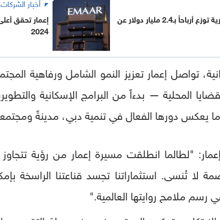
أخبار الشركات
عمومية إعمار العقارية توزع أرباحاً بـ2.4 مليار دولار عن
إعمار تحقق أعلى
2024
ية، تواصل إعمار تعزيز النمو الشامل ورفاهية المج
ضايا المحلية — بدءاً من البرامج الإسكانية والتطويري
ما يعكس دورها الفعال في تنمية دبي، مدينةً ومجتمعاً
ار: "لطالما انطلقت مسيرة إعمار من رؤية تتجاوز ا
ة لا تُنسى. استثماراتنا تجسد قناعتنا الراسخة بإم
 رسم ملامح روايتها العالمية."
ز، والابتكار، وتمكين المجتمع في دفع عجلة التقدم،