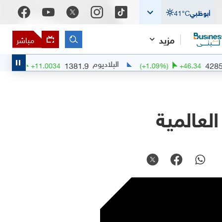
أبوظبي
°C
41
مزيد
مباشر
البلاديوم
ا
1381.9
(
+
0.8
%)
+
11.0034
(
+
1.09
%)
+
46
العالمية