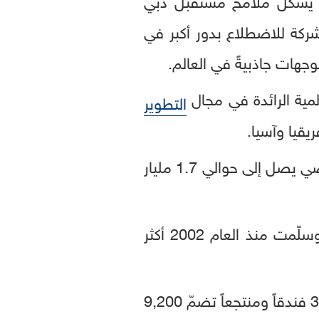
ركة للاضطلاع بدور أكبر في
جهات جاذبيةً في العالم.
مية الرائدة في مجال
التطوير
قيا وآسيا.
وتعتبر إعمار من أكبر شركات التطوير العقاري في العالم، ولديها رصيد كبير من الأراضي يصل إلى حوالي 1.7 مليار
لدى إعمار سجلّ حافل بالإنجازات في استكمال المشاريع وفقاً للمواعيد المحدّدة، وسلّمت منذ العام 2002 أكثر
ولدى الشركة حوالي 1.4 مليون متر مربّع من الأصول التي تولّد إيرادات مستمرّة، و38 فندقاً ومنتجعاً تضمّ 9,200