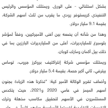
بشكل استثنائي - على الورق. ويمتلك المؤسس والرئيس
التنفيذي كريستوفر رودي ما يقرب من ثلث أسهم الشركة،
بقيمة 9.1 مليار دولار.
وهذا من شأنه أن يضعه بين أغنى الأميركيين، وفقاً لمؤشر
بلومبرغ للمليارديرات، أعلى من المليارديرات البارزين بما في
ذلك بيل أكمان ومارك كوبان.
ويمتلك مؤسس شركة إنتراكتيف بروكرز جروب، توماس
بيترفي، ثاني أكبر حصة، بقيمة 5.4 مليار دولار.
وأضاف تقرير الوكالة الأمير كية: "تذكرنا هذه الزيادة بجنون
أسهم الميمز في عامي 2020 و2021، حيث يتكدس
المستثمرون في الأسهم لتحقيق مكاسب مذهلة وترك
التقديرات التقليدية لقيمتها الأساسية وراءهم كثيراً. في عامي