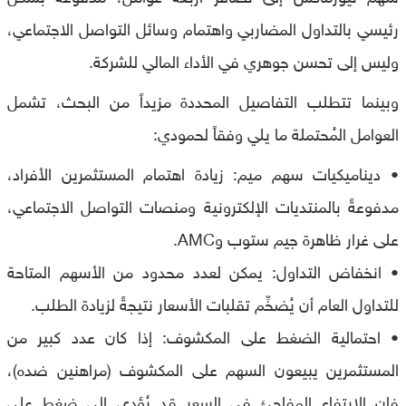
رئيسي بالتداول المضاربي واهتمام وسائل التواصل الاجتماعي،
وليس إلى تحسن جوهري في الأداء المالي للشركة.
وبينما تتطلب التفاصيل المحددة مزيداً من البحث، تشمل
العوامل المُحتملة ما يلي وفقاً لحمودي:
• ديناميكيات سهم ميم: زيادة اهتمام المستثمرين الأفراد،
مدفوعةً بالمنتديات الإلكترونية ومنصات التواصل الاجتماعي،
على غرار ظاهرة جيم ستوب وAMC.
• انخفاض التداول: يمكن لعدد محدود من الأسهم المتاحة
للتداول العام أن يُضخِّم تقلبات الأسعار نتيجةً لزيادة الطلب.
• احتمالية الضغط على المكشوف: إذا كان عدد كبير من
المستثمرين يبيعون السهم على المكشوف (مراهنين ضده)،
فإن الارتفاع المفاجئ في السعر قد يُؤدي إلى ضغط على