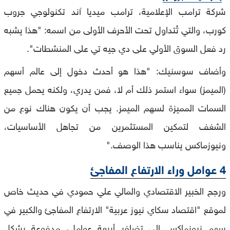
شركة ترامب الإعلامية، ترامب ميديا آند تكنولوجي جروب
كورب، والتي تُتداول تحت الأحرف الأولى من اسمه: "هذا يشبه
رد فعل السوق الأولي على دي جيه تي على المنشطات".
وأضاف سوسنيك: "هذا هو أحدث دخول إلى عالم أسهم
(الميمز) سواء استمر ذلك أم لا، فمن يدري، ولكنه يحمل جميع
السمات المميزة لسهم الميمز. يجب أن يكون هناك نوع من
الشغف لتمكين المستثمرين من تجاهل الأساسيات،
ونيوزماكس يناسب هذا الوصف."
4 عوامل وراء الارتفاع المفاجئ
ورجح الخبير الاقتصادي والمالي علي حمودي في حديث خاص
لموقع "اقتصاد سكاي نيوز عربية" الارتفاع المفاجئ والكبير في
سهم نيوزماكس إلى تضافر أربعة عوامل، مدفوعة بشكل