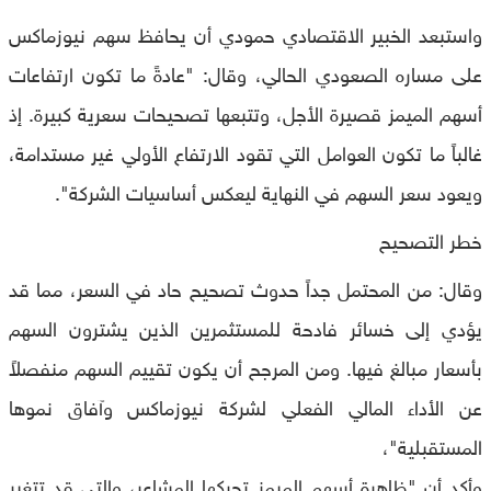
واستبعد الخبير الاقتصادي حمودي أن يحافظ سهم نيوزماكس
على مساره الصعودي الحالي، وقال: "عادةً ما تكون ارتفاعات
أسهم الميمز قصيرة الأجل، وتتبعها تصحيحات سعرية كبيرة. إذ
غالباً ما تكون العوامل التي تقود الارتفاع الأولي غير مستدامة،
ويعود سعر السهم في النهاية ليعكس أساسيات الشركة".
خطر التصحيح
وقال: من المحتمل جداً حدوث تصحيح حاد في السعر، مما قد
يؤدي إلى خسائر فادحة للمستثمرين الذين يشترون السهم
بأسعار مبالغ فيها. ومن المرجح أن يكون تقييم السهم منفصلاً
عن الأداء المالي الفعلي لشركة نيوزماكس وآفاق نموها
المستقبلية"،
وأكد أن "ظاهرة أسهم الميمز تحركها المشاعر، والتي قد تتغير