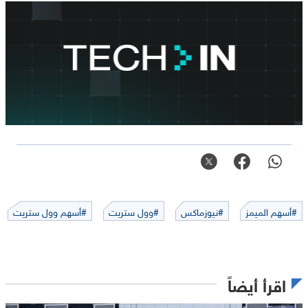
#أسهم الميمز
#نيوزماكس
#وول ستريت
#أسهم وول ستريت
اقرأ أيضاً