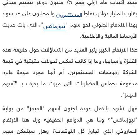
فبعد اكتتاب عام أولي جمع 75 مليون دولار بتقييم مبدئي
يقارب المليار دولار، تفاجأ
والمحللون على حد سواء
المستثمرون
بهذا الاندفاع الجنوني نحو سهم "
"، الذي بات حديث
نيوزماكس
الأوساط المالية والإعلامية.
هذا الارتفاع الكبير يثير العديد من التساؤلات حول طبيعة هذه
القفزة وأسبابها، وما إذا كانت تعكس تحولات حقيقية في قيمة
الشركة وتوقعات المستثمرين، أم أنها مجرد موجة عابرة
مدفوعة بحماس المضاربات التي ميزت ما يعرف بـ "أسهم
الميمز".
فهل نشهد بالفعل عودة لجنون أسهم "الميمز" من بوابة
"نيوزماكس"؟ وما هي الدوافع الحقيقية وراء هذا الارتفاع
الصاروخي الذي تجاوز كل التوقعات؟ وهل سيتمكن سهم