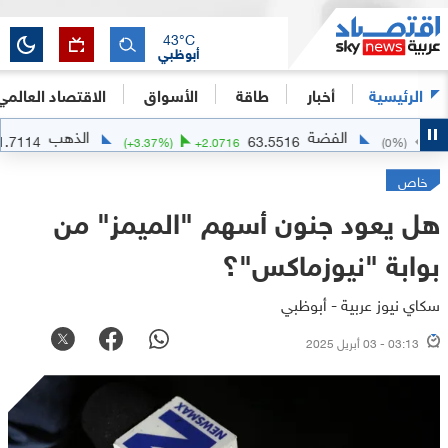
43
°C
أبوظبي
الرئيسية
أخبار
طاقة
الأسواق
الاقتصاد العالمي
الفضة
الذهب
4341.7114
63.5516
2.6416
(
+
3.37
%)
+
2.0716
خاص
هل يعود جنون أسهم "الميمز" من
بوابة "نيوزماكس"؟
سكاي نيوز عربية - أبوظبي
03:13 - 03 أبريل 2025