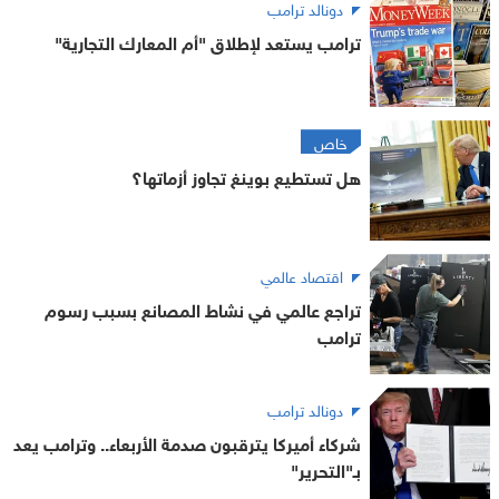
دونالد ترامب
ترامب يستعد لإطلاق "أم المعارك التجارية"
خاص
هل تستطيع بوينغ تجاوز أزماتها؟
اقتصاد عالمي
تراجع عالمي في نشاط المصانع بسبب رسوم
ترامب
دونالد ترامب
شركاء أميركا يترقبون صدمة الأربعاء.. وترامب يعد
بـ"التحرير"