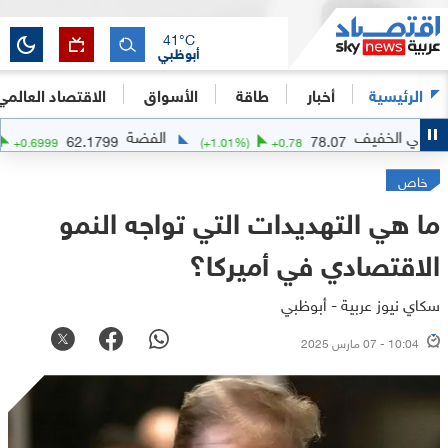
41
°C
أبوظبي
الرئيسية
أخبار
طاقة
الأسواق
الاقتصاد العالمي
الفضة
62.1799
78.07
(
+
1.14
%)
+
0.6999
(
+
1.01
%)
+
0.78
خاص
ما هي التهديدات التي تواجه النمو
الاقتصادي في أميركا؟
سكاي نيوز عربية - أبوظبي
10:04 - 07 مارس 2025