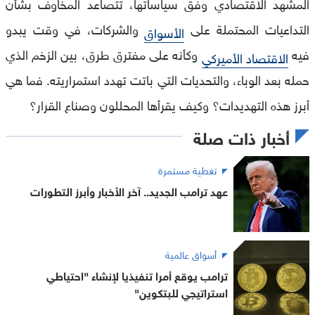
المشهد الاقتصادي وفق سياساتها، تتصاعد المخاوف بشأن
التداعيات المحتملة على
والشركات، في وقت يبدو
الأسواق
فيه
وكأنه على مفترق طرق، بين الزخم الذي
الاقتصاد الأميركي
حمله بعد الوباء، والتحديات التي باتت تهدد استمراريته. فما هي
أبرز هذه التهديدات؟ وكيف يقرأها المحللون وصناع القرار؟
أخبار ذات صلة
تغطية مستمرة
عهد ترامب الجديد.. آخر الأخبار وأبرز التطورات
أسواق عالمية
ترامب يوقع أمرا تنفيذيا لإنشاء "احتياطي
استراتيجي للبتكوين"