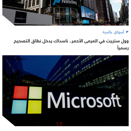
أسواق عالمية
وول ستريت في المرمى الأحمر.. ناسداك يدخل نطاق التصحيح
رسمياً