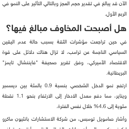
الآن قد يبالغ في تقدير حجم العجز وبالتالي التأثير على النمو في
الربع الأول.
هل أصبحت المخاوف مبالغ فيها؟
في حين تراجعت مؤشرات الثقة بسبب حالة عدم اليقين
السياسي الناجمة عن ترامب، لا تزال هناك دلائل على قوة
الاقتصاد الأميركي، وفق تقرير صحيفة "فايننشال تايمز"
البريطانية.
ارتفع نمو الدخل الشخصي بنسبة 0.9 بالمئة بين ديسمبر
ويناير، مما دفع معدل الادخار إلى الارتفاع بنحو 1.1 نقطة
مئوية إلى 4.6% خلال نفس الفترة.
وأشار صامويل تومبس، من شركة الاستشارات بانثيون ماكرو
إيكونوميكس، إلى أن بيانات القطاع الخاص أظهرت تعافي