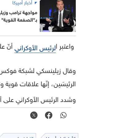
أخبار أميركا
مواجهة ترامب وزيل
بـ"الصفعة القوية"
واعتبر ا
أنّ عل
لرئيس الأوكراني
وقال زيلينسكي لشبكة فوكس نيو
الرئيسَين، إنّها علاقات قوية 
وشدد الرئيس الأوكراني على أنه
#أوكرانيا وأميركا
#زيلينسكي