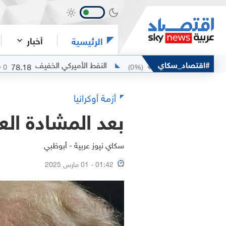
أخبار
الرئيسية
بان
#اقتصاد_سكاي
النفط الأميركي الخفيف
78.18
80.25
(
0
%)
0
(
0
%)
0
أزمة أوكرانيا
بعد المشادة الع
سكاي نيوز عربية - أبوظبي
01:42 - 01 مارس 2025