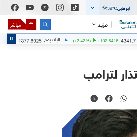
أبوظبي
°C
39
مزيد
مباشر
البلاديوم
1377.8925
.51
%)
+
6.9959
(
+
2.42
%)
+
102.6416
ذار لترامب