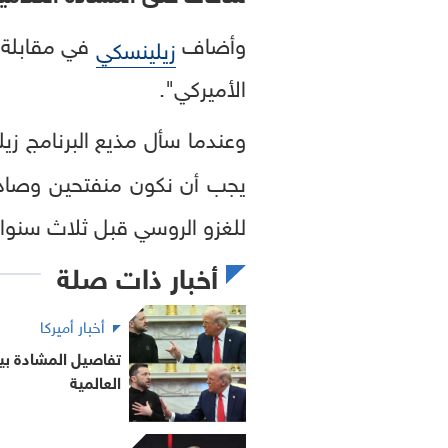
وأضاف
في مقابلة م
زيلينسكي
الأميركي".
وعندما سأل مذيع البرنامج زي
يجب أن نكون منفتحين وصادقين
للغزو الروسي قبل ثلاث سنوات، 
أخبار ذات صلة
أخبار أميركا
تفاصيل المشادة بي
العالمية