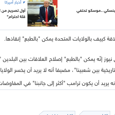
أخبار أميركا
ينسكي ..موسكو تحتفي
أول تصريح من تر
قلة احترام"
اقة كييف بالولايات المتحدة يمكن "بالطبع" إنقاذها.
ز إنّه يمكن "بالطبع" إصلاح العلاقات بين البلدين "
وتاريخية بين شعبينا"، مضيفا أنه لا يريد أن يخسر الولا
 يريد أن يكون ترامب "أكثر إلى جانبنا" في المفاوضات ل
#ترامب
#ترامب وزيلينسكي