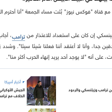
ع قناة "فوكس نيوز" بُثت مساء الجمعة "أنا أحترم ا
لينسكي إن كان على استعداد للاعتذار من
، أجاب
ترامب
 جدا، وأنا لا أعتقد أننا فعلنا شيئا سيئا". وشدد
على أنه "لا يوجد أحد يريد إنهاء الحرب أكثر منا".
أخبار أميركا
ن ترامب وزيلنسكي والردود
الجيش الأوكران
الخلاف مع ترام