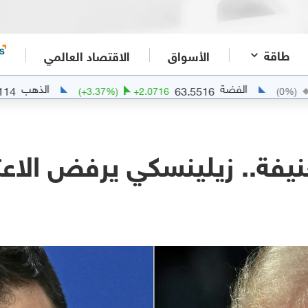
طاقة
الأسواق
الاقتصاد العالمي
الفضة
الذهب
4341.7114
63.5516
(
+
3.37
%)
+
2.0716
نيفة.. زيلينسكي يرفض الاعت