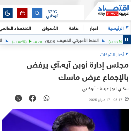
37
°C
أبوظبي
الرئيسية
أخبار
طاقة
الأسواق
الاقتصاد العالمي
النفط الأميركي الخفيف
الفضة
5
78.08
(
+
1.02
%)
+
0.79
(
+
1.9
أخبار الشركات
مجلس إدارة أوبن آيه.آي يرفض
بالإجماع عرض ماسك
سكاي نيوز عربية - أبوظبي
05:17 - 17 فبراير 2025