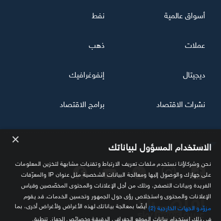
أسواق عالمية
نفط
عملات
ذهب
ديجيتال
إنفوغرافيك
نشرات الاقتصاد
برامج الاقتصاد
×
تابعنا
الاستخدام المسؤول لبياناتك
نحن وشركاؤنا نستخدم ملفات تعريف الارتباط وتقنيات مشابهة لتخزين المعلومات
على جهازك والوصول إليها ومعالجة البيانات الشخصية مثل عنوان IP والمعرّفات
الفريدة وبيانات التصفح، وذلك من أجل الإعلانات والمحتوى المخصّصين وقياس
الإعلانات والمحتوى واستخلاص رؤى حول الجمهور وتحسين الخدمات. قد يقوم
أيضًا بمعالجة بياناتك لهذه الأغراض ولأغراض أخرى، بما
مزوّدو الجهات الخارجية (2)
في ذلك استخدام بيانات الموقع الجغرافي الدقيقة وخصائص الجهاز. تنطبق