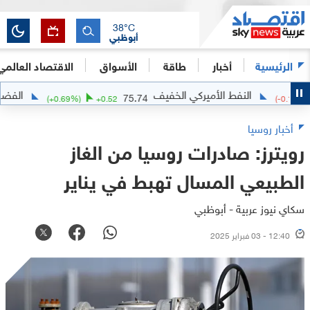
38
°C
أبوظبي
الرئيسية
أخبار
طاقة
الأسواق
الاقتصاد العالمي
النفط الأميركي الخفيف
الفضة
.8363
75.74
(
+
0.69
%)
+
0.52
(
أخبار روسيا
رويترز: صادرات روسيا من الغاز
الطبيعي المسال تهبط في يناير
سكاي نيوز عربية - أبوظبي
12:40 - 03 فبراير 2025