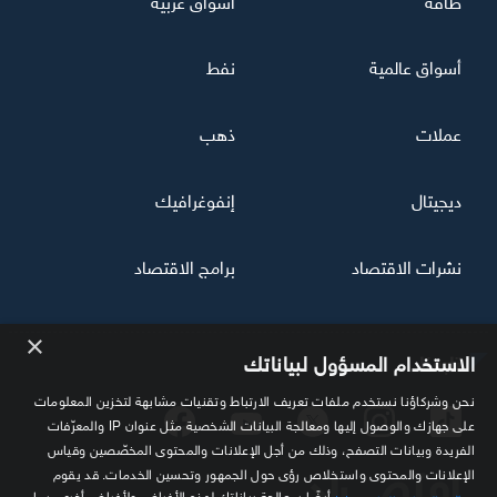
أسواق عالمية
نفط
عملات
ذهب
ديجيتال
إنفوغرافيك
نشرات الاقتصاد
برامج الاقتصاد
×
تابعنا
الاستخدام المسؤول لبياناتك
نحن وشركاؤنا نستخدم ملفات تعريف الارتباط وتقنيات مشابهة لتخزين المعلومات
على جهازك والوصول إليها ومعالجة البيانات الشخصية مثل عنوان IP والمعرّفات
الفريدة وبيانات التصفح، وذلك من أجل الإعلانات والمحتوى المخصّصين وقياس
الإعلانات والمحتوى واستخلاص رؤى حول الجمهور وتحسين الخدمات. قد يقوم
أيضًا بمعالجة بياناتك لهذه الأغراض ولأغراض أخرى، بما