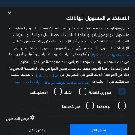
×
تابعنا
الاستخدام المسؤول لبياناتك
نحن وشركاؤنا نستخدم ملفات تعريف الارتباط وتقنيات مشابهة لتخزين المعلومات
على جهازك والوصول إليها ومعالجة البيانات الشخصية مثل عنوان IP والمعرّفات
الفريدة وبيانات التصفح، وذلك من أجل الإعلانات والمحتوى المخصّصين وقياس
الإعلانات والمحتوى واستخلاص رؤى حول الجمهور وتحسين الخدمات. قد يقوم
أيضًا بمعالجة بياناتك لهذه الأغراض ولأغراض أخرى، بما
مزوّدو الجهات الخارجية (2)
في ذلك استخدام بيانات الموقع الجغرافي الدقيقة وخصائص الجهاز. تنطبق
اختياراتك على هذا الموقع فقط. قد يعتمد بعض المورّدين على المصلحة المشروعة
مصدرك الموثوق للمعلومة الاقتصادية
بدلاً من الموافقة؛ لديك الحق في الاعتراض في
. يمكنك سحب
إعدادات الإعلانات
موافقتك في أي وقت من
.
سياسة الخصوصية
إعدادات ملفات تعريف الارتباط
سياسة الخصوصية
الشروط والأحكام
ضروري للغاية
الأداء
الاستهداف
حول سكاي نيوز عربية
اتصل بنا
الوظيفية
غير مُصنفة
كافة العلامات التجارية الخاصة بـ SKY وكل ما تتضمنه من حقوق الملكية الفكرية هي
ملك لشركة Sky Limited ولا تستخدم إلا بتصريح مسبق
عرض التفاصيل
قبول الكل
رفض الكل