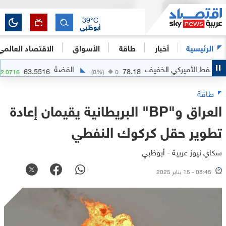
39
°C
أبوظبي
الرئيسية
أخبار
طاقة
الأسواق
الاقتصاد العالمي
فط الأميركي الخفيف
الفضة
63.5516
78.18
%)
+
2.0716
(
0
%)
0
طاقة
العراق و"BP" البريطانية يقيمان إعادة
تطوير حقل كركوك النفطي
سكاي نيوز عربية - أبوظبي
08:45 - 15 يناير 2025