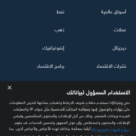
أسواق عالمية
نفط
عملات
ذهب
ديجيتال
إنفوغرافيك
نشرات الاقتصاد
برامج الاقتصاد
×
تابعنا
الاستخدام المسؤول لبياناتك
نحن وشركاؤنا نستخدم ملفات تعريف الارتباط وتقنيات مشابهة لتخزين المعلومات
على جهازك والوصول إليها ومعالجة البيانات الشخصية مثل عنوان IP والمعرّفات
الفريدة وبيانات التصفح، وذلك من أجل الإعلانات والمحتوى المخصّصين وقياس
الإعلانات والمحتوى واستخلاص رؤى حول الجمهور وتحسين الخدمات. قد يقوم
أيضًا بمعالجة بياناتك لهذه الأغراض ولأغراض أخرى، بما
مزوّدو الجهات الخارجية (2)
في ذلك استخدام بيانات الموقع الجغرافي الدقيقة وخصائص الجهاز. تنطبق