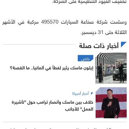
تخفيف القيود التنظيمية على الشركة.
وسلمت شركة صناعة السيارات 495570 مركبة في الأشهر
الثلاثة حتى 31 ديسمبر.
أخبار ذات صلة
خاص
إيلون ماسك يثير لغطاً في ألمانيا.. ما القصة؟
أخبار أميركا
خلاف بين ماسك وأنصار ترامب حول "تأشيرة
العمل" للأجانب