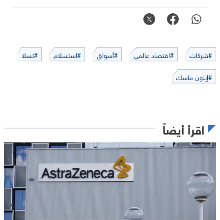
#شركات
#اقتصاد عالمي
#أسواق
#استسلام
#تسلا
#إيلون ماسك
اقرأ أيضاً