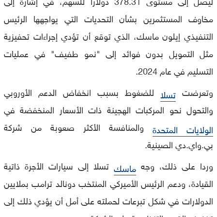
ليصل إلى مستوى 378.31 دولارا للسهم، في إشارة إلى
مخاوف المستثمرين بشأن التحديات التي يواجهها الرئيس
التنفيذي إيلون ماسك، الذي توقع أن تؤدي إجراءات تحفيزية
مثل التمويل بدون فوائد إلى "نمو طفيف" في عمليات
التسليم في عام 2024.
وتعرضت
للضغوط بسبب انخفاض الدعم الأوروبي
تسلا
والتحول نحو المركبات الهجينة ذات الأسعار المنخفضة في
والمنافسة الأكثر صعوبة من شركة
الولايات المتحدة
بي.واي.دي الصينية.
وردا على ذلك، وجه
تسلا إلى سيارات الأجرة ذاتية
ماسك
القيادة، ودعم الرئيس الأميركي المنتخب دونالد ترامب بملايين
الدولارات في شكل تبرعات لحملته على أمل أن يؤدي ذلك إلى