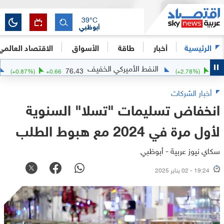
39
°C
أبوظبي
الرئيسية
أخبار
طاقة
الأسواق
الاقتصاد العالمي
النفط الأميركي الخفيف
الفضة
76.43
(
+
0.87
%)
+
0.66
(
+
2.78
%)
أخبار الشركات
انخفاض تسليمات "تسلا" السنوية
لأول مرة في 2024 مع هبوط الطلب
سكاي نيوز عربية - أبوظبي
19:24 - 02 يناير 2025