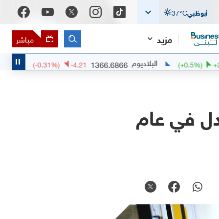
أبوظبي
°C
37
مزيد
مباشر
البلاديوم
البلاتين
9211
1366.6866
(
-0.31
%)
-4.21
(
+
0.
دل في عام