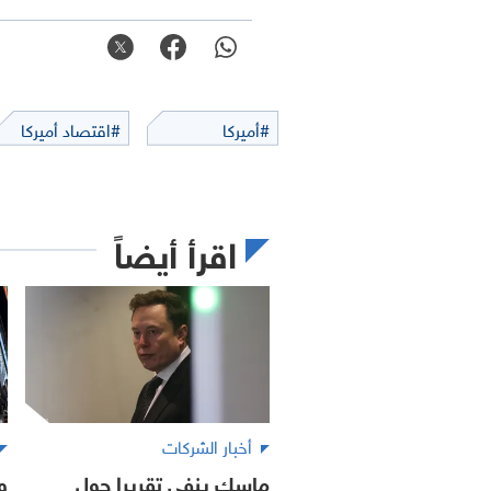
#أميركا
#اقتصاد أميركا
اقرأ أيضاً
أخبار الشركات
ماسك ينفي تقريرا حول
و