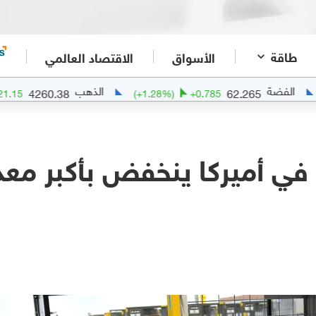
طاقة
الأسواق
الاقتصاد العالمي
ة
الذهب
4260.38
62.265
5
%)
+
21.15
(
+
1.28
%)
+
0.785
 في أميركا ينخفض بأكبر مع