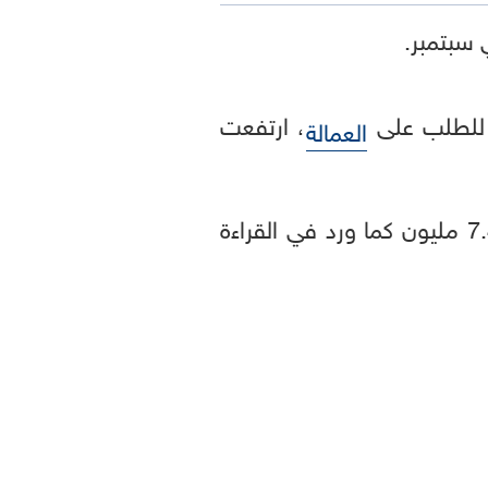
للطلب على
، ارتفعت
العمالة
وتم تعديل بيانات سبتمبر بالخفض لتظهر 7.372 مليون فرصة عمل بدلا من 7.443 مليون كما ورد في القراءة