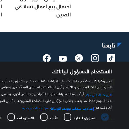
احتمال بيع أعمال تسلا في
ا
الصين
ا
تابعنا
الاستخدام المسؤول لبياناتك
الفريدة وبيانات التصفح، وذلك من أجل الإعلانات والمحتوى المخصّصين وقياس
أيضًا بمعالجة بياناتك لهذه الأغراض ولأغراض أخرى، بما في 
الجهات الخارجية (2)
مصدرك الموثوق للمعلومة الاقتصادية
هذا الموقع فقط. قد يعتمد بعض المورّدين على المصلحة المشروعة بدلاً من ال
أي وقت من
.
سياسة الخصوصية
إعدادات ملفات تعريف الارتباط
ضروري للغاية
الأداء
الاستهداف
ا
سياسة الخصوصية
الشروط والأحكام
حول سكاي نيوز عربية
كافة العلامات التجارية الخاصة بـ SKY وكل ما تتضمنه من حقوق الملكية الفكرية هي ملك لشركة Sky Limited ولا تستخدم إلا بتصريح مسبق