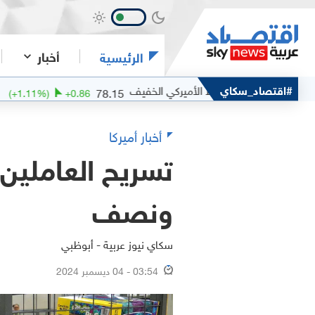
أخبار
الرئيسية
#اقتصاد_سكاي
النفط الأميركي الخفيف
الفض
78.15
(
+
1.11
%)
+
0.86
(
0
%
أخبار أميركا
تسريح العاملين
ونصف
سكاي نيوز عربية - أبوظبي
03:54 - 04 ديسمبر 2024