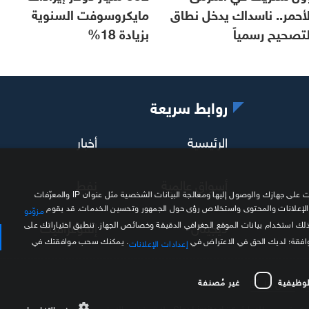
لأحمر.. ناسداك يدخل نطاق
مايكروسوفت السنوية
لتصحيح رسمياً
بزيادة 18%
روابط سريعة
الرئيسية
أخبار
أسواق عالمية
نفط
نحن وشركاؤنا نستخدم ملفات تعريف الارتباط وتقنيات مشابهة لتخزين المعلومات على جهازك والوصول إليها ومعالجة البيانات الشخصية مثل عنوان IP والمعرّفات
 الإعلانات والمحتوى واستخلاص رؤى حول الجمهور وتحسين الخدمات. قد يقوم
مزوّدو
ديجيتال
إنفوغرافيك
ذلك استخدام بيانات الموقع الجغرافي الدقيقة وخصائص الجهاز. تنطبق اختياراتك على
موافقة؛ لديك الحق في الاعتراض في
. يمكنك سحب موافقتك في
إعدادات الإعلانات
لوظيفية
غير مُصنفة
اتصل بنا
عرض التفاصيل