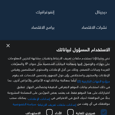
ديجيتال
إنفوغرافيك
نشرات الاقتصاد
برامج الاقتصاد
×
تابعنا
الاستخدام المسؤول لبياناتك
نحن وشركاؤنا نستخدم ملفات تعريف الارتباط وتقنيات مشابهة لتخزين المعلومات
على جهازك والوصول إليها ومعالجة البيانات الشخصية مثل عنوان IP والمعرّفات
الفريدة وبيانات التصفح، وذلك من أجل الإعلانات والمحتوى المخصّصين وقياس
الإعلانات والمحتوى واستخلاص رؤى حول الجمهور وتحسين الخدمات. قد يقوم
أيضًا بمعالجة بياناتك لهذه الأغراض ولأغراض أخرى، بما
مزوّدو الجهات الخارجية (2)
في ذلك استخدام بيانات الموقع الجغرافي الدقيقة وخصائص الجهاز. تنطبق
اختياراتك على هذا الموقع فقط. قد يعتمد بعض المورّدين على المصلحة المشروعة
مصدرك الموثوق للمعلومة الاقتصادية
بدلاً من الموافقة؛ لديك الحق في الاعتراض في
. يمكنك سحب
إعدادات الإعلانات
موافقتك في أي وقت من
.
سياسة الخصوصية
إعدادات ملفات تعريف الارتباط
سياسة الخصوصية
الشروط والأحكام
ضروري للغاية
الأداء
الاستهداف