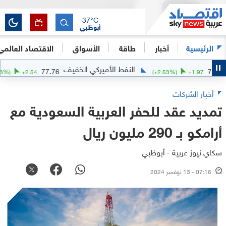
37
°C
أبوظبي
الرئيسية
أخبار
طاقة
الأسواق
الاقتصاد العالمي
النفط الأميركي الخفيف
77.76
(
+
3.38
%)
+
2.54
(
+
2.53
%)
+
1.97
أخبار الشركات
تمديد عقد للحفر العربية السعودية مع
أرامكو بـ 290 مليون ريال
سكاي نيوز عربية - أبوظبي
07:16 - 13 نوفمبر 2024