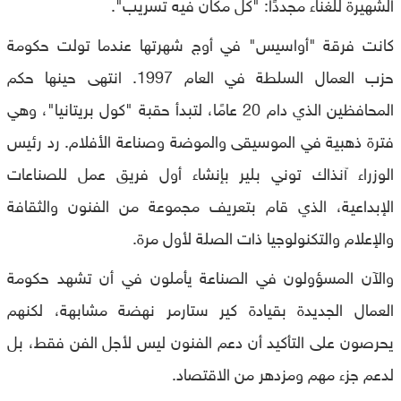
الشهيرة للغناء مجددًا: "كل مكان فيه تسريب".
كانت فرقة "أواسيس" في أوج شهرتها عندما تولت حكومة
حزب العمال السلطة في العام 1997. انتهى حينها حكم
المحافظين الذي دام 20 عامًا، لتبدأ حقبة "كول بريتانيا"، وهي
فترة ذهبية في الموسيقى والموضة وصناعة الأفلام. رد رئيس
الوزراء آنذاك توني بلير بإنشاء أول فريق عمل للصناعات
الإبداعية، الذي قام بتعريف مجموعة من الفنون والثقافة
والإعلام والتكنولوجيا ذات الصلة لأول مرة.
والآن المسؤولون في الصناعة يأملون في أن تشهد حكومة
العمال الجديدة بقيادة كير ستارمر نهضة مشابهة، لكنهم
يحرصون على التأكيد أن دعم الفنون ليس لأجل الفن فقط، بل
لدعم جزء مهم ومزدهر من الاقتصاد.