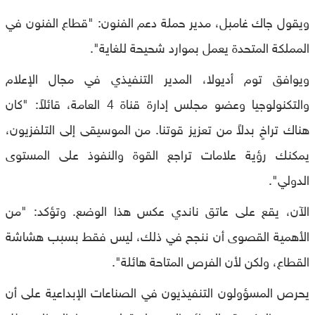
ويقول جاك غامبل، مدير حملة دعم الفنون: "قطاع الفنون في
المملكة المتحدة يعمل بموارد شحيحة للغاية".
ويوافق توم أديولا، المدير التنفيذي في مجال الإعلام
والتكنولوجيا وعضو مجلس إدارة قناة 4 العامة، قائلاً: "كان
هناك تراخٍ بدلاً من تعزيز قوتنا. من الموسيقى إلى التلفزيون،
يمكنك رؤية علامات تراجع القوة والنفوذ على المستوى
الدولي".
الآن، يقع على عاتق ناندي عكس هذا الوضع. وتؤكد: "من
الأهمية القصوى أن ننجح في ذلك، ليس فقط بسبب هشاشة
القطاع، ولكن لأن الفرص المتاحة هائلة".
يحرص المسؤولون التنفيذيون في الصناعات الإبداعية على أن