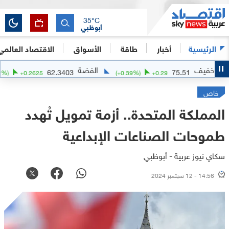
35
°C
أبوظبي
الرئيسية
أخبار
طاقة
الأسواق
الاقتصاد العالمي
الفضة
الذه
62.3403
75
(
+
0.42
%)
+
0.2625
(
+
0.39
%)
+
0.29
خاص
المملكة المتحدة.. أزمة تمويل تُهدد
طموحات الصناعات الإبداعية
سكاي نيوز عربية - أبوظبي
14:56 - 12 سبتمبر 2024