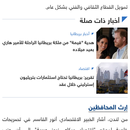
تمويل القطاع الثقافي والفني بشكل عام.
أخبار ذات صلة
أخبار بريطانيا
هدية "قيمة" من ملكة بريطانيا الراحلة للأمير هاري
بعيد ميلاده
اقتصاد
تقرير: بريطانيا تحتاج استثمارات بتريليون
إسترليني خلال عقد
إرث المحافظين
من لندن، أشار الخبير الاقتصادي أنور القاسم في تصريحات
خاصة لموقع "اقتصاد سكاي نيوز عربية" إلى أن حزب