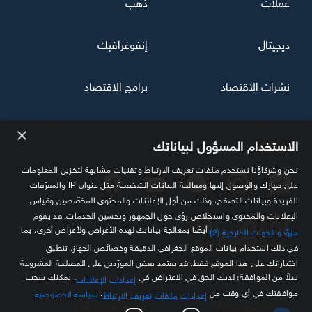
عملات
ذهب
ديجيتال
إنفوغرافيك
نشرات الاقتصاد
برامج الاقتصاد
×
تابعنا
الاستخدام المسؤول لبياناتك
نحن وشركاؤنا نستخدم ملفات تعريف الارتباط وتقنيات مشابهة لتخزين المعلومات
على جهازك والوصول إليها ومعالجة البيانات الشخصية مثل عنوان IP والمعرّفات
الفريدة وبيانات التصفح، وذلك من أجل الإعلانات والمحتوى المخصّصين وقياس
الإعلانات والمحتوى واستخلاص رؤى حول الجمهور وتحسين الخدمات. قد يقوم
أيضًا بمعالجة بياناتك لهذه الأغراض ولأغراض أخرى، بما
مزوّدو الجهات الخارجية (2)
في ذلك استخدام بيانات الموقع الجغرافي الدقيقة وخصائص الجهاز. تنطبق
اختياراتك على هذا الموقع فقط. قد يعتمد بعض المورّدين على المصلحة المشروعة
مصدرك الموثوق للمعلومة الاقتصادية
بدلاً من الموافقة؛ لديك الحق في الاعتراض في
. يمكنك سحب
إعدادات الإعلانات
موافقتك في أي وقت من
.
سياسة الخصوصية
إعدادات ملفات تعريف الارتباط
سياسة الخصوصية
الشروط والأحكام