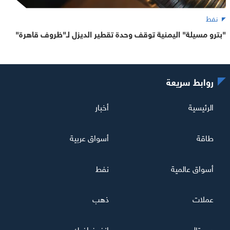
نفط
"بترو مسيلة" اليمنية توقف وحدة تقطير الديزل لـ"ظروف قاهرة"
روابط سريعة
الرئيسية
أخبار
طاقة
أسواق عربية
أسواق عالمية
نفط
عملات
ذهب
ديجيتال
إنفوغرافيك