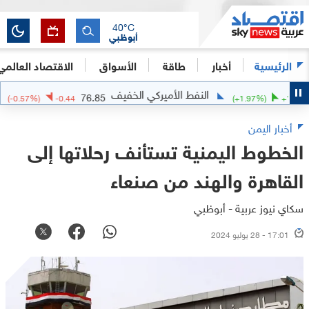
40
°C
أبوظبي
الرئيسية
أخبار
طاقة
الأسواق
الاقتصاد العالمي
النفط الأميركي الخفيف
ال
76.85
(
-0.57
%)
-0.44
(
+
1.97
%)
أخبار اليمن
الخطوط اليمنية تستأنف رحلاتها إلى
القاهرة والهند من صنعاء
سكاي نيوز عربية - أبوظبي
17:01 - 28 يوليو 2024